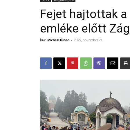
Fejet hajtottak 
emléke előtt Zá
Írta:
Micheli Tünde
-
2025, november 21.