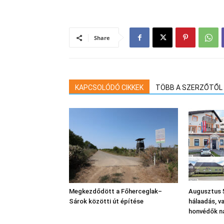
Share
KAPCSOLÓDÓ CIKKEK
TÖBB A SZERZŐTŐL
Megkezdődött a Főherceglak–
Augusztus 5
Sárok közötti út építése
hálaadás, v
honvédők n