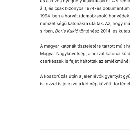
és a közös nyughely kialakításáról. A síreml
állt, és csak bizonyos 1974-es dokumentumok
1994-ben a horvát (domobranok) honvédek he
nemzetiségű katonákra utaltak. Az, hogy m
sírban,
Boris Kukić
történész 2014-es kutatá
A magyar katonák tiszteletére tartott múlt
Magyar Nagykövetség, a horvát katonai küld
cserkészek is fejet hajtottak az emlékműnél
A koszorúzás után a jelenlévők gyertyát gyú
is, ezzel is jelezve a két nép közötti történe