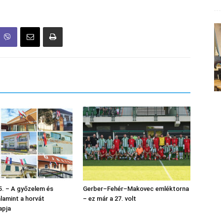
. – A győzelem és
Gerber–Fehér–Makovec emléktorna
alamint a horvát
– ez már a 27. volt
apja