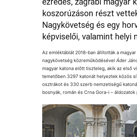
ezredes, zágrábi magyar k
koszorúzáson részt vette
Nagykövetség és egy horv
képviselői, valamint hely
Az emléktáblát 2018-ban állították a magya
nagykövetség közreműködésével
Áder Ján
magyar katona előtt tiszteleg, akik az első 
temetőben 3297 katonát helyeztek közös sír
osztrákot és 330 szerb nemzetiségű katonát
bosnyák, román és Crna Gora-i – áldozatok