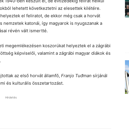
ék 1940-ben készült el, de évtizedekig felirat nélkül
ból lehetett következtetni az elesettek kilétére.
lyeztek el feliratot, de ekkor még csak a horvát
ás nemzetek katonái, így magyarok is nyugszanak a
sai révén vált ismertté.
 heti megemlékezésen koszorúkat helyeztek el a zágrábi
öttség képviselői, valamint a zágrábi magyar diákok és
.
jtottak az első horvát államfő,
Franjo Tuđman
sírjánál
lmi és kulturális összetartozást.
Hirdetés