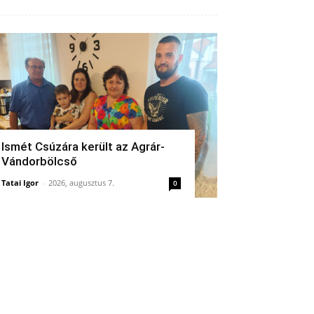
Ismét Csúzára került az Agrár-
Vándorbölcső
Tatai Igor
-
2026, augusztus 7.
0