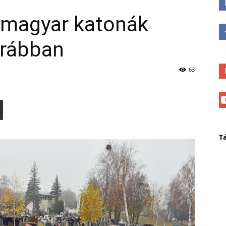
a magyar katonák
grábban
63
T