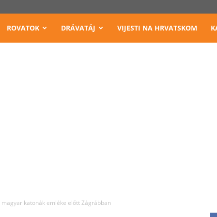
ROVATOK
DRÁVATÁJ
VIJESTI NA HRVATSKOM
K
 a magyar katonák emléke előtt Zágrábban