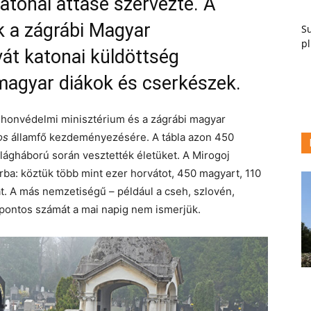
atonai attasé szervezte. A
k a zágrábi Magyar
Su
pl
át katonai küldöttség
i magyar diákok és cserkészek.
r honvédelmi minisztérium és a zágrábi magyar
os
államfő kezdeményezésére. A tábla azon 450
világháború során vesztették életüket. A Mirogoj
ba: köztük több mint ezer horvátot, 450 magyart, 110
. A más nemzetiségű – például a cseh, szlovén,
 pontos számát a mai napig nem ismerjük.