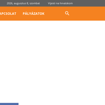
2026, augusztus 8, szombat
Vijesti na hrvatskom
APCSOLAT
PÁLYÁZATOK