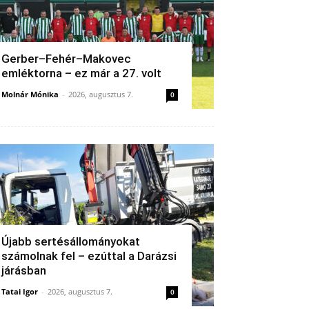
Gerber–Fehér–Makovec
emléktorna – ez már a 27. volt
Molnár Mónika
-
2026, augusztus 7.
0
Újabb sertésállományokat
számolnak fel – ezúttal a Darázsi
járásban
Tatai Igor
-
2026, augusztus 7.
0