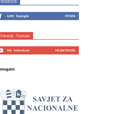
FACEBOOK
4,039
Rajongók
TETSZIK
Drávatáj - Youtube
763
Feliratkozó
FELIRATKOZÁS
ámogató: