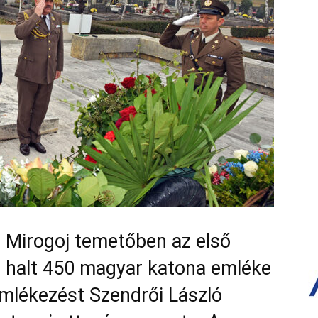
 Mirogoj temetőben az első
t halt 450 magyar katona emléke
emlékezést Szendrői László