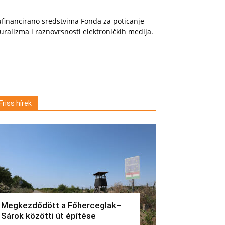
financirano sredstvima Fonda za poticanje
uralizma i raznovrsnosti elektroničkih medija.
Friss hírek
Megkezdődött a Főherceglak–
Sárok közötti út építése