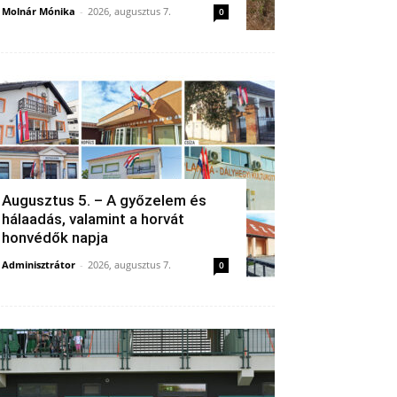
Molnár Mónika
-
2026, augusztus 7.
0
Augusztus 5. – A győzelem és
hálaadás, valamint a horvát
honvédők napja
Adminisztrátor
-
2026, augusztus 7.
0