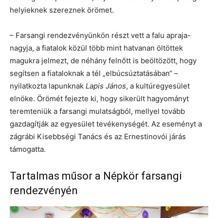
helyieknek szereznek örömet.
– Farsangi rendezvényünkön részt vett a falu apraja-
nagyja, a fiatalok közül több mint hatvanan öltöttek
magukra jelmezt, de néhány felnőtt is beöltözött, hogy
segítsen a fiataloknak a tél „elbúcsúztatásában“ –
nyilatkozta lapunknak
Lapis János
, a kultúregyesület
elnöke. Örömét fejezte ki, hogy sikerült hagyományt
teremteniük a farsangi mulatságból, mellyel tovább
gazdagítják az egyesület tevékenységét. Az eseményt a
zágrábi Kisebbségi Tanács és az Ernestinovói járás
támogatta.
Tartalmas műsor a Népkör farsangi
rendezvényén