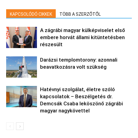
KAPCSOLÓDÓ CIKKEK
TÖBB A SZERZŐTŐL
A zágrábi magyar külképviselet első
embere horvát állami kitüntetésben
részesült
Darázsi templomtorony: azonnali
beavatkozásra volt szükség
Hatévnyi szolgálat, életre szóló
kapcsolatok – Beszélgetés dr.
Demcsák Csaba leköszönő zágrábi
magyar nagykövettel