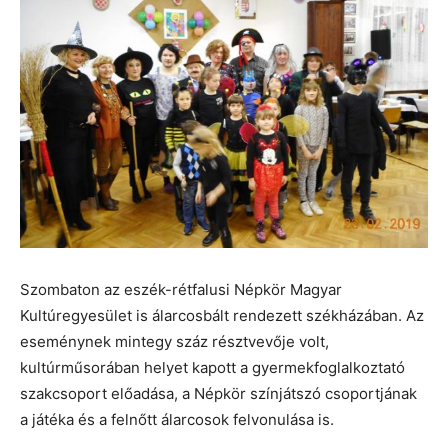
Szombaton az eszék-rétfalusi Népkör Magyar
Kultúregyesület is álarcosbált rendezett székházában. Az
eseménynek mintegy száz résztvevője volt,
kultúrműsorában helyet kapott a gyermekfoglalkoztató
szakcsoport előadása, a Népkör színjátszó csoportjának
a játéka és a felnőtt álarcosok felvonulása is.