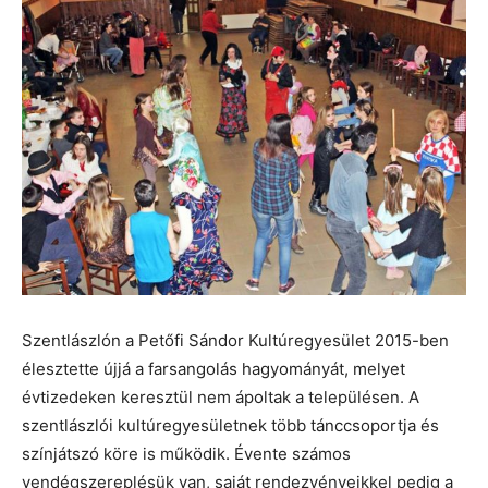
Szentlászlón a Petőfi Sándor Kultúregyesület 2015-ben
élesztette újjá a farsangolás hagyományát, melyet
évtizedeken keresztül nem ápoltak a településen. A
szentlászlói kultúregyesületnek több tánccsoportja és
színjátszó köre is működik. Évente számos
vendégszereplésük van, saját rendezvényeikkel pedig a