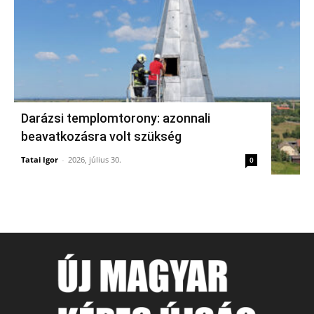
Darázsi templomtorony: azonnali
beavatkozásra volt szükség
Tatai Igor
-
2026, július 30.
0