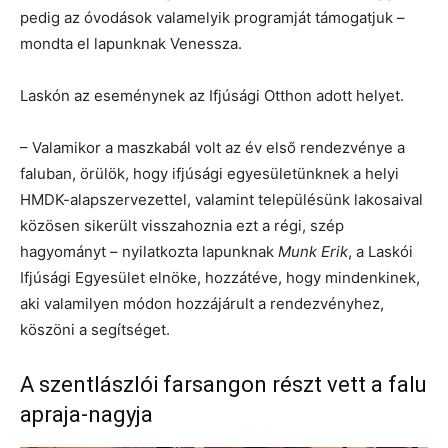
pedig az óvodások valamelyik programját támogatjuk –
mondta el lapunknak Venessza.
Laskón az eseménynek az Ifjúsági Otthon adott helyet.
– Valamikor a maszkabál volt az év első rendezvénye a
faluban, örülök, hogy ifjúsági egyesületünknek a helyi
HMDK-alapszervezettel, valamint településünk lakosaival
közösen sikerült visszahoznia ezt a régi, szép
hagyományt – nyilatkozta lapunknak
Munk Erik
, a Laskói
Ifjúsági Egyesület elnöke, hozzátéve, hogy mindenkinek,
aki valamilyen módon hozzájárult a rendezvényhez,
köszöni a segítséget.
A szentlászlói farsangon részt vett a falu
apraja-nagyja