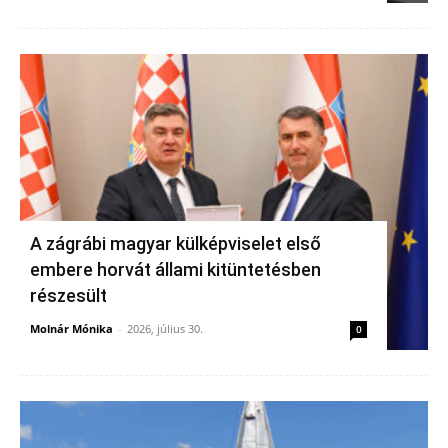
A zágrábi magyar külképviselet első
embere horvát állami kitüntetésben
részesült
Molnár Mónika
-
2026, július 30.
0