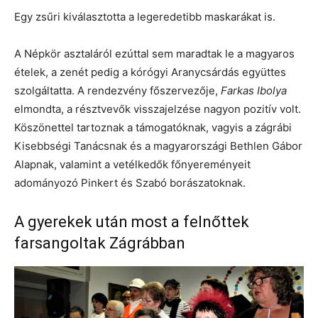
Egy zsűri kiválasztotta a legeredetibb maskarákat is.
A Népkör asztaláról ezúttal sem maradtak le a magyaros
ételek, a zenét pedig a kórógyi Aranycsárdás együttes
szolgáltatta. A rendezvény főszervezője,
Farkas Ibolya
elmondta, a résztvevők visszajelzése nagyon pozitív volt.
Köszönettel tartoznak a támogatóknak, vagyis a zágrábi
Kisebbségi Tanácsnak és a magyarországi Bethlen Gábor
Alapnak, valamint a vetélkedők főnyereményeit
adományozó Pinkert és Szabó borászatoknak.
A gyerekek után most a felnőttek
farsangoltak Zágrábban