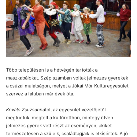
Több településen is a hétvégén tartották a
maszkabálokat. Szép számban voltak jelmezes gyerekek
a csúzai mulatságon, melyet a Jókai Mór Kultúregyesület
szervez a faluban már évek óta.
Kováts Zsuzsanná
tól, az egyesület vezetőjétől
megtudtuk, megtelt a kultúrotthon, mintegy ötven
jelmezes gyerek vett részt az eseményen, akiket
természetesen a szüleik, családtagjaik is elkísértek. A jó