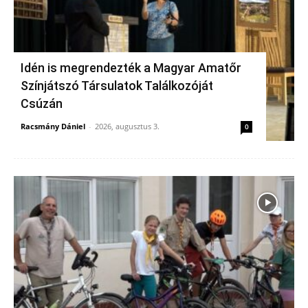
Idén is megrendezték a Magyar Amatőr
Színjátszó Társulatok Találkozóját
Csúzán
Racsmány Dániel
-
2026, augusztus 3.
0