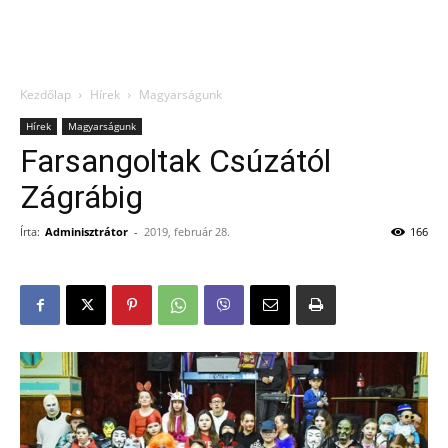
Kezdőlap
Hírek
Magyarságunk
Hírek
Magyarságunk
Farsangoltak Csúzától
Zágrábig
Írta:
Adminisztrátor
-
2019, február 28.
166