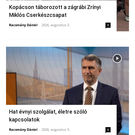
Kopácson táborozott a zágrábi Zrínyi
Miklós Cserkészcsapat
Racsmány Dániel
-
2026, augusztus 3.
0
Hat évnyi szolgálat, életre szóló
kapcsolatok
Racsmány Dániel
-
2026, augusztus 3.
0