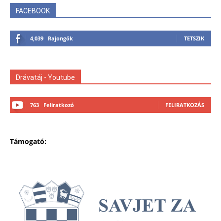
FACEBOOK
4,039
Rajongók
TETSZIK
Drávatáj - Youtube
763
Feliratkozó
FELIRATKOZÁS
Támogató: