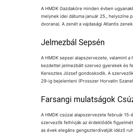
A HMDK Gazdaköre minden évben ugyanakkor
melynek idei dátuma január 25., helyszíne p
dvorana). A zenét a vajdasági Atlantis zeneka
Jelmezbál Sepsén
A HMDK sepsei alapszervezete, valamint a he
kezdettel jelmezbált szervez gyerekek és fe
Keresztes József gondoskodik. A szervezők
29-ig bejelenteni (Prosszer Horvatin Szanel
Farsangi mulatságok Csú
A HMDK csúzai alapszervezete február 15-én
szervezők felhívják az érdeklődők figyelmét
as évek elegáns gengszterdivatját idéző ru