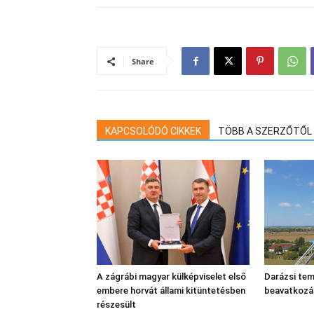
Share
KAPCSOLÓDÓ CIKKEK
TÖBB A SZERZŐTŐL
A zágrábi magyar külképviselet első
Darázsi tem
embere horvát állami kitüntetésben
beavatkozá
részesült