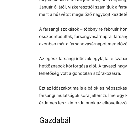
Január 6-ától, vízkereszttől számítjuk a far
mert a húsvétot megelőző nagyböjt kezdetéi
A farsangi szokások – többnyire február hón
összpontosultak, farsangvasárnapra, farsa
azonban már a farsangvasárnapot megelőző
Az egész farsangi időszak egyfajta felszabad
hétköznapok körforgása alól. A tavaszi nag
lehetőség volt a gondtalan szórakozásra.
Ezt az időszakot ma is a bálok és népszoká
farsangi mulatságok sora jellemzi. Íme egy 
érdemes lesz kimozdulnunk az elkövetkező
Gazdabál