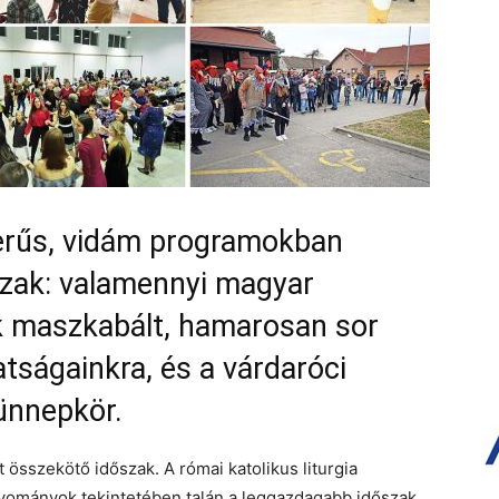
erűs, vidám programokban
szak: valamennyi magyar
k maszkabált, hamarosan sor
atságainkra, és a várdaróci
ünnepkör.
 összekötő időszak. A római katolikus liturgia
gyományok tekintetében talán a leggazdagabb időszak.