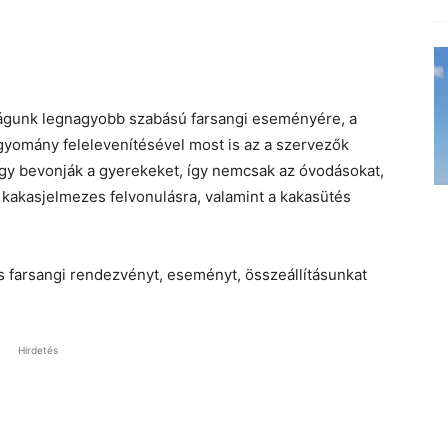
ságunk legnagyobb szabású farsangi eseményére, a
gyomány felelevenítésével most is az a szervezők
ogy bevonják a gyerekeket, így nemcsak az óvodásokat,
a kakasjelmezes felvonulásra, valamint a kakasütés
 farsangi rendezvényt, eseményt, összeállításunkat
Hirdetés