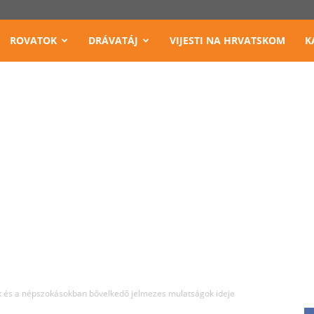
ROVATOK
DRÁVATÁJ
VIJESTI NA HRVATSKOM
K
k és a népszokásokban bővelkedő jelmezes mulatságok ideje