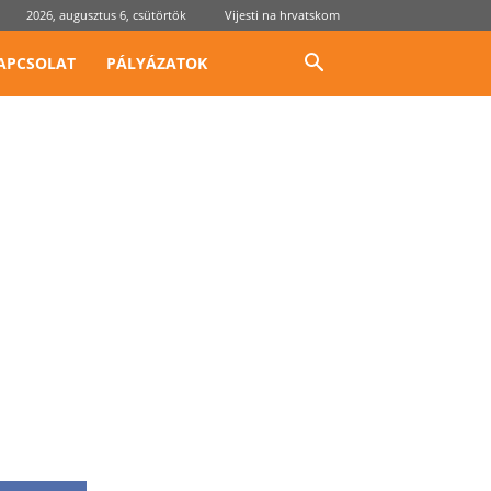
2026, augusztus 6, csütörtök
Vijesti na hrvatskom
APCSOLAT
PÁLYÁZATOK