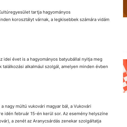
Kultúregyesület tartja hagyományos
inden korosztályt várnak, a legkisebbek számára vidám
z idei évet is a hagyományos batyubállal nyitja meg
k találkozási alkalmául szolgál, amelyen minden évben
a nagy múltú vukovári magyar bál, a Vukovári
 idén február 15-én kerül sor. Az esemény helyszíne
vár), a zenét az Aranycsárdás zenekar szolgáltatja