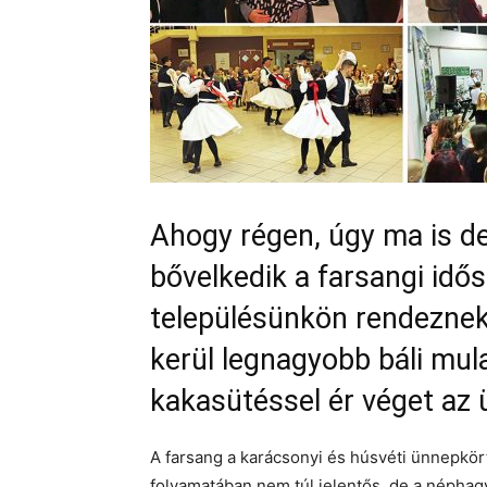
Ahogy régen, úgy ma is d
bővelkedik a farsangi idő
településünkön rendezne
kerül legnagyobb báli mul
kakasütéssel ér véget az 
A farsang a karácsonyi és húsvéti ünnepkört
folyamatában nem túl jelentős, de a népha