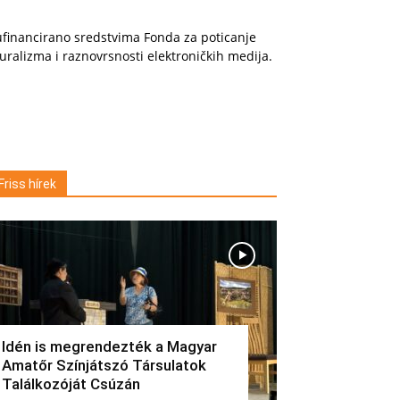
financirano sredstvima Fonda za poticanje
uralizma i raznovrsnosti elektroničkih medija.
Friss hírek
Idén is megrendezték a Magyar
Amatőr Színjátszó Társulatok
Találkozóját Csúzán