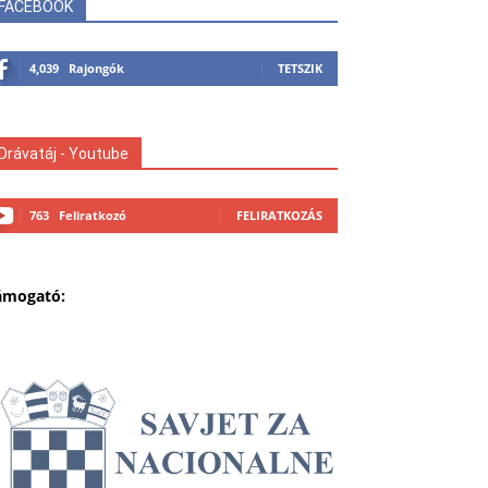
FACEBOOK
4,039
Rajongók
TETSZIK
Drávatáj - Youtube
763
Feliratkozó
FELIRATKOZÁS
ámogató: