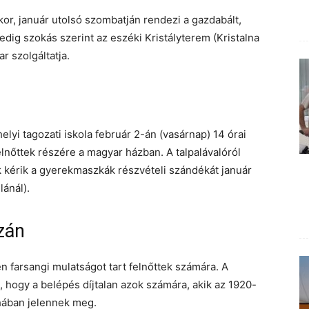
, január utolsó szombatján rendezi a gazdabált,
edig szokás szerint az eszéki Kristályterem (Kristalna
r szolgáltatja.
lyi tagozati iskola február 2-án (vasárnap) 14 órai
lnőttek részére a magyar házban. A talpalávalóról
 kérik a gyerekmaszkák részvételi szándékát január
lánál).
zán
 farsangi mulatságot tart felnőttek számára. A
, hogy a belépés díjtalan azok számára, akik az 1920-
hában jelennek meg.