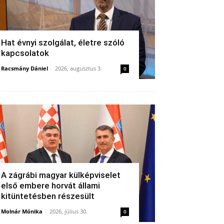
Hat évnyi szolgálat, életre szóló
kapcsolatok
Racsmány Dániel
-
2026, augusztus 3.
0
A zágrábi magyar külképviselet
első embere horvát állami
kitüntetésben részesült
Molnár Mónika
-
2026, július 30.
0