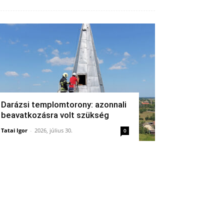
Darázsi templomtorony: azonnali
beavatkozásra volt szükség
Tatai Igor
-
2026, július 30.
0