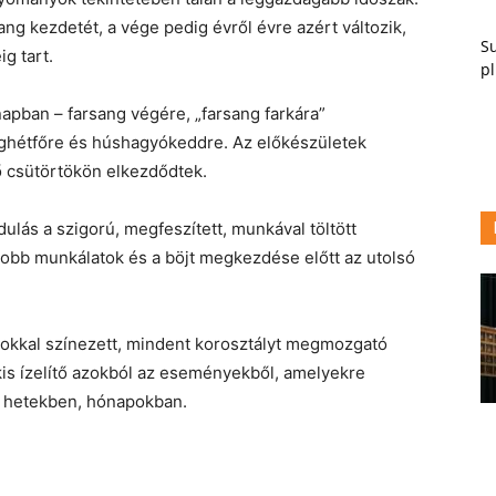
sang kezdetét, a vége pedig évről évre azért változik,
Su
g tart.
pl
apban – farsang végére, „farsang farkára”
nghétfőre és húshagyókeddre. Az előkészületek
 csütörtökön elkezdődtek.
ulás a szigorú, megfeszített, munkával töltött
yobb munkálatok és a böjt megkezdése előtt az utolsó
sokkal színezett, mindent korosztályt megmozgató
kis ízelítő azokból az eseményekből, amelyekre
 hetekben, hónapokban.