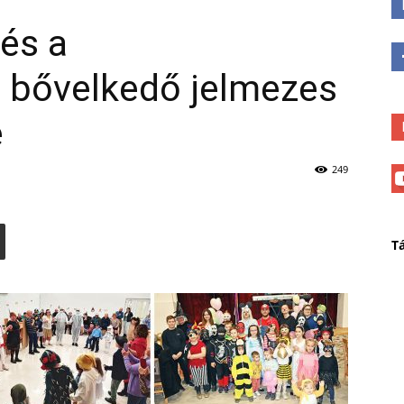
 és a
 bővelkedő jelmezes
e
249
T