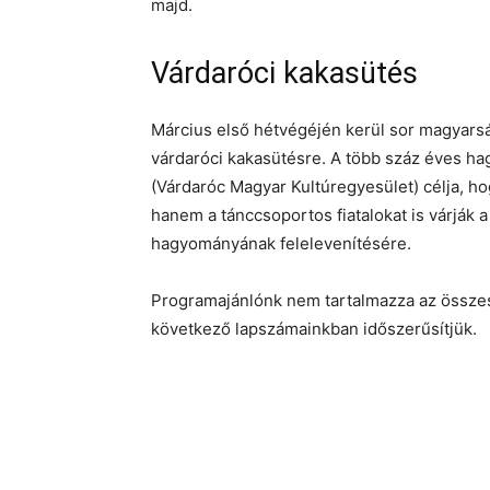
majd.
Várdaróci kakasütés
Március első hétvégéjén kerül sor magyar
várdaróci kakasütésre. A több száz éves ha
(Várdaróc Magyar Kultúregyesület) célja, h
hanem a tánccsoportos fiatalokat is várják 
hagyományának felelevenítésére.
Programajánlónk nem tartalmazza az összes
következő lapszámainkban időszerűsítjük.