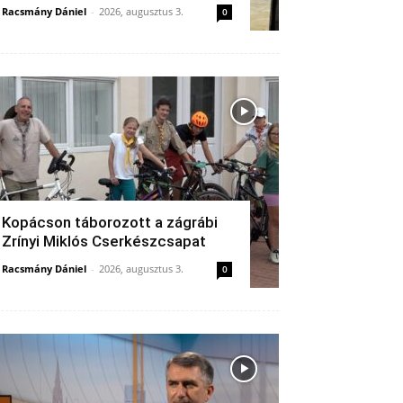
Racsmány Dániel
-
2026, augusztus 3.
0
Kopácson táborozott a zágrábi
Zrínyi Miklós Cserkészcsapat
Racsmány Dániel
-
2026, augusztus 3.
0