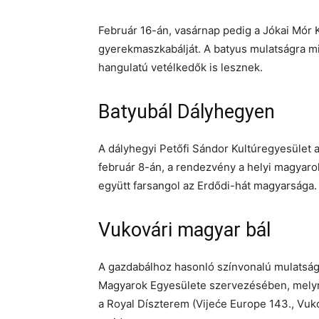
Február 16-án, vasárnap pedig a Jókai Mór 
gyerekmaszkabálját. A batyus mulatságra m
hangulatú vetélkedők is lesznek.
Batyubál Dályhegyen
A dályhegyi Petőfi Sándor Kultúregyesület a
február 8-án, a rendezvény a helyi magyaro
együtt farsangol az Erdődi-hát magyarsága.
Vukovári magyar bál
A gazdabálhoz hasonló színvonalú mulatság 
Magyarok Egyesülete szervezésében, melyre
a Royal Díszterem (Vijeće Europe 143., Vuko