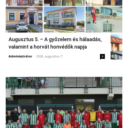
Augusztus 5. – A győzelem és hálaadás,
valamint a horvát honvédők napja
Adminisztrátor
-
2026, augusztus 7.
0