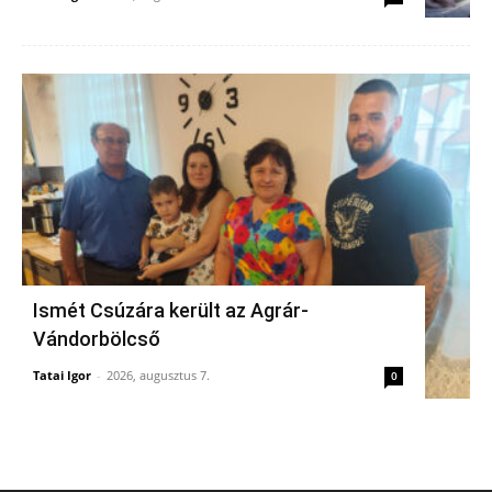
Ismét Csúzára került az Agrár-
Vándorbölcső
Tatai Igor
-
2026, augusztus 7.
0