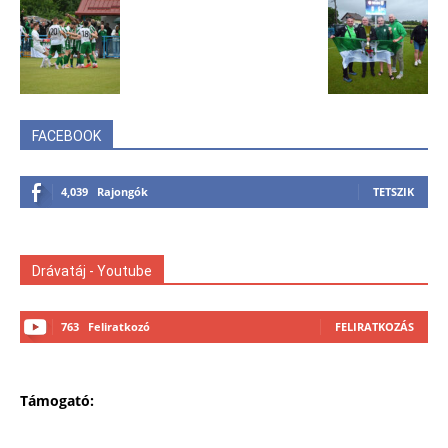
FACEBOOK
4,039
Rajongók
TETSZIK
Drávatáj - Youtube
763
Feliratkozó
FELIRATKOZÁS
Támogató: