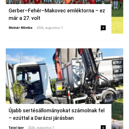
Gerber–Fehér–Makovec emléktorna – ez
már a 27. volt
Molnár Mónika
-
2026, augusztus 7.
0
Újabb sertésállományokat számolnak fel
– ezúttal a Darázsi járásban
Tatai Igor
-
2026, augusztus 7.
0