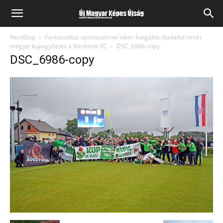
Kezdőlap
Fantasztikus sportszakmai siker: hatgólos diadallal ismét
megyei kupagyőztes a Várdaróc FC
DSC_6986-copy
DSC_6986-copy