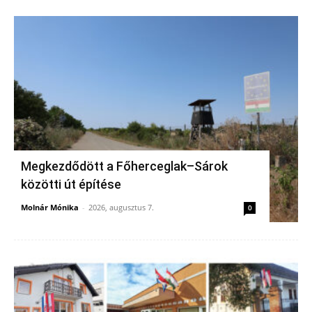
Megkezdődött a Főherceglak–Sárok
közötti út építése
Molnár Mónika
-
2026, augusztus 7.
0