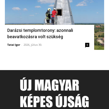
Darázsi templomtorony: azonnali
beavatkozásra volt szükség
Tatai Igor
-
2026, július 30.
0