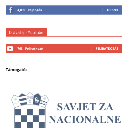
4,039
Rajongók
TETSZIK
Drávatáj - Youtube
763
Feliratkozó
FELIRATKOZÁS
Támogató: