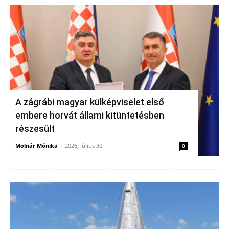
A zágrábi magyar külképviselet első
embere horvát állami kitüntetésben
részesült
Molnár Mónika
-
2026, július 30.
0