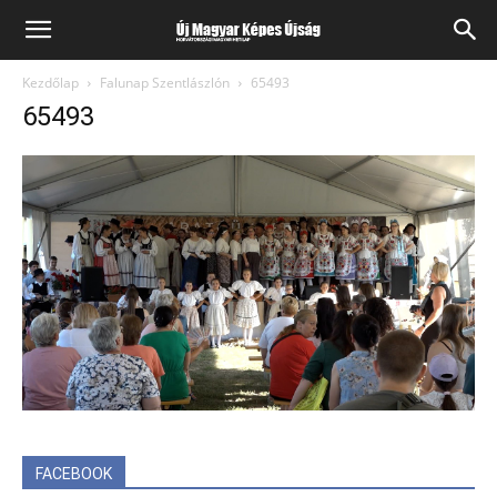
Kezdőlap
Falunap Szentlászlón
65493
65493
FACEBOOK