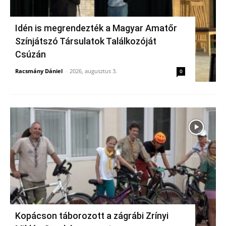
Idén is megrendezték a Magyar Amatőr
Színjátszó Társulatok Találkozóját
Csúzán
Racsmány Dániel
-
2026, augusztus 3.
0
Kopácson táborozott a zágrábi Zrínyi