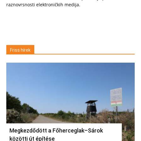
raznovrsnosti elektroničkih medija.
Friss hírek
Megkezdődött a Főherceglak–Sárok
közötti út építése