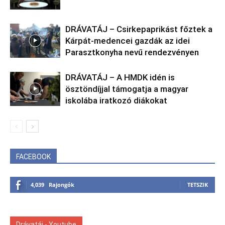
DRÁVATÁJ – Csirkepaprikást főztek a
Kárpát-medencei gazdák az idei
Parasztkonyha nevű rendezvényen
DRÁVATÁJ – A HMDK idén is
ösztöndíjjal támogatja a magyar
iskolába iratkozó diákokat
FACEBOOK
4,039
Rajongók
TETSZIK
Drávatáj - Youtube