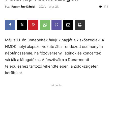
Írta:
Racsmány Dániel
-
2024, május 21.
111
Május 11-én ünnepelték falujuk napját a kiskőszegiek. A
HMDK helyi alapszervezete által rendezett eseményen
néptáncszemle, halfőzőverseny, játékok és koncertek
várták a látogatókat. A fesztiválra a Duna-menti
településhez tartozó víkendtelepen, a Zöld-szigeten
került sor.
Hirdetés