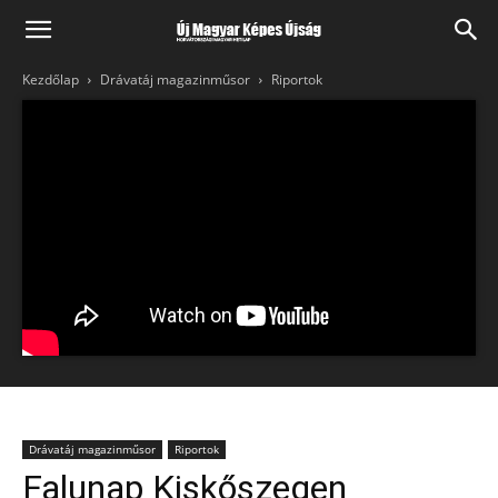
Kezdőlap
Drávatáj magazinműsor
Riportok
Drávatáj magazinműsor
Riportok
Falunap Kiskőszegen