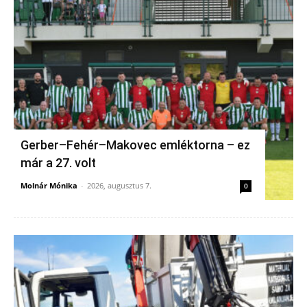
Gerber–Fehér–Makovec emléktorna – ez
már a 27. volt
Molnár Mónika
-
2026, augusztus 7.
0