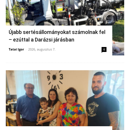
Újabb sertésállományokat számolnak fel
– ezúttal a Darázsi járásban
Tatai Igor
-
2026, augusztus 7.
0