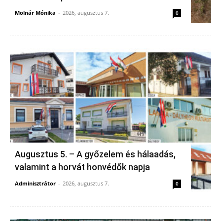
Molnár Mónika
-
2026, augusztus 7.
0
Augusztus 5. – A győzelem és hálaadás,
valamint a horvát honvédők napja
Adminisztrátor
-
2026, augusztus 7.
0