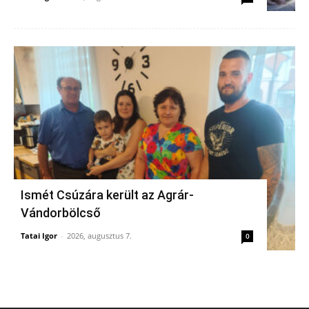
Ismét Csúzára került az Agrár-
Vándorbölcső
Tatai Igor
-
2026, augusztus 7.
0