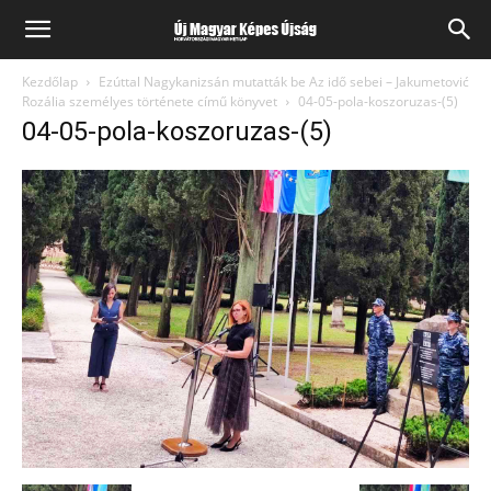
Kezdőlap
Ezúttal Nagykanizsán mutatták be Az idő sebei – Jakumetović
Rozália személyes története című könyvet
04-05-pola-koszoruzas-(5)
04-05-pola-koszoruzas-(5)