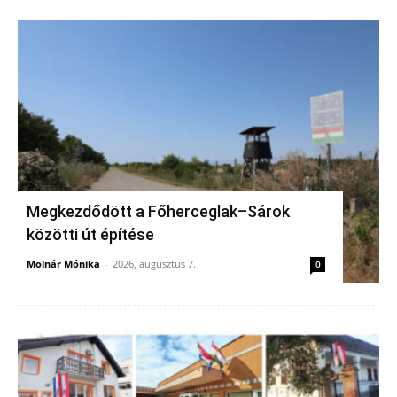
Megkezdődött a Főherceglak–Sárok
közötti út építése
Molnár Mónika
-
2026, augusztus 7.
0