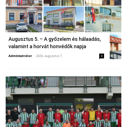
Augusztus 5. – A győzelem és hálaadás,
valamint a horvát honvédők napja
Adminisztrátor
-
2026, augusztus 7.
0