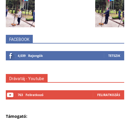
FACEBOOK
4,039
Rajongók
TETSZIK
Drávatáj - Youtube
763
Feliratkozó
FELIRATKOZÁS
Támogató: