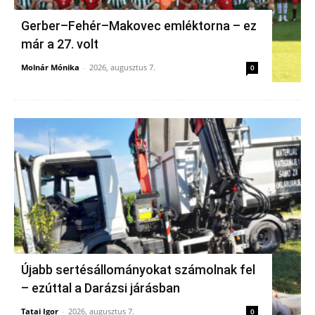
Gerber–Fehér–Makovec emléktorna – ez
már a 27. volt
Molnár Mónika
-
2026, augusztus 7.
0
Újabb sertésállományokat számolnak fel
– ezúttal a Darázsi járásban
Tatai Igor
-
2026, augusztus 7.
0