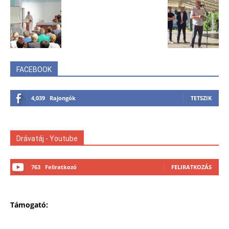
FACEBOOK
4,039
Rajongók
TETSZIK
Drávatáj - Youtube
763
Feliratkozó
FELIRATKOZÁS
Támogató: