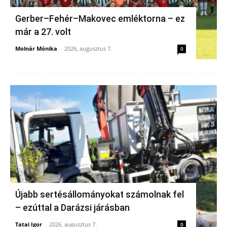
Gerber–Fehér–Makovec emléktorna – ez
már a 27. volt
Molnár Mónika
-
2026, augusztus 7.
0
Újabb sertésállományokat számolnak fel
– ezúttal a Darázsi járásban
Tatai Igor
-
2026, augusztus 7.
0