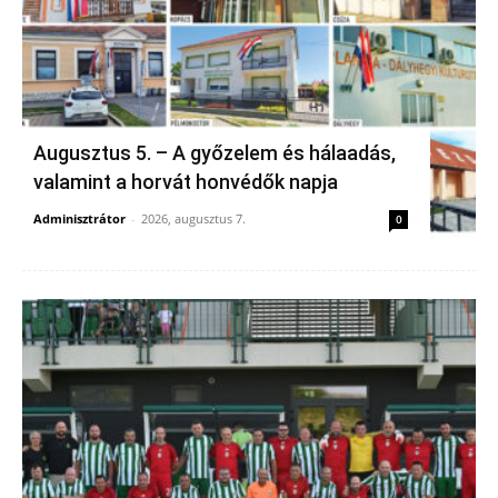
Augusztus 5. – A győzelem és hálaadás,
valamint a horvát honvédők napja
Adminisztrátor
-
2026, augusztus 7.
0