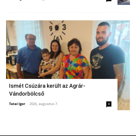
Ismét Csúzára került az Agrár-
Vándorbölcső
Tatai Igor
-
2026, augusztus 7.
0