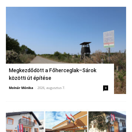
Megkezdődött a Főherceglak–Sárok
közötti út építése
Molnár Mónika
-
2026, augusztus 7.
0