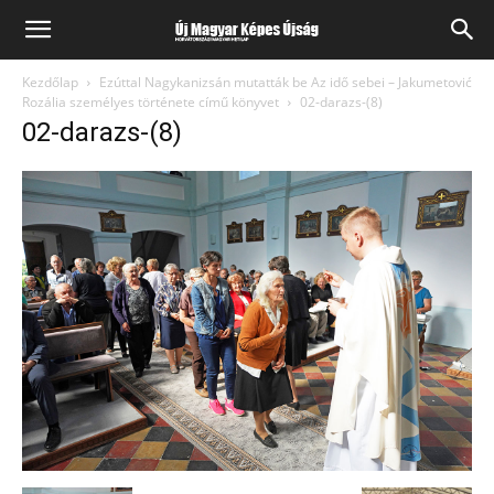
Kezdőlap
Ezúttal Nagykanizsán mutatták be Az idő sebei – Jakumetović
Rozália személyes története című könyvet
02-darazs-(8)
02-darazs-(8)