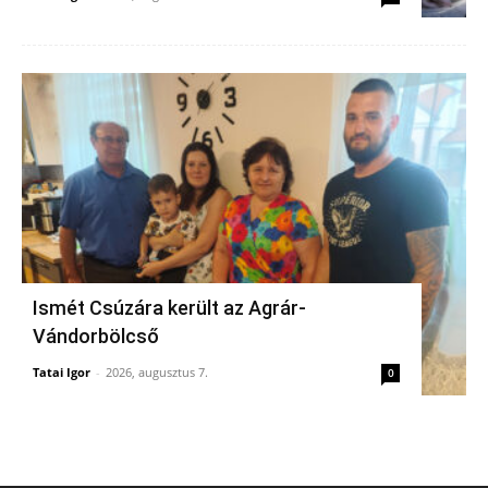
Ismét Csúzára került az Agrár-
Vándorbölcső
Tatai Igor
-
2026, augusztus 7.
0