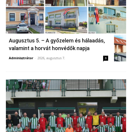
Augusztus 5. – A győzelem és hálaadás,
valamint a horvát honvédők napja
Adminisztrátor
-
2026, augusztus 7.
0