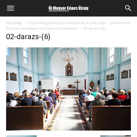
Kezdőlap
Ezúttal Nagykanizsán mutatták be Az idő sebei – Jakumetović
Rozália személyes története című könyvet
02-darazs-(6)
02-darazs-(6)