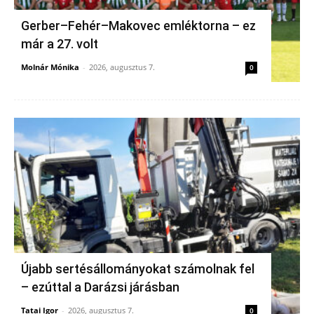
Gerber–Fehér–Makovec emléktorna – ez
már a 27. volt
Molnár Mónika
-
2026, augusztus 7.
0
Újabb sertésállományokat számolnak fel
– ezúttal a Darázsi járásban
Tatai Igor
-
2026, augusztus 7.
0