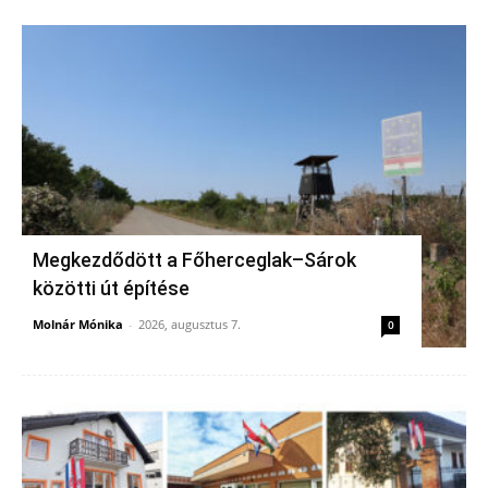
Megkezdődött a Főherceglak–Sárok
közötti út építése
Molnár Mónika
-
2026, augusztus 7.
0