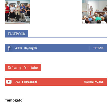
FACEBOOK
4,039
Rajongók
TETSZIK
Drávatáj - Youtube
763
Feliratkozó
FELIRATKOZÁS
Támogató: