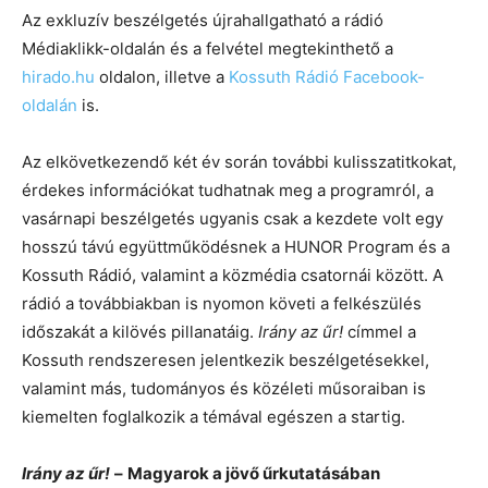
Az exkluzív beszélgetés újrahallgatható a rádió
Médiaklikk-oldalán és a felvétel megtekinthető a
hirado.hu
oldalon, illetve a
Kossuth Rádió Facebook-
oldalán
is.
Az elkövetkezendő két év során további kulisszatitkokat,
érdekes információkat tudhatnak meg a programról, a
vasárnapi beszélgetés ugyanis csak a kezdete volt egy
hosszú távú együttműködésnek a HUNOR Program és a
Kossuth Rádió, valamint a közmédia csatornái között. A
rádió a továbbiakban is nyomon követi a felkészülés
időszakát a kilövés pillanatáig.
Irány az űr!
címmel a
Kossuth rendszeresen jelentkezik beszélgetésekkel,
valamint más, tudományos és közéleti műsoraiban is
kiemelten foglalkozik a témával egészen a startig.
Irány az űr!
–
Magyarok a jövő űrkutatásában