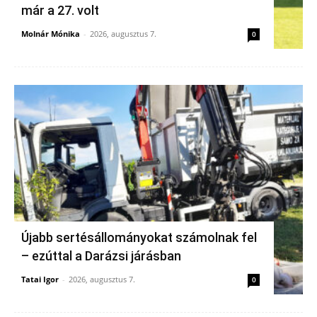
már a 27. volt
Molnár Mónika
-
2026, augusztus 7.
0
Újabb sertésállományokat számolnak fel
– ezúttal a Darázsi járásban
Tatai Igor
-
2026, augusztus 7.
0