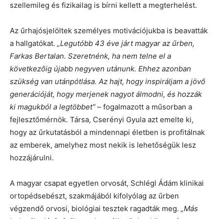
szellemileg és fizikailag is bírni kellett a megterhelést.
Az űrhajósjelöltek személyes motivációjukba is beavatták
a hallgatókat.
„Legutóbb 43 éve járt magyar az űrben,
Farkas Bertalan. Szeretnénk, ha nem telne el a
következőig újabb negyven utánunk. Ehhez azonban
szükség van utánpótlása. Az hajt, hogy inspiráljam a jövő
generációját, hogy merjenek nagyot álmodni, és hozzák
ki magukból a legtöbbet”
– fogalmazott a műsorban a
fejlesztőmérnök. Társa, Cserényi Gyula azt emelte ki,
hogy az űrkutatásból a mindennapi életben is profitálnak
az emberek, amelyhez most nekik is lehetőségük lesz
hozzájárulni.
A magyar csapat egyetlen orvosát, Schlégl Ádám klinikai
ortopédsebészt, szakmájából kifolyólag az űrben
végzendő orvosi, biológiai tesztek ragadták meg.
„Más