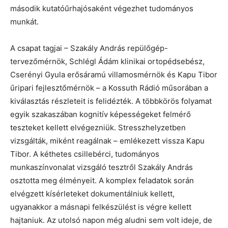
második kutatóűrhajósaként végezhet tudományos
munkát.
A csapat tagjai – Szakály András repülőgép-
tervezőmérnök, Schlégl Ádám klinikai ortopédsebész,
Cserényi Gyula erősáramú villamosmérnök és Kapu Tibor
űripari fejlesztőmérnök – a Kossuth Rádió műsorában a
kiválasztás részleteit is felidézték. A többkörös folyamat
egyik szakaszában kognitív képességeket felmérő
teszteket kellett elvégezniük. Stresszhelyzetben
vizsgálták, miként reagálnak – emlékezett vissza Kapu
Tibor. A kéthetes csillebérci, tudományos
munkaszínvonalat vizsgáló tesztről Szakály András
osztotta meg élményeit. A komplex feladatok során
elvégzett kísérleteket dokumentálniuk kellett,
ugyanakkor a másnapi felkészülést is végre kellett
hajtaniuk. Az utolsó napon még aludni sem volt ideje, de