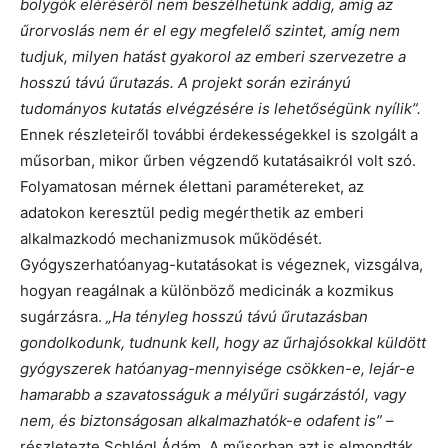
bolygók eléréséről nem beszélhetünk addig, amíg az
űrorvoslás nem ér el egy megfelelő szintet, amíg nem
tudjuk, milyen hatást gyakorol az emberi szervezetre a
hosszú távú űrutazás. A projekt során ezirányú
tudományos kutatás elvégzésére is lehetőségünk nyílik”.
Ennek részleteiről további érdekességekkel is szolgált a
műsorban, mikor űrben végzendő kutatásaikról volt szó.
Folyamatosan mérnek élettani paramétereket, az
adatokon keresztül pedig megérthetik az emberi
alkalmazkodó mechanizmusok működését.
Gyógyszerhatóanyag-kutatásokat is végeznek, vizsgálva,
hogyan reagálnak a különböző medicinák a kozmikus
sugárzásra.
„Ha tényleg hosszú távú űrutazásban
gondolkodunk, tudnunk kell, hogy az űrhajósokkal küldött
gyógyszerek hatóanyag-mennyisége csökken-e, lejár-e
hamarabb a szavatosságuk a mélyűri sugárzástól, vagy
nem, és biztonságosan alkalmazhatók-e odafent is”
–
részletezte Schlégl Ádám. A műsorban azt is elmondták,