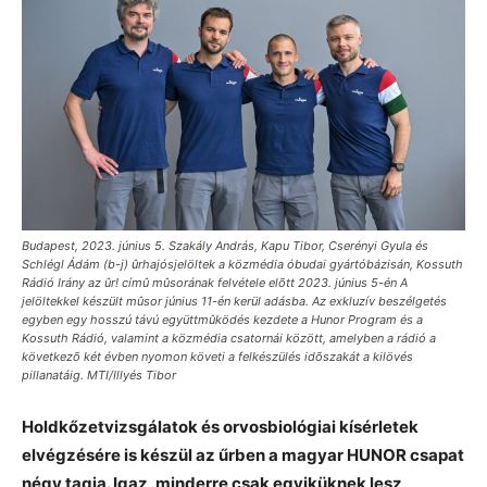
Budapest, 2023. június 5. Szakály András, Kapu Tibor, Cserényi Gyula és
Schlégl Ádám (b-j) ûrhajósjelöltek a közmédia óbudai gyártóbázisán, Kossuth
Rádió Irány az ûr! címû mûsorának felvétele elõtt 2023. június 5-én A
jelöltekkel készült mûsor június 11-én kerül adásba. Az exkluzív beszélgetés
egyben egy hosszú távú együttmûködés kezdete a Hunor Program és a
Kossuth Rádió, valamint a közmédia csatornái között, amelyben a rádió a
következõ két évben nyomon követi a felkészülés idõszakát a kilövés
pillanatáig. MTI/Illyés Tibor
Holdkőzetvizsgálatok és orvosbiológiai kísérletek
elvégzésére is készül az űrben a magyar HUNOR csapat
négy tagja. Igaz, minderre csak egyiküknek lesz