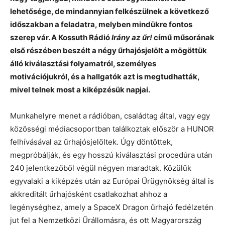
lehetősége, de mindannyian felkészülnek a következő
időszakban a feladatra, melyben mindükre fontos
szerep vár. A Kossuth Rádió
Irány az űr!
című műsorának
első részében beszélt a négy űrhajósjelölt a mögöttük
álló kiválasztási folyamatról, személyes
motivációjukról, és a hallgatók azt is megtudhatták,
mivel telnek most a kiképzésük napjai.
Munkahelyre menet a rádióban, családtag által, vagy egy
közösségi médiacsoportban találkoztak először a HUNOR
felhívásával az űrhajósjelöltek. Úgy döntöttek,
megpróbálják, és egy hosszú kiválasztási procedúra után
240 jelentkezőből végül négyen maradtak. Közülük
egyvalaki a kiképzés után az Európai Űrügynökség által is
akkreditált űrhajósként csatlakozhat ahhoz a
legénységhez, amely a SpaceX Dragon űrhajó fedélzetén
jut fel a Nemzetközi Űrállomásra, és ott Magyarország