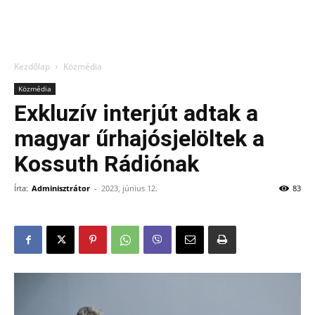
Kezdőlap
Közmédia
Közmédia
Exkluzív interjút adtak a
magyar űrhajósjelöltek a
Kossuth Rádiónak
Írta:
Adminisztrátor
-
2023, június 12.
83