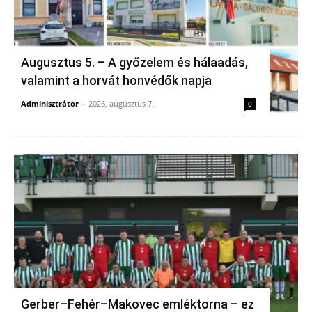
Augusztus 5. – A győzelem és hálaadás,
valamint a horvát honvédők napja
Adminisztrátor
-
2026, augusztus 7.
0
Gerber–Fehér–Makovec emléktorna – ez