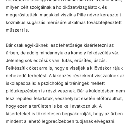
milyen célt szolgálnak a holdkőzetvizsgálatok, és
megerősítették: magukkal viszik a Pille névre keresztelt
kozmikus sugárzás mérésére alkalmas továbbfejlesztett
műszert is.
Bár csak egyiküknek lesz lehetősége kísérletezni az
űrben, de addig mindannyiukra komoly felkészülés vár.
Jelenleg sok edzésük van: futás, erősítés, úszás.
Felkészítik őket arra is, hogy elviseljék a kilövéskor rájuk
nehezedő terhelést. A kiképzés részeként visszaülnek az
iskolapadba is: a pszichológiai tréningek mellett
pilótaképzésben is részt vesznek. Bár a küldetésben nem
lesz repülési feladatuk, vészhelyzet esetén előfordulhat,
hogy ezen a területen is be kell avatkozniuk. A
kísérleteket is tökéletesen begyakorolják, hogy az űrben
mindent a lehető legprecízebben tudjanak elvégezni.