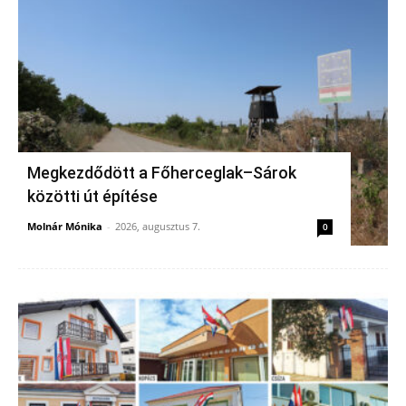
Megkezdődött a Főherceglak–Sárok
közötti út építése
Molnár Mónika
-
2026, augusztus 7.
0