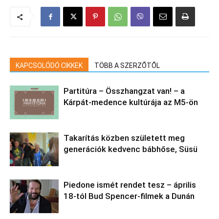
KAPCSOLÓDÓ CIKKEK
TÖBB A SZERZŐTŐL
Partitúra – Összhangzat van! – a
Kárpát-medence kultúrája az M5-ön
Takarítás közben született meg
generációk kedvenc bábhőse, Süsü
Piedone ismét rendet tesz – április
18-tól Bud Spencer-filmek a Dunán