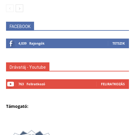
FACEBOOK
4,039
Rajongók
TETSZIK
Drávatáj - Youtube
763
Feliratkozó
FELIRATKOZÁS
Támogató: