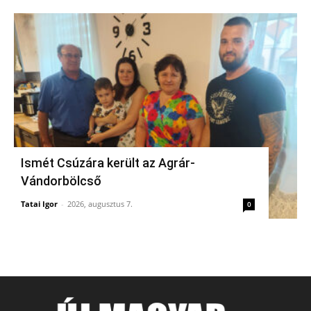
Ismét Csúzára került az Agrár-
Vándorbölcső
Tatai Igor
-
2026, augusztus 7.
0