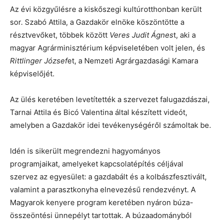
Az évi közgyűlésre a kiskőszegi kultúrotthonban került
sor. Szabó Attila, a Gazdakör elnöke köszöntötte a
résztvevőket, többek között
Veres Judit Ágnes
t, aki a
magyar Agrárminisztérium képviseletében volt jelen, és
Rittlinger József
et, a Nemzeti Agrárgazdasági Kamara
képviselőjét.
Az ülés keretében levetítették a szervezet falugazdászai,
Tarnai Attila és Bicó Valentina által készített videót,
amelyben a Gazdakör idei tevékenységéről számoltak be.
Idén is sikerült megrendezni hagyományos
programjaikat, amelyeket kapcsolatépítés céljával
szervez az egyesület: a gazdabált és a kolbászfesztivált,
valamint a parasztkonyha elnevezésű rendezvényt. A
Magyarok kenyere program keretében nyáron búza-
összeöntési ünnepélyt tartottak. A búzaadományból