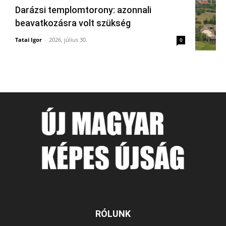
Darázsi templomtorony: azonnali
beavatkozásra volt szükség
Tatai Igor
-
2026, július 30.
0
RÓLUNK