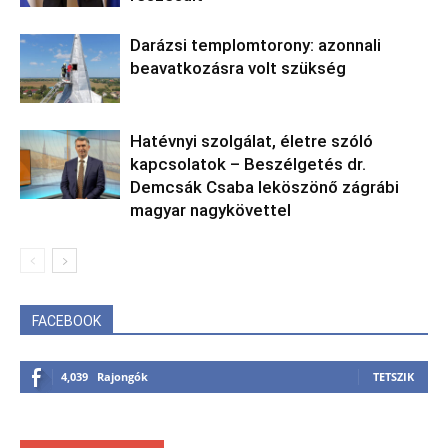
Darázsi templomtorony: azonnali
beavatkozásra volt szükség
Hatévnyi szolgálat, életre szóló
kapcsolatok – Beszélgetés dr.
Demcsák Csaba leköszönő zágrábi
magyar nagykövettel
FACEBOOK
4,039
Rajongók
TETSZIK