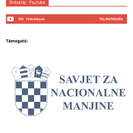
Drávatáj - Youtube
763
Feliratkozó
FELIRATKOZÁS
Támogató: