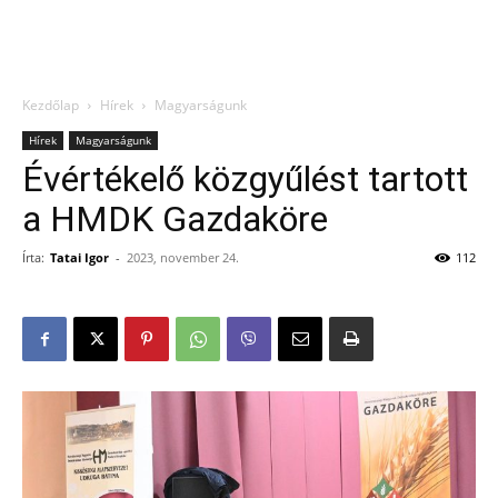
Kezdőlap
Hírek
Magyarságunk
Hírek
Magyarságunk
Évértékelő közgyűlést tartott
a HMDK Gazdaköre
Írta:
Tatai Igor
-
2023, november 24.
112