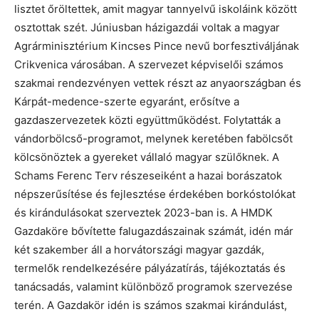
lisztet őröltettek, amit magyar tannyelvű iskoláink között
osztottak szét. Júniusban házigazdái voltak a magyar
Agrárminisztérium Kincses Pince nevű borfesztiváljának
Crikvenica városában. A szervezet képviselői számos
szakmai rendezvényen vettek részt az anyaországban és
Kárpát-medence-szerte egyaránt, erősítve a
gazdaszervezetek közti együttműködést. Folytatták a
vándorbölcső-programot, melynek keretében fabölcsőt
kölcsönöztek a gyereket vállaló magyar szülőknek. A
Schams Ferenc Terv részeseiként a hazai borászatok
népszerűsítése és fejlesztése érdekében borkóstolókat
és kirándulásokat szerveztek 2023-ban is. A HMDK
Gazdaköre bővítette falugazdászainak számát, idén már
két szakember áll a horvátországi magyar gazdák,
termelők rendelkezésére pályázatírás, tájékoztatás és
tanácsadás, valamint különböző programok szervezése
terén. A Gazdakör idén is számos szakmai kirándulást,