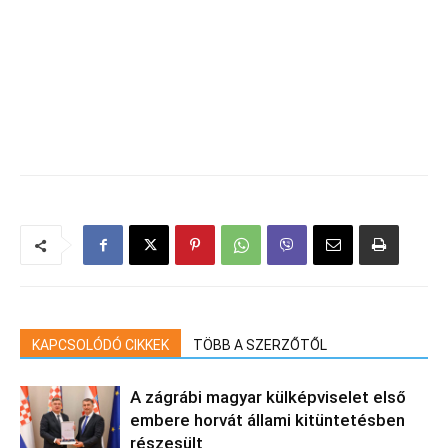
KAPCSOLÓDÓ CIKKEK
TÖBB A SZERZŐTŐL
A zágrábi magyar külképviselet első
embere horvát állami kitüntetésben
részesült