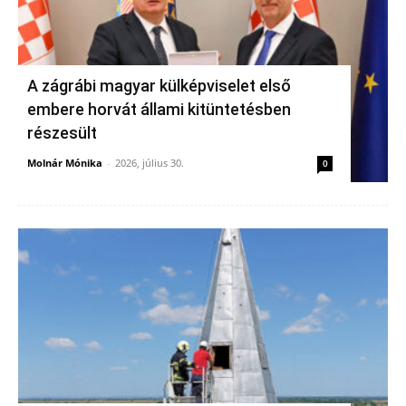
A zágrábi magyar külképviselet első
embere horvát állami kitüntetésben
részesült
Molnár Mónika
-
2026, július 30.
0