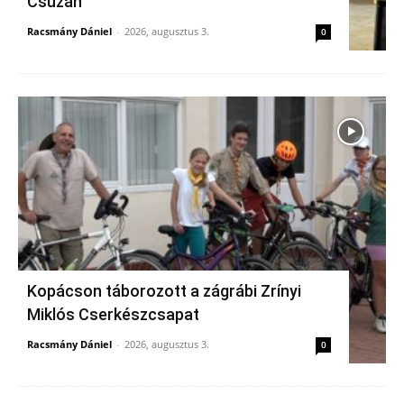
Csúzán
Racsmány Dániel
-
2026, augusztus 3.
0
Kopácson táborozott a zágrábi Zrínyi
Miklós Cserkészcsapat
Racsmány Dániel
-
2026, augusztus 3.
0