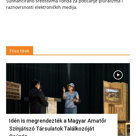
Sufinancirano sredstvima Fonda za poticanje pluralizma i
raznovrsnosti elektroničkih medija.
Friss hírek
Idén is megrendezték a Magyar Amatőr
Színjátszó Társulatok Találkozóját