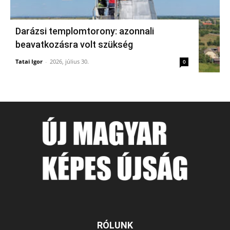
Darázsi templomtorony: azonnali
beavatkozásra volt szükség
Tatai Igor
-
2026, július 30.
0
RÓLUNK