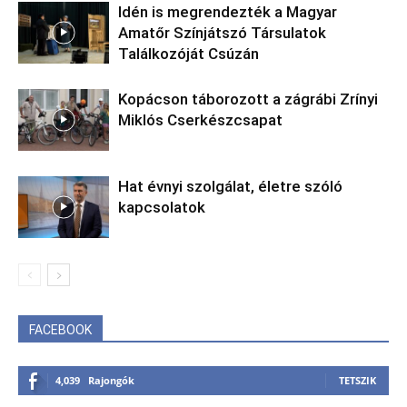
Idén is megrendezték a Magyar
Amatőr Színjátszó Társulatok
Találkozóját Csúzán
Kopácson táborozott a zágrábi Zrínyi
Miklós Cserkészcsapat
Hat évnyi szolgálat, életre szóló
kapcsolatok
FACEBOOK
4,039
Rajongók
TETSZIK