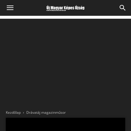
Kezdőlap
Drávatáj magazinműsor