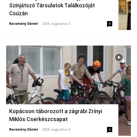
Színjátszó Társulatok Találkozóját
Csúzán
Racsmány Dániel
-
2026, augusztus 3.
0
Kopácson táborozott a zágrábi Zrínyi
Miklós Cserkészcsapat
Racsmány Dániel
-
2026, augusztus 3.
0