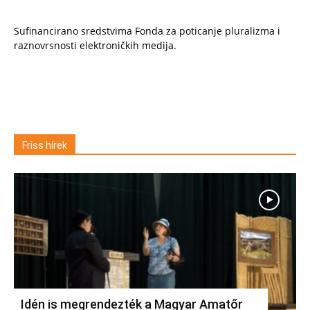
Sufinancirano sredstvima Fonda za poticanje pluralizma i
raznovrsnosti elektroničkih medija.
Friss hírek
Idén is megrendezték a Magyar Amatőr