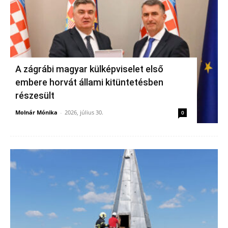
A zágrábi magyar külképviselet első
embere horvát állami kitüntetésben
részesült
Molnár Mónika
-
2026, július 30.
0