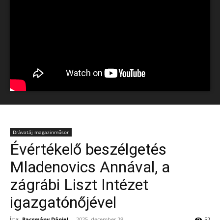
Drávatáj magazinműsor
Évértékelő beszélgetés
Mladenovics Annával, a
zágrábi Liszt Intézet
igazgatónőjével
Írta:
Racsmány Dániel
-
2025, december 29.
52