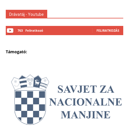
Drávatáj - Youtube
763
Feliratkozó
FELIRATKOZÁS
Támogató: