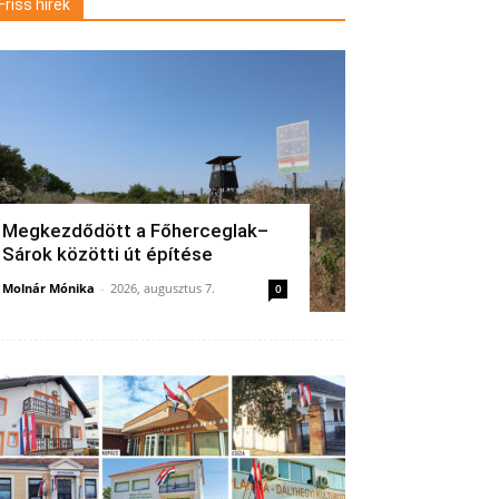
Friss hírek
Megkezdődött a Főherceglak–
Sárok közötti út építése
Molnár Mónika
-
2026, augusztus 7.
0