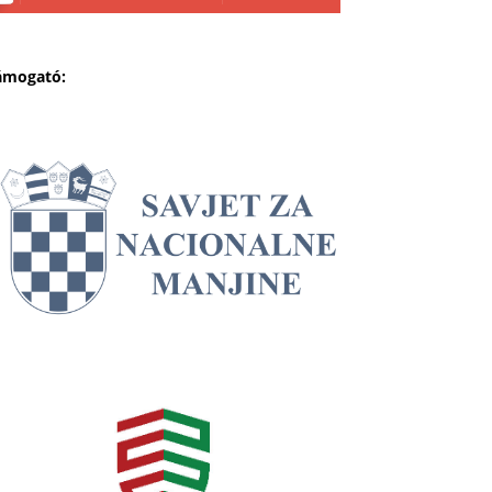
ámogató: