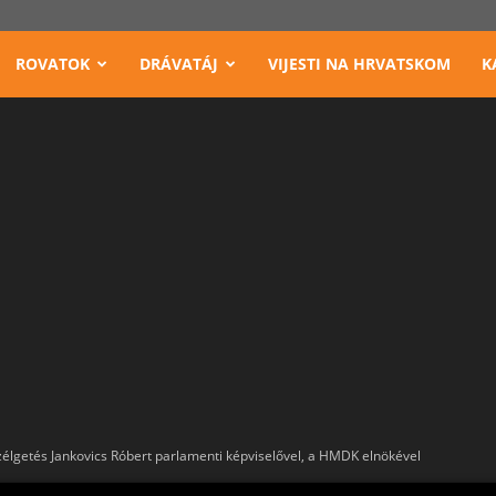
ROVATOK
DRÁVATÁJ
VIJESTI NA HRVATSKOM
K
zélgetés Jankovics Róbert parlamenti képviselővel, a HMDK elnökével