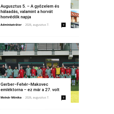
Augusztus 5. – A győzelem és
hálaadás, valamint a horvát
honvédők napja
Adminisztrátor
-
2026, augusztus 7.
0
Gerber–Fehér–Makovec
emléktorna – ez már a 27. volt
Molnár Mónika
-
2026, augusztus 7.
0