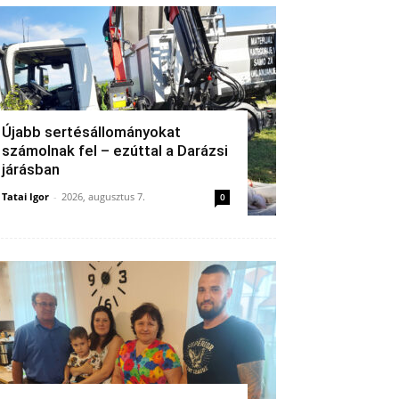
Újabb sertésállományokat
számolnak fel – ezúttal a Darázsi
járásban
Tatai Igor
-
2026, augusztus 7.
0