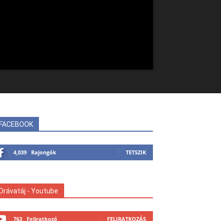
FACEBOOK
4,039
Rajongók
TETSZIK
Drávatáj - Youtube
763
Feliratkozó
FELIRATKOZÁS