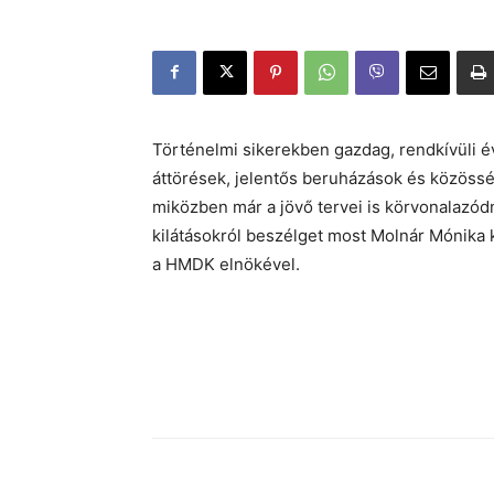
Történelmi sikerekben gazdag, rendkívüli év
áttörések, jelentős beruházások és közösség
miközben már a jövő tervei is körvonalazó
kilátásokról beszélget most Molnár Mónika 
a HMDK elnökével.