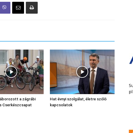
Su
pl
áborozott a zágrábi
Hat évnyi szolgálat, életre szóló
ós Cserkészcsapat
kapcsolatok