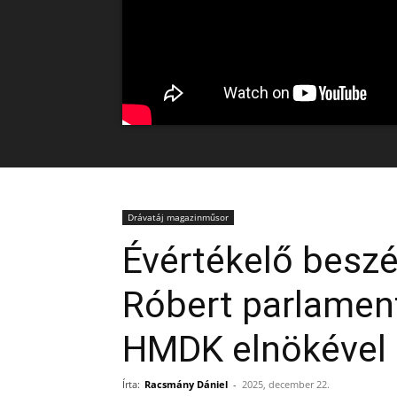
Drávatáj magazinműsor
Évértékelő beszé
Róbert parlament
HMDK elnökével
Írta:
Racsmány Dániel
-
2025, december 22.