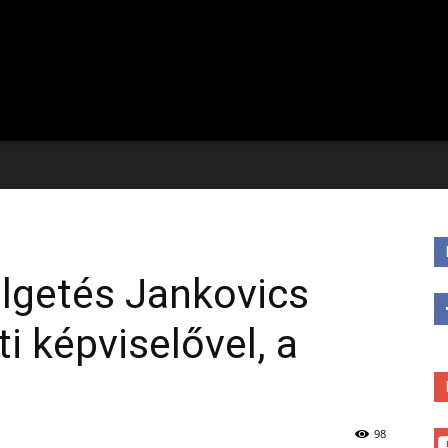
lgetés Jankovics
i képviselővel, a
98