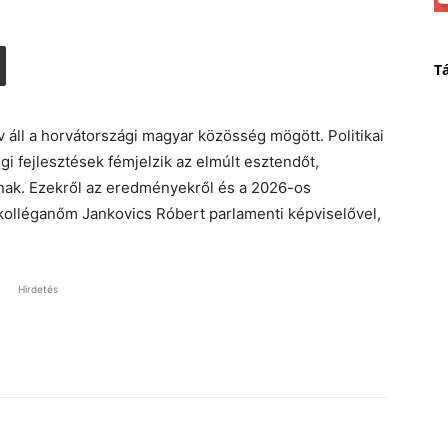
T
 áll a horvátországi magyar közösség mögött. Politikai
i fejlesztések fémjelzik az elmúlt esztendőt,
dnak. Ezekről az eredményekről és a 2026-os
kolléganőm Jankovics Róbert parlamenti képviselővel,
Hirdetés