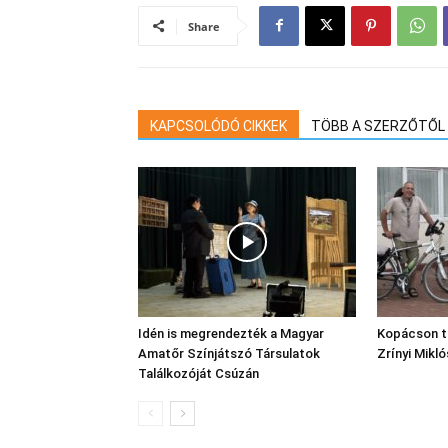
Share
KAPCSOLÓDÓ CIKKEK
TÖBB A SZERZŐTŐL
Idén is megrendezték a Magyar
Kopácson t
Amatőr Színjátszó Társulatok
Zrínyi Mikl
Találkozóját Csúzán