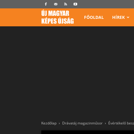
Képes
FŐOLDAL
HÍREK
Újság
Kezdőlap
Drávatáj magazinműsor
Évértékelő bes