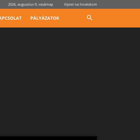
2026, augusztus 9, vasárnap
Vijesti na hrvatskom
APCSOLAT
PÁLYÁZATOK