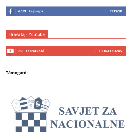
4,039
Rajongók
TETSZIK
Drávatáj - Youtube
763
Feliratkozó
FELIRATKOZÁS
Támogató: