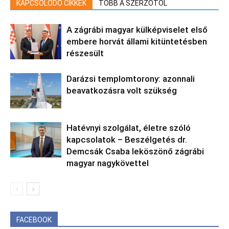
KAPCSOLÓDÓ CIKKEK
TÖBB A SZERZŐTŐL
A zágrábi magyar külképviselet első
embere horvát állami kitüntetésben
részesült
Darázsi templomtorony: azonnali
beavatkozásra volt szükség
Hatévnyi szolgálat, életre szóló
kapcsolatok – Beszélgetés dr.
Demcsák Csaba leköszönő zágrábi
magyar nagykövettel
FACEBOOK