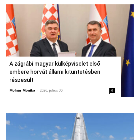
A zágrábi magyar külképviselet első
embere horvát állami kitüntetésben
részesült
Molnár Mónika
-
2026, július 30.
0