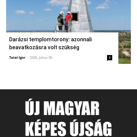
Darázsi templomtorony: azonnali
beavatkozásra volt szükség
Tatai Igor
-
2026, július 30.
0