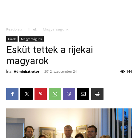
Kezdőlap
Hírek
Magyarságunk
Hírek
Magyarságunk
Esküt tettek a rijekai
magyarok
Írta:
Adminisztrátor
-
2012, szeptember 24.
144