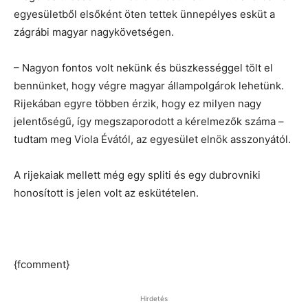
egyesületből elsőként öten tettek ünnepélyes esküt a
zágrábi magyar nagykövetségen.
– Nagyon fontos volt nekünk és büszkességgel tölt el
bennünket, hogy végre magyar állampolgárok lehetünk.
Rijekában egyre többen érzik, hogy ez milyen nagy
jelentőségű, így megszaporodott a kérelmezők száma –
tudtam meg Viola Évától, az egyesület elnök asszonyától.
A rijekaiak mellett még egy spliti és egy dubrovniki
honosított is jelen volt az eskütételen.
{fcomment}
Hirdetés