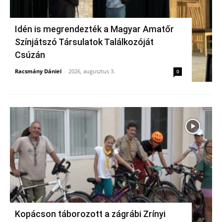
Idén is megrendezték a Magyar Amatőr
Színjátszó Társulatok Találkozóját
Csúzán
Racsmány Dániel
-
2026, augusztus 3.
0
Kopácson táborozott a zágrábi Zrínyi