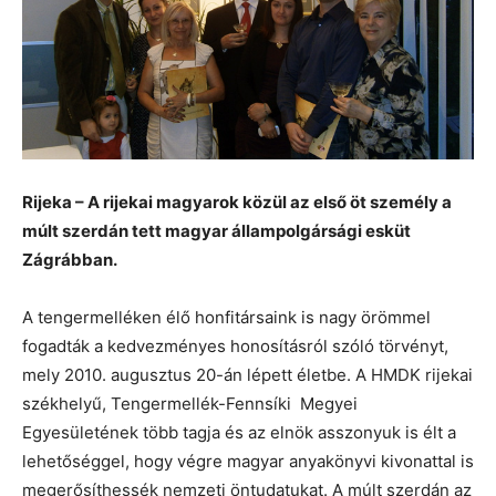
Rijeka – A rijekai magyarok közül az első öt személy a
múlt szerdán tett magyar állampolgársági esküt
Zágrábban.
A tengermelléken élő honfitársaink is nagy örömmel
fogadták a kedvezményes honosításról szóló törvényt,
mely 2010. augusztus 20-án lépett életbe. A HMDK rijekai
székhelyű, Tengermellék-Fennsíki Megyei
Egyesületének több tagja és az elnök asszonyuk is élt a
lehetőséggel, hogy végre magyar anyakönyvi kivonattal is
megerősíthessék nemzeti öntudatukat. A múlt szerdán az