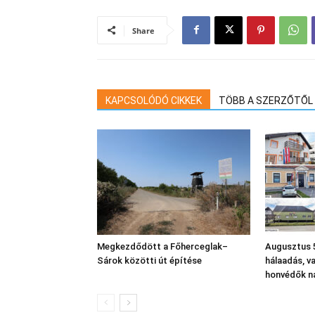
Share
KAPCSOLÓDÓ CIKKEK
TÖBB A SZERZŐTŐL
Megkezdődött a Főherceglak–
Augusztus 5
Sárok közötti út építése
hálaadás, v
honvédők n