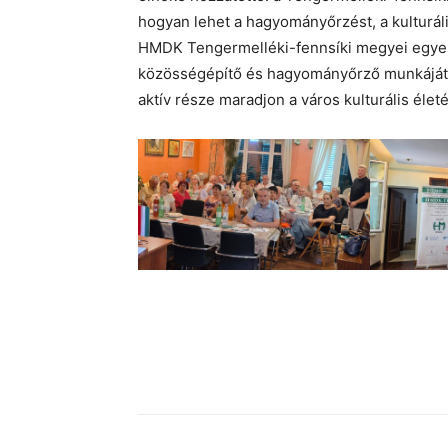
hogyan lehet a hagyományőrzést, a kulturál
HMDK Tengermelléki-fennsíki megyei egyesü
közösségépítő és hagyományőrző munkáját, h
aktív része maradjon a város kulturális élet