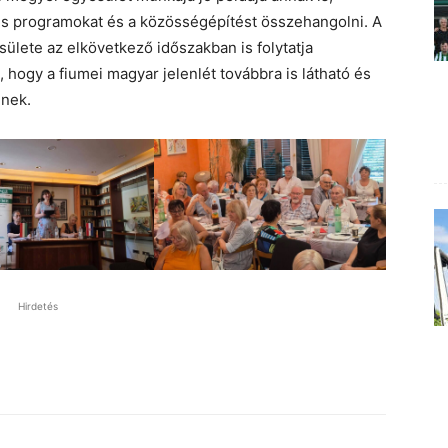
is programokat és a közösségépítést összehangolni. A
lete az elkövetkező időszakban is folytatja
ogy a fiumei magyar jelenlét továbbra is látható és
ének.
Hirdetés