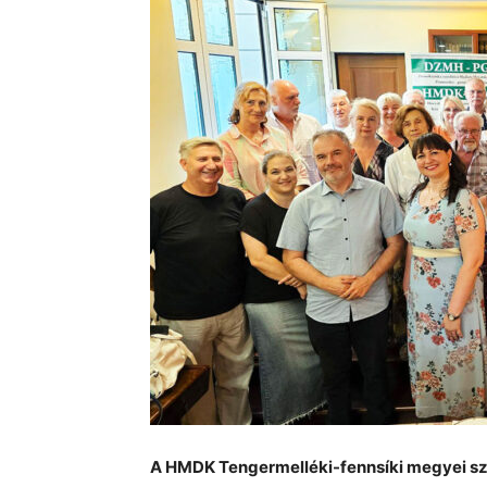
A HMDK Tengermelléki-fennsíki megyei sze