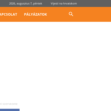
2026, augusztus 7, péntek
Vijesti na hrvatskom
APCSOLAT
PÁLYÁZATOK
ei szervezete