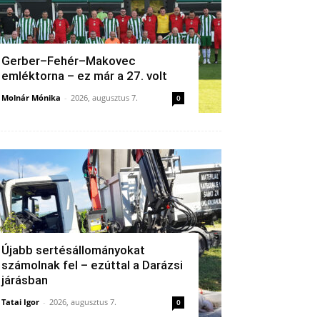
Gerber–Fehér–Makovec
emléktorna – ez már a 27. volt
Molnár Mónika
-
2026, augusztus 7.
0
Újabb sertésállományokat
számolnak fel – ezúttal a Darázsi
járásban
Tatai Igor
-
2026, augusztus 7.
0