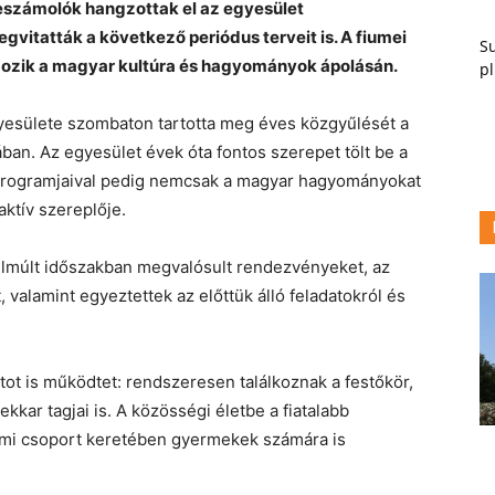
beszámolók hangzottak el az egyesület
vitatták a következő periódus terveit is. A fiumei
Su
gozik a magyar kultúra és hagyományok ápolásán.
pl
esülete szombaton tartotta meg éves közgyűlését a
ban. Az egyesület évek óta fontos szerepet tölt be a
programjaival pedig nemcsak a magyar hagyományokat
aktív szereplője.
 elmúlt időszakban megvalósult rendezvényeket, az
valamint egyeztettek az előttük álló feladatokról és
ot is működtet: rendszeresen találkoznak a festőkör,
kkar tagjai is. A közösségi életbe a fiatalabb
almi csoport keretében gyermekek számára is