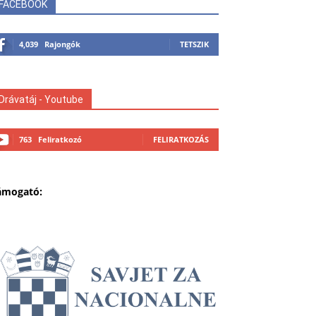
FACEBOOK
4,039
Rajongók
TETSZIK
Drávatáj - Youtube
763
Feliratkozó
FELIRATKOZÁS
ámogató: