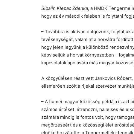
Šibalin Klepac Zdenka
, a HMDK Tengermellé
hogy az év második felében is folytatni fog
– Továbbra is aktívan dolgozunk, folytatjuk 
tevékenységét, valamint a horvátra fordíto
hogy jelen legyünk a különböző rendezvény
képviseljük a horvát környezetben – fogalma
kapcsolatok ápolására más magyar közösség
A közgyűlésen részt vett Jankovics Róbert, 
elismerően szólt a rijekai szervezet munkájá
– A fiumei magyar közösség példája is azt 
számos értéket létrehozni, ha lelkes és e
számára mindig is fontos volt, hogy támoga
megőrzéséért és a közösségi élet erősítés
elnöke hozzátette: a Tengermelléki-fennsík