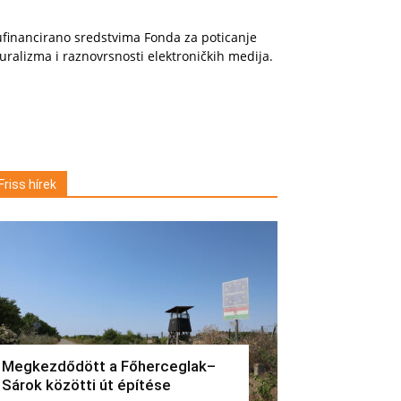
financirano sredstvima Fonda za poticanje
uralizma i raznovrsnosti elektroničkih medija.
Friss hírek
Megkezdődött a Főherceglak–
Sárok közötti út építése