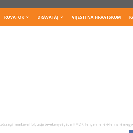
ROVATOK
DRÁVATÁJ
VIJESTI NA HRVATSKOM
K
zösségi munkával folytatja tevékenységét a HMDK Tengermelléki-fennsíki megy