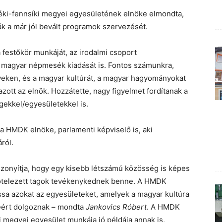
ki-fennsíki megyei egyesületének elnöke elmondta,
ják a már jól bevált programok szervezését.
a festőkör munkáját, az irodalmi csoport
tt magyar népmesék kiadását is. Fontos számunkra,
eken, és a magyar kultúrát, a magyar hagyományokat
zott az elnök. Hozzátette, nagy figyelmet fordítanak a
ekkel/egyesületekkel is.
a HMDK elnöke, parlamenti képviselő is, aki
ról.
bizonyítja, hogy egy kisebb létszámú közösség is képes
lkötelezett tagok tevékenykednek benne. A HMDK
ssa azokat az egyesületeket, amelyek a magyar kultúra
éért dolgoznak – mondta
Jankovics Róbert
. A HMDK
i megyei egyesület munkája jó példája annak is,