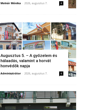
Molnár Mónika
-
2026, augusztus 7.
0
Augusztus 5. – A győzelem és
hálaadás, valamint a horvát
honvédők napja
Adminisztrátor
-
2026, augusztus 7.
0