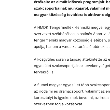
értékelte az elmúlt időszak programjait: 
szakcsoportjainak munkájáról, valamint meg
magyar közösség továbbra is aktívan dol
A HMDK Tengermelléki-fennsíki megyei egy
szervezet székházában, a patinás Anna-villá
tengermelléki magyar közösség életében, 
ápolja, hanem a város kulturális életének is 
A közgyűlés során a tagság áttekintette az
egyesület szakcsoportjainak tevékenységét, 
tervekről is.
A fiumei magyar egyesület több szakcsoport
az irodalmi és drámacsoport, valamint az éne
korosztályt is igyekeznek bevonni, az irod
szerveznek foglalkozásokat.