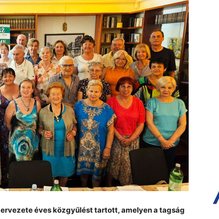
rvezete éves közgyűlést tartott, amelyen a tagság