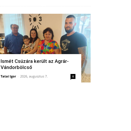
Ismét Csúzára került az Agrár-
Vándorbölcső
Tatai Igor
-
2026, augusztus 7.
0