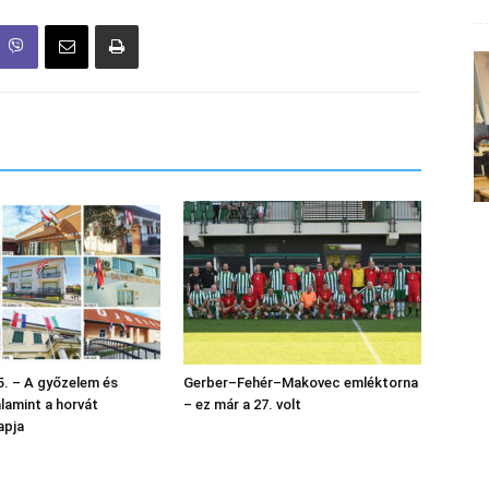
. – A győzelem és
Gerber–Fehér–Makovec emléktorna
alamint a horvát
– ez már a 27. volt
apja