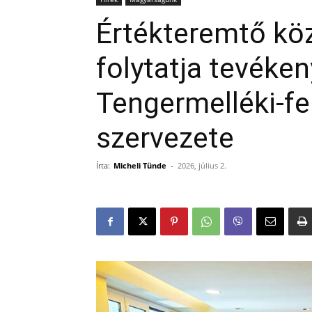
Értékteremtő kö
folytatja tevék
Tengermelléki-fe
szervezete
Írta:
Micheli Tünde
-
2026, július 2.