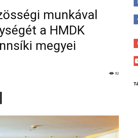
zösségi munkával
enységét a HMDK
nnsíki megyei
82
T