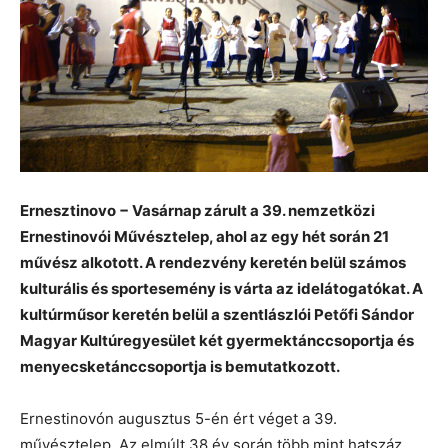
Ernesztinovo − Vasárnap zárult a 39. nemzetközi
Ernestinovói Művésztelep, ahol az egy hét során 21
művész alkotott. A rendezvény keretén belül számos
kulturális és sportesemény is várta az idelátogatókat. A
kultúrműsor keretén belül a szentlászlói Petőfi Sándor
Magyar Kultúregyesület két gyermektánccsoportja és
menyecsketánccsoportja is bemutatkozott.
Ernestinovón augusztus 5-én ért véget a 39.
művésztelep. Az elmúlt 38 év során több mint hatszáz