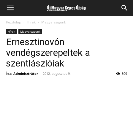
Kezdőlap
Hírek
Magyarságunk
Hírek
Magyarságunk
Ernesztinovón
vendégszerepeltek a
szentlászlóiak
Írta:
Adminisztrátor
-
2012, augusztus 9.
309