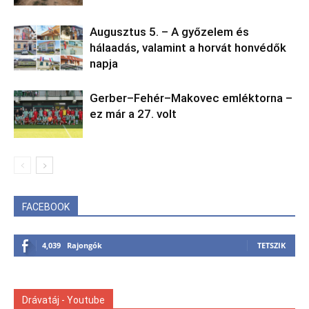
Augusztus 5. – A győzelem és
hálaadás, valamint a horvát honvédők
napja
Gerber–Fehér–Makovec emléktorna –
ez már a 27. volt
FACEBOOK
4,039
Rajongók
TETSZIK
Drávatáj - Youtube