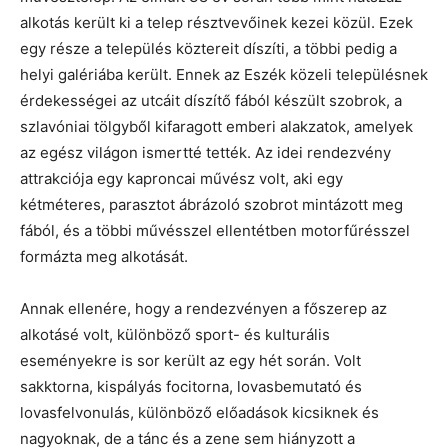
alkotás került ki a telep résztvevőinek kezei közül. Ezek
egy része a település köztereit díszíti, a többi pedig a
helyi galériába került. Ennek az Eszék közeli településnek
érdekességei az utcáit díszítő fából készült szobrok, a
szlavóniai tölgyből kifaragott emberi alakzatok, amelyek
az egész világon ismertté tették. Az idei rendezvény
attrakciója egy kaproncai művész volt, aki egy
kétméteres, parasztot ábrázoló szobrot mintázott meg
fából, és a többi művésszel ellentétben motorfűrésszel
formázta meg alkotását.
Annak ellenére, hogy a rendezvényen a főszerep az
alkotásé volt, különböző sport- és kulturális
eseményekre is sor került az egy hét során. Volt
sakktorna, kispályás focitorna, lovasbemutató és
lovasfelvonulás, különböző előadások kicsiknek és
nagyoknak, de a tánc és a zene sem hiányzott a