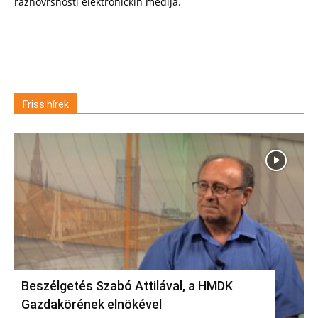
raznovrsnosti elektroničkih medija.
Friss hírek
Beszélgetés Szabó Attilával, a HMDK
Gazdakörének elnökével