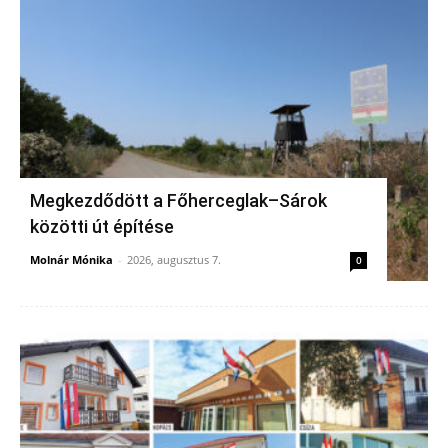
Megkezdődött a Főherceglak–Sárok
közötti út építése
Molnár Mónika
-
2026, augusztus 7.
0