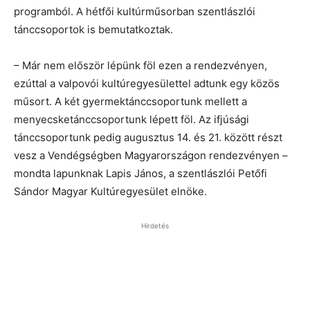
programból. A hétfői kultúrműsorban szentlászlói
tánccsoportok is bemutatkoztak.
– Már nem először lépünk föl ezen a rendezvényen,
ezúttal a valpovói kultúregyesülettel adtunk egy közös
műsort. A két gyermektánccsoportunk mellett a
menyecsketánccsoportunk lépett föl. Az ifjúsági
tánccsoportunk pedig augusztus 14. és 21. között részt
vesz a Vendégségben Magyarországon rendezvényen –
mondta lapunknak Lapis János, a szentlászlói Petőfi
Sándor Magyar Kultúregyesület elnöke.
Hirdetés