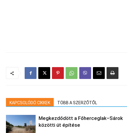
KAPCSOLÓDÓ CIKKEK
TÖBB A SZERZŐTŐL
Megkezdődött a Főherceglak–Sárok
közötti út építése