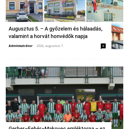
Augusztus 5. – A győzelem és hálaadás,
valamint a horvát honvédők napja
Adminisztrátor
-
2026, augusztus 7.
0
Gerber–Fehér–Makovec emléktorna – ez