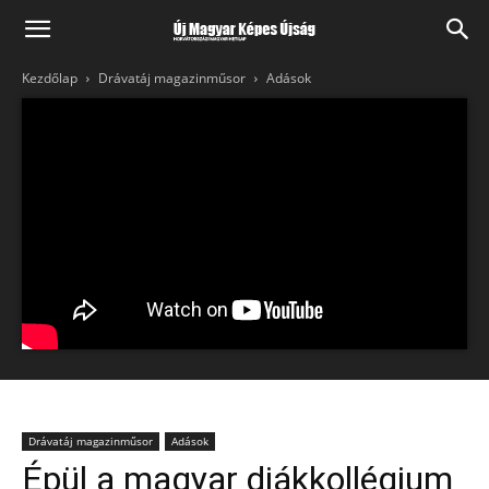
Kezdőlap
Drávatáj magazinműsor
Adások
Drávatáj magazinműsor
Adások
Épül a magyar diákkollégium