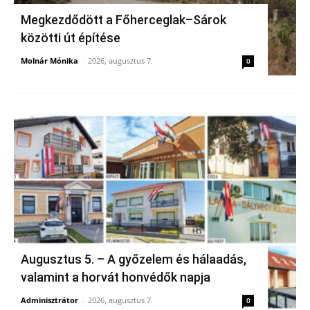
Megkezdődött a Főherceglak–Sárok
közötti út építése
Molnár Mónika
-
2026, augusztus 7.
0
Augusztus 5. – A győzelem és hálaadás,
valamint a horvát honvédők napja
Adminisztrátor
-
2026, augusztus 7.
0