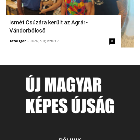
Ismét Csúzára került az Agrár-
Vándorbölcső
Tatai Igor
-
2026, augusztus 7.
0