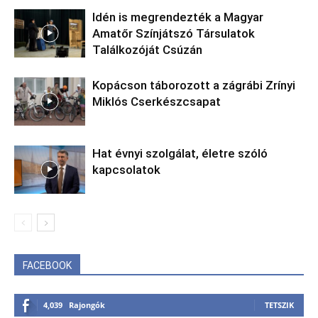
Idén is megrendezték a Magyar
Amatőr Színjátszó Társulatok
Találkozóját Csúzán
Kopácson táborozott a zágrábi Zrínyi
Miklós Cserkészcsapat
Hat évnyi szolgálat, életre szóló
kapcsolatok
FACEBOOK
4,039
Rajongók
TETSZIK