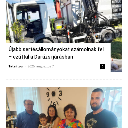
Újabb sertésállományokat számolnak fel
– ezúttal a Darázsi járásban
Tatai Igor
-
2026, augusztus 7.
0