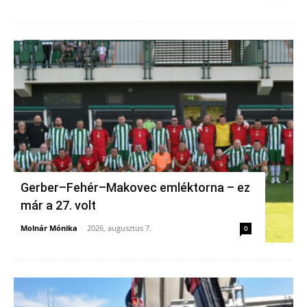
Gerber–Fehér–Makovec emléktorna – ez
már a 27. volt
Molnár Mónika
-
2026, augusztus 7.
0