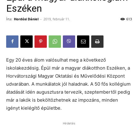
Eszéken
Írta:
Hordósi Dániel
-
2019, február 11.
613
Egy 20 éves álom valósulhat meg a következő
iskolakezdésig. Épül már a magyar diákotthon Eszéken, a
Horvátországi Magyar Oktatási és Művelődési Központ
udvarában. A munkálatok jól haladnak. A 50 fős kollégium
átadását idén augusztusra tervezik, szeptembertől pedig
már a lakók is beköltözhetnek az impozáns, minden
igényt kielégítő épületbe.
Hirdetés