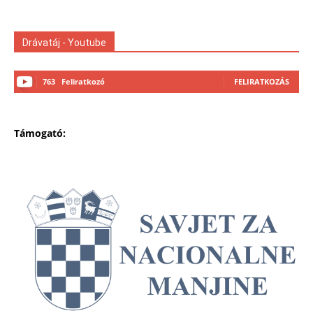
Drávatáj - Youtube
763
Feliratkozó
FELIRATKOZÁS
Támogató: