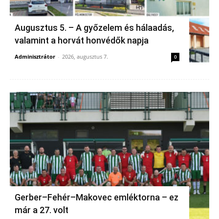
Augusztus 5. – A győzelem és hálaadás,
valamint a horvát honvédők napja
Adminisztrátor
-
2026, augusztus 7.
0
Gerber–Fehér–Makovec emléktorna – ez
már a 27. volt