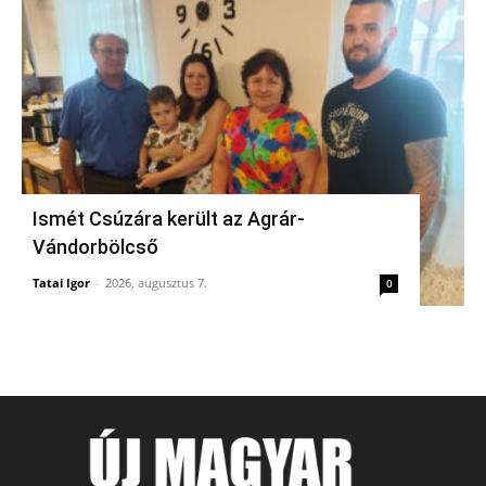
Ismét Csúzára került az Agrár-
Vándorbölcső
Tatai Igor
-
2026, augusztus 7.
0