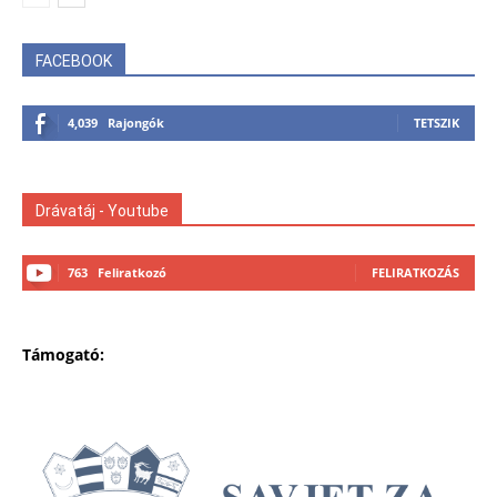
FACEBOOK
4,039
Rajongók
TETSZIK
Drávatáj - Youtube
763
Feliratkozó
FELIRATKOZÁS
Támogató: