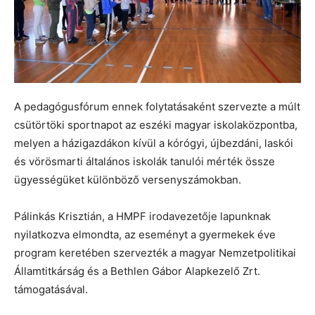
A pedagógusfórum ennek folytatásaként szervezte a múlt
csütörtöki sportnapot az eszéki magyar iskolaközpontba,
melyen a házigazdákon kívül a kórógyi, újbezdáni, laskói
és vörösmarti általános iskolák tanulói mérték össze
ügyességüket különböző versenyszámokban.
Pálinkás Krisztián, a HMPF irodavezetője lapunknak
nyilatkozva elmondta, az eseményt a gyermekek éve
program keretében szervezték a magyar Nemzetpolitikai
Államtitkárság és a Bethlen Gábor Alapkezelő Zrt.
támogatásával.