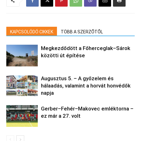
KAPCSOLÓDÓ CIKKEK
TÖBB A SZERZŐTŐL
Megkezdődött a Főherceglak–Sárok
közötti út építése
Augusztus 5. – A győzelem és
hálaadás, valamint a horvát honvédők
napja
Gerber–Fehér–Makovec emléktorna –
ez már a 27. volt