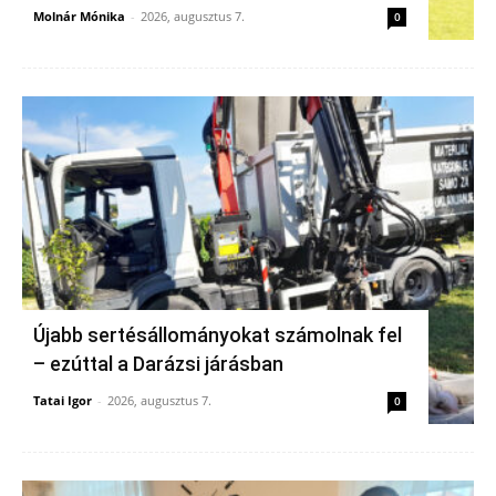
Molnár Mónika
-
2026, augusztus 7.
0
Újabb sertésállományokat számolnak fel
– ezúttal a Darázsi járásban
Tatai Igor
-
2026, augusztus 7.
0