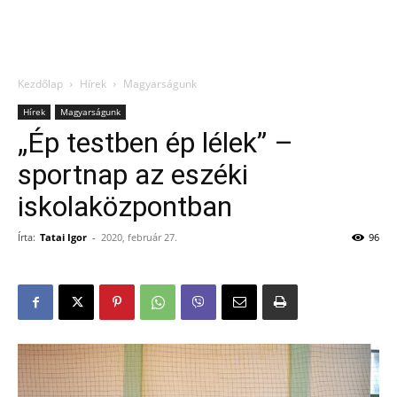
Kezdőlap
Hírek
Magyarságunk
Hírek
Magyarságunk
„Ép testben ép lélek” –
sportnap az eszéki
iskolaközpontban
Írta:
Tatai Igor
-
2020, február 27.
96