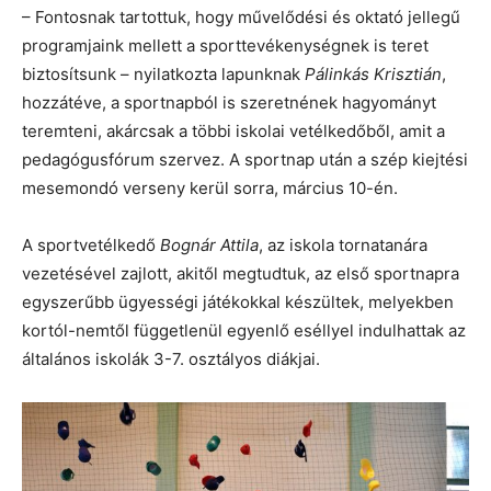
– Fontosnak tartottuk, hogy művelődési és oktató jellegű
programjaink mellett a sporttevékenységnek is teret
biztosítsunk – nyilatkozta lapunknak
Pálinkás Krisztián
,
hozzátéve, a sportnapból is szeretnének hagyományt
teremteni, akárcsak a többi iskolai vetélkedőből, amit a
pedagógusfórum szervez. A sportnap után a szép kiejtési
mesemondó verseny kerül sorra, március 10-én.
A sportvetélkedő
Bognár Attila
, az iskola tornatanára
vezetésével zajlott, akitől megtudtuk, az első sportnapra
egyszerűbb ügyességi játékokkal készültek, melyekben
kortól-nemtől függetlenül egyenlő eséllyel indulhattak az
általános iskolák 3-7. osztályos diákjai.