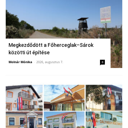
Megkezdődött a Főherceglak–Sárok
közötti út építése
Molnár Mónika
-
2026, augusztus 7.
0