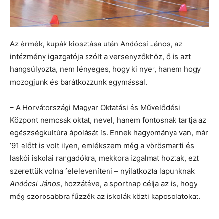
Az érmék, kupák kiosztása után Andócsi János, az
intézmény igazgatója szólt a versenyzőkhöz, ő is azt
hangsúlyozta, nem lényeges, hogy ki nyer, hanem hogy
mozogjunk és barátkozzunk egymással.
– A Horvátországi Magyar Oktatási és Művelődési
Központ nemcsak oktat, nevel, hanem fontosnak tartja az
egészségkultúra ápolását is. Ennek hagyománya van, már
’91 előtt is volt ilyen, emlékszem még a vörösmarti és
laskói iskolai rangadókra, mekkora izgalmat hoztak, ezt
szerettük volna feleleveníteni – nyilatkozta lapunknak
Andócsi János
, hozzátéve, a sportnap célja az is, hogy
még szorosabbra fűzzék az iskolák közti kapcsolatokat.