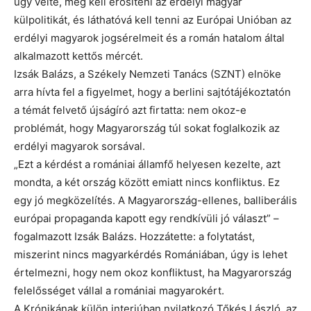
úgy vélte, meg kell erősíteni az erdélyi magyar
külpolitikát, és láthatóvá kell tenni az Európai Unióban az
erdélyi magyarok jogsérelmeit és a román hatalom által
alkalmazott kettős mércét.
Izsák Balázs, a Székely Nemzeti Tanács (SZNT) elnöke
arra hívta fel a figyelmet, hogy a berlini sajtótájékoztatón
a témát felvető újságíró azt firtatta: nem okoz-e
problémát, hogy Magyarország túl sokat foglalkozik az
erdélyi magyarok sorsával.
„Ezt a kérdést a romániai államfő helyesen kezelte, azt
mondta, a két ország között emiatt nincs konfliktus. Ez
egy jó megközelítés. A Magyarország-ellenes, balliberális
európai propaganda kapott egy rendkívüli jó választ” –
fogalmazott Izsák Balázs. Hozzátette: a folytatást,
miszerint nincs magyarkérdés Romániában, úgy is lehet
értelmezni, hogy nem okoz konfliktust, ha Magyarország
felelősséget vállal a romániai magyarokért.
A Krónikának külön interjúban nyilatkozó Tőkés László, az