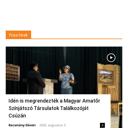
Friss hírek
Idén is megrendezték a Magyar Amatőr
Színjátszó Társulatok Találkozóját
Csúzán
Racsmány Dániel
-
2026, augusztus 3.
0