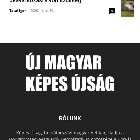
beavatkozásra volt szükség
Tatai Igor
-
2026, július 30.
0
RÓLUNK
Képes Újság, horvátországi magyar hetilap, kiadja a
Horvátországi Magyarok Demokratikus Közössége a Horvát