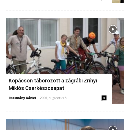
Kopácson táborozott a zágrábi Zrínyi
Miklós Cserkészcsapat
Racsmány Dániel
-
2026, augusztus 3.
0