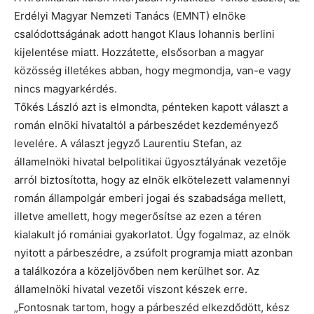
Erdélyi Magyar Nemzeti Tanács (EMNT) elnöke
csalódottságának adott hangot Klaus Iohannis berlini
kijelentése miatt. Hozzátette, elsősorban a magyar
közösség illetékes abban, hogy megmondja, van-e vagy
nincs magyarkérdés.
Tőkés László azt is elmondta, pénteken kapott választ a
román elnöki hivataltól a párbeszédet kezdeményező
levelére. A választ jegyző Laurentiu Stefan, az
államelnöki hivatal belpolitikai ügyosztályának vezetője
arról biztosította, hogy az elnök elkötelezett valamennyi
román állampolgár emberi jogai és szabadsága mellett,
illetve amellett, hogy megerősítse az ezen a téren
kialakult jó romániai gyakorlatot. Úgy fogalmaz, az elnök
nyitott a párbeszédre, a zsúfolt programja miatt azonban
a találkozóra a közeljövőben nem kerülhet sor. Az
államelnöki hivatal vezetői viszont készek erre.
„Fontosnak tartom, hogy a párbeszéd elkezdődött, kész