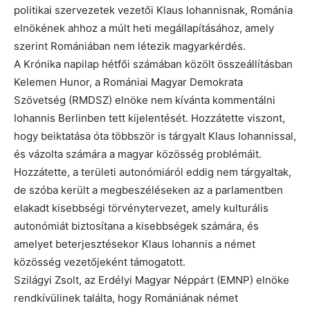
politikai szervezetek vezetői Klaus Iohannisnak, Románia
elnökének ahhoz a múlt heti megállapításához, amely
szerint Romániában nem létezik magyarkérdés.
A Krónika napilap hétfői számában közölt összeállításban
Kelemen Hunor, a Romániai Magyar Demokrata
Szövetség (RMDSZ) elnöke nem kívánta kommentálni
Iohannis Berlinben tett kijelentését. Hozzátette viszont,
hogy beiktatása óta többször is tárgyalt Klaus Iohannissal,
és vázolta számára a magyar közösség problémáit.
Hozzátette, a területi autonómiáról eddig nem tárgyaltak,
de szóba került a megbeszéléseken az a parlamentben
elakadt kisebbségi törvénytervezet, amely kulturális
autonómiát biztosítana a kisebbségek számára, és
amelyet beterjesztésekor Klaus Iohannis a német
közösség vezetőjeként támogatott.
Szilágyi Zsolt, az Erdélyi Magyar Néppárt (EMNP) elnöke
rendkívülinek találta, hogy Romániának német