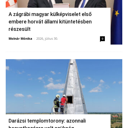
A zágrábi magyar külképviselet első
embere horvát állami kitüntetésben
részesült
Molnár Mónika
-
2026, július 30.
0
Darázsi templomtorony: azonnali