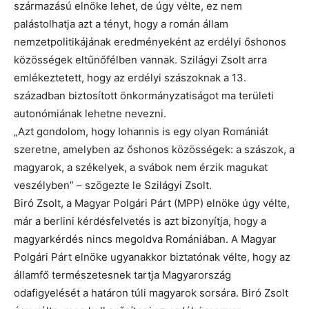
származású elnöke lehet, de úgy vélte, ez nem
palástolhatja azt a tényt, hogy a román állam
nemzetpolitikájának eredményeként az erdélyi őshonos
közösségek eltűnőfélben vannak. Szilágyi Zsolt arra
emlékeztetett, hogy az erdélyi szászoknak a 13.
században biztosított önkormányzatiságot ma területi
autonómiának lehetne nevezni.
„Azt gondolom, hogy Iohannis is egy olyan Romániát
szeretne, amelyben az őshonos közösségek: a szászok, a
magyarok, a székelyek, a svábok nem érzik magukat
veszélyben” – szögezte le Szilágyi Zsolt.
Biró Zsolt, a Magyar Polgári Párt (MPP) elnöke úgy vélte,
már a berlini kérdésfelvetés is azt bizonyítja, hogy a
magyarkérdés nincs megoldva Romániában. A Magyar
Polgári Párt elnöke ugyanakkor biztatónak vélte, hogy az
államfő természetesnek tartja Magyarország
odafigyelését a határon túli magyarok sorsára. Biró Zsolt