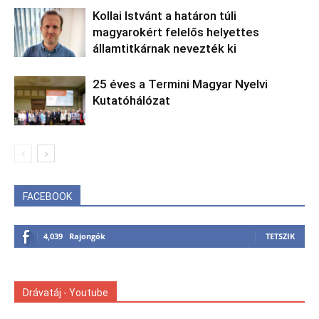
Kollai Istvánt a határon túli
magyarokért felelős helyettes
államtitkárnak nevezték ki
25 éves a Termini Magyar Nyelvi
Kutatóhálózat
FACEBOOK
4,039
Rajongók
TETSZIK
Drávatáj - Youtube