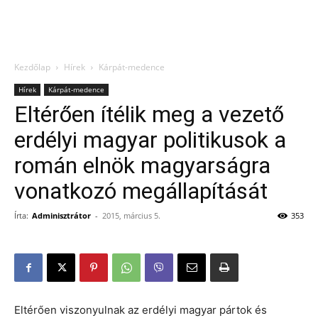
Kezdőlap
Hírek
Kárpát-medence
Hírek
Kárpát-medence
Eltérően ítélik meg a vezető
erdélyi magyar politikusok a
román elnök magyarságra
vonatkozó megállapítását
Írta:
Adminisztrátor
-
2015, március 5.
353
Eltérően viszonyulnak az erdélyi magyar pártok és