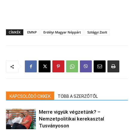
CÍMKÉK
EMNP
Erdélyi Magyar Néppárt
Szilágyi Zsolt
KAPCSOLÓDÓ CIKKEK
TÖBB A SZERZŐTŐL
Merre vigyük végzetünk? –
Nemzetpolitikai kerekasztal
Tusványoson