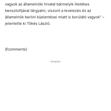
vagyok az államelnöki hivatal bármelyik illetékes
beosztottjával tárgyalni, viszont a levelezés és az
államelnök berlini kijelentései miatt is borúlátó vagyok” –
jelentette ki Tőkés László.
{fcomments}
Hirdetés