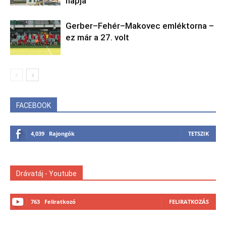
napja
Gerber–Fehér–Makovec emléktorna –
ez már a 27. volt
FACEBOOK
4,039
Rajongók
TETSZIK
Drávatáj - Youtube
763
Feliratkozó
FELIRATKOZÁS