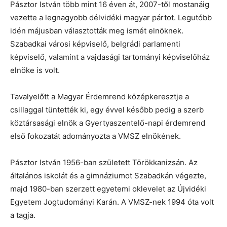
Pásztor István több mint 16 éven át, 2007-től mostanáig
vezette a legnagyobb délvidéki magyar pártot. Legutóbb
idén májusban választották meg ismét elnöknek.
Szabadkai városi képviselő, belgrádi parlamenti
képviselő, valamint a vajdasági tartományi képviselőház
elnöke is volt.
Tavalyelőtt a Magyar Érdemrend középkeresztje a
csillaggal tüntették ki, egy évvel később pedig a szerb
köztársasági elnök a Gyertyaszentelő-napi érdemrend
első fokozatát adományozta a VMSZ elnökének.
Pásztor István 1956-ban született Törökkanizsán. Az
általános iskolát és a gimnáziumot Szabadkán végezte,
majd 1980-ban szerzett egyetemi oklevelet az Újvidéki
Egyetem Jogtudományi Karán. A VMSZ-nek 1994 óta volt
a tagja.