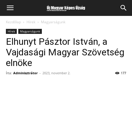
Kezdőlap
Hírek
Magyarságunk
Hírek
Magyarságunk
Elhunyt Pásztor István, a
Vajdasági Magyar Szövetség
elnöke
Írta:
Adminisztrátor
-
2023, november 2.
177