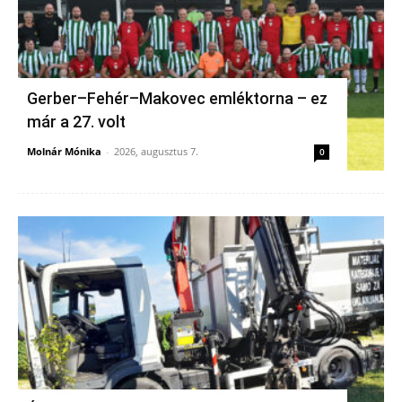
Gerber–Fehér–Makovec emléktorna – ez
már a 27. volt
Molnár Mónika
-
2026, augusztus 7.
0