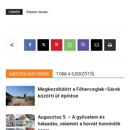
CÍMKÉK
Pásztor István
KAPCSOLÓDÓ CIKKEK
TÖBB A SZERZŐTŐL
Megkezdődött a Főherceglak–Sárok
közötti út építése
Augusztus 5. – A győzelem és
hálaadás, valamint a horvát honvédők