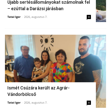
Újabb sertésállományokat számolnak fel
– ezúttal a Darázsi járásban
Tatai Igor
-
2026, augusztus 7.
0
Ismét Csúzára került az Agrár-
Vándorbölcső
Tatai Igor
-
2026, augusztus 7.
0