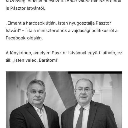
Közösségi oldalán búcsúzott
Orbán Viktor
miniszterelnök
is Pásztor Istvántól.
„Elment a harcosok útján. Isten nyugosztalja Pásztor
Istvánt” – írta a miniszterelnök a vajdasági politikusról a
Facebook-oldalán.
A fényképen, amelyen Pásztor Istvánnal együtt látható, ez
áll: „Isten veled, Barátom!”