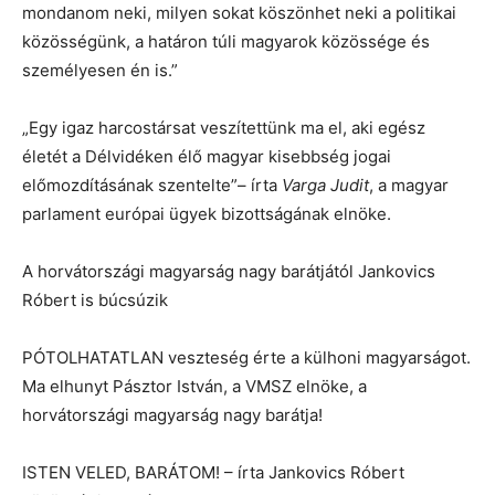
mondanom neki, milyen sokat köszönhet neki a politikai
közösségünk, a határon túli magyarok közössége és
személyesen én is.”
„Egy igaz harcostársat veszítettünk ma el, aki egész
életét a Délvidéken élő magyar kisebbség jogai
előmozdításának szentelte”– írta
Varga Judit
, a magyar
parlament európai ügyek bizottságának elnöke.
A horvátországi magyarság nagy barátjától Jankovics
Róbert is búcsúzik
PÓTOLHATATLAN veszteség érte a külhoni magyarságot.
Ma elhunyt Pásztor István, a VMSZ elnöke, a
horvátországi magyarság nagy barátja!
ISTEN VELED, BARÁTOM! – írta Jankovics Róbert