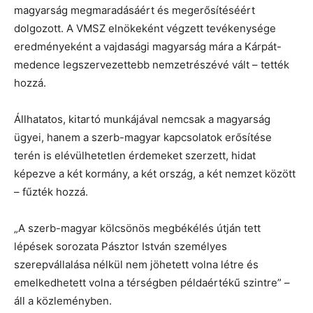
magyarság megmaradásáért és megerősítéséért
dolgozott. A VMSZ elnökeként végzett tevékenysége
eredményeként a vajdasági magyarság mára a Kárpát-
medence legszervezettebb nemzetrészévé vált – tették
hozzá.
Állhatatos, kitartó munkájával nemcsak a magyarság
ügyei, hanem a szerb-magyar kapcsolatok erősítése
terén is elévülhetetlen érdemeket szerzett, hidat
képezve a két kormány, a két ország, a két nemzet között
– fűzték hozzá.
„A szerb-magyar kölcsönös megbékélés útján tett
lépések sorozata Pásztor István személyes
szerepvállalása nélkül nem jöhetett volna létre és
emelkedhetett volna a térségben példaértékű szintre” –
áll a közleményben.