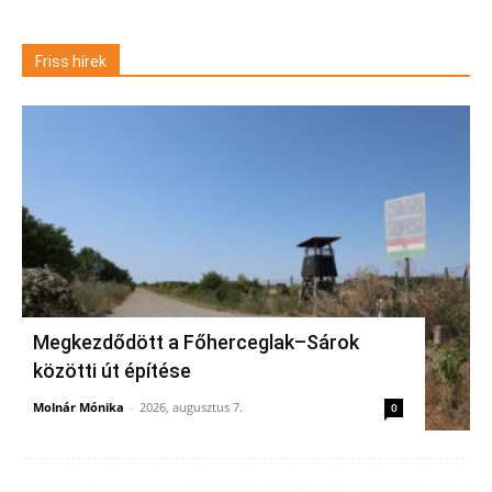
Friss hírek
Megkezdődött a Főherceglak–Sárok
közötti út építése
Molnár Mónika
-
2026, augusztus 7.
0