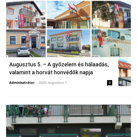
Augusztus 5. – A győzelem és hálaadás,
valamint a horvát honvédők napja
Adminisztrátor
-
2026, augusztus 7.
0