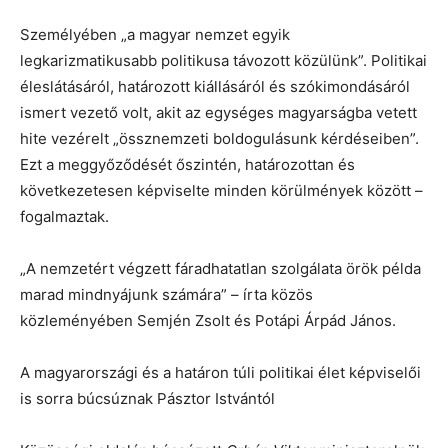
Személyében „a magyar nemzet egyik
legkarizmatikusabb politikusa távozott közülünk”. Politikai
éleslátásáról, határozott kiállásáról és szókimondásáról
ismert vezető volt, akit az egységes magyarságba vetett
hite vezérelt „össznemzeti boldogulásunk kérdéseiben”.
Ezt a meggyőződését őszintén, határozottan és
következetesen képviselte minden körülmények között –
fogalmaztak.
„A nemzetért végzett fáradhatatlan szolgálata örök példa
marad mindnyájunk számára” – írta közös
közleményében Semjén Zsolt és Potápi Árpád János.
A magyarországi és a határon túli politikai élet képviselői
is sorra búcsúznak Pásztor Istvántól