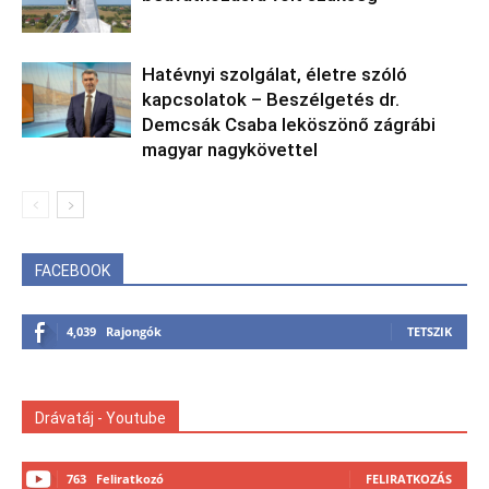
Hatévnyi szolgálat, életre szóló
kapcsolatok – Beszélgetés dr.
Demcsák Csaba leköszönő zágrábi
magyar nagykövettel
FACEBOOK
4,039
Rajongók
TETSZIK
Drávatáj - Youtube
763
Feliratkozó
FELIRATKOZÁS