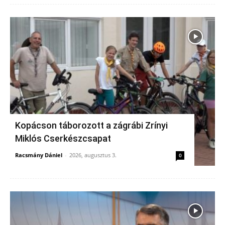
Kopácson táborozott a zágrábi Zrínyi
Miklós Cserkészcsapat
Racsmány Dániel
-
2026, augusztus 3.
0