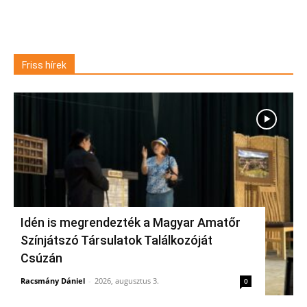
Friss hírek
Idén is megrendezték a Magyar Amatőr
Színjátszó Társulatok Találkozóját
Csúzán
Racsmány Dániel
-
2026, augusztus 3.
0