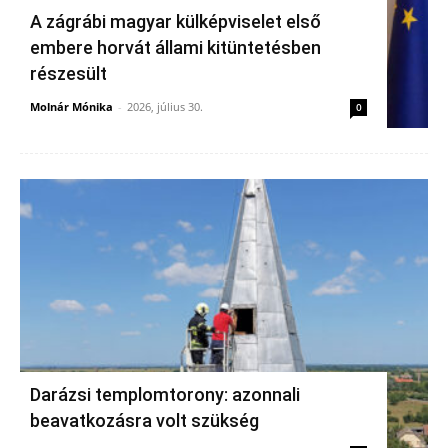
A zágrábi magyar külképviselet első
embere horvát állami kitüntetésben
részesült
Molnár Mónika
-
2026, július 30.
0
Darázsi templomtorony: azonnali
beavatkozásra volt szükség