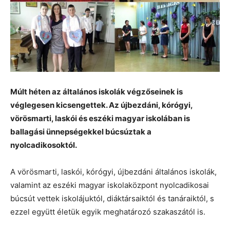
Múlt héten az általános iskolák végzőseinek is
véglegesen kicsengettek. Az újbezdáni, kórógyi,
vörösmarti, laskói és eszéki magyar iskolában is
ballagási ünnepségekkel búcsúztak a
nyolcadikosoktól.
A vörösmarti, laskói, kórógyi, újbezdáni általános iskolák,
valamint az eszéki magyar iskolaközpont nyolcadikosai
búcsút vettek iskolájuktól, diáktársaiktól és tanáraiktól, s
ezzel együtt életük egyik meghatározó szakaszától is.