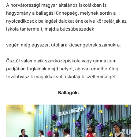
A horvátországi magyar általános iskolákban is
hagyomány a ballagási ünnepség, melynek során a
nyolcadikosok ballagási dalokat énekelve körbejárják az
iskola tantermeit, majd a búcsúbeszédek
végén még egyszer, utoljára kicsengetnek számukra.
Ősztől valamelyik szakközépiskola vagy gimnázium
padjában foglalnak majd helyet, ahova remélhetőleg
továbbviszik magukkal volt iskolájuk szellemiségét.
Ballagók: