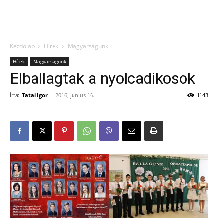
Kezdőlap
Hírek
Magyarságunk
Hírek
Magyarságunk
Elballagtak a nyolcadikosok
Írta:
Tatai Igor
-
2016, június 16.
1143