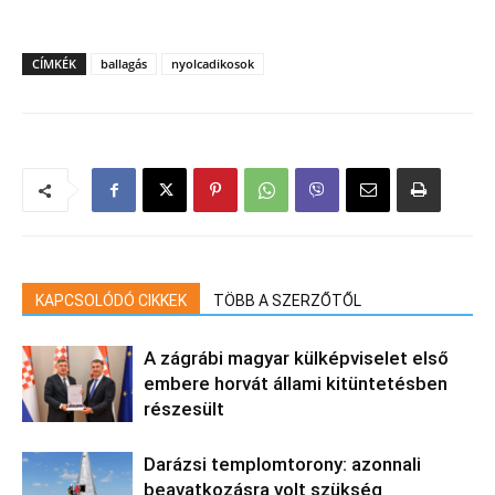
CÍMKÉK
ballagás
nyolcadikosok
KAPCSOLÓDÓ CIKKEK
TÖBB A SZERZŐTŐL
A zágrábi magyar külképviselet első
embere horvát állami kitüntetésben
részesült
Darázsi templomtorony: azonnali
beavatkozásra volt szükség