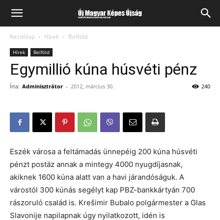
Kezdőlap
Hírek
Belföld
Hírek
Belföld
Egymillió kúna húsvéti pénz
Írta:
Adminisztrátor
-
2012, március 30.
240
Eszék városa a feltámadás ünnepéig 200 kúna húsvéti
pénzt postáz annak a mintegy 4000 nyugdíjasnak,
akiknek 1600 kúna alatt van a havi járandóságuk. A
várostól 300 kúnás segélyt kap PBZ-bankkártyán 700
rászoruló család is. Krešimir Bubalo polgármester a Glas
Slavonije napilapnak úgy nyilatkozott, idén is