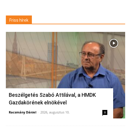
Friss hírek
Beszélgetés Szabó Attilával, a HMDK
Gazdakörének elnökével
Racsmány Dániel
-
2026, augusztus 10.
0