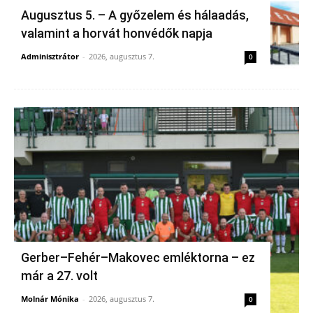
Augusztus 5. – A győzelem és hálaadás,
valamint a horvát honvédők napja
Adminisztrátor
-
2026, augusztus 7.
0
Gerber–Fehér–Makovec emléktorna – ez
már a 27. volt
Molnár Mónika
-
2026, augusztus 7.
0