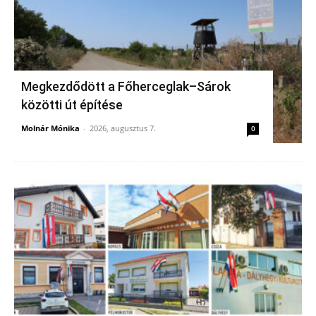
Megkezdődött a Főherceglak–Sárok
közötti út építése
Molnár Mónika
-
2026, augusztus 7.
0