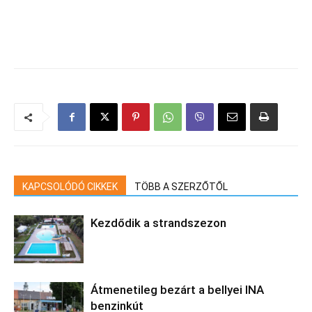
KAPCSOLÓDÓ CIKKEK
TÖBB A SZERZŐTŐL
Kezdődik a strandszezon
Átmenetileg bezárt a bellyei INA
benzinkút