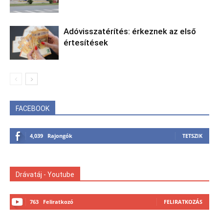
Adóvisszatérítés: érkeznek az első
értesítések
FACEBOOK
4,039
Rajongók
TETSZIK
Drávatáj - Youtube
763
Feliratkozó
FELIRATKOZÁS