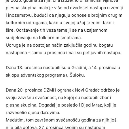
je 2025. godina za njih bila izuzetno dinamična. Njihova
plesna skupina imala je više od dvadeset nastupa u zemlji
i inozemstvu, budući da njeguju odnose s brojnim drugim
kulturnim udrugama, kako u svojoj užoj sredini, tako i
šire. Održavanje tih veza temelji se na uzajamnom
sudjelovanju na folklornim smotrama.
Udruga je na dostojan način zaključila godinu bogatu
nastupima – samo u prosincu imali su pet javnih nastupa.
Dana 13. prosinca nastupili su u Gradini, a 14. prosinca u
sklopu adventskog programa u Šuloku.
Dana 20. prosinca DZMH ogranak Novi Gradac održao je
svoju završnu svečanost, na kojoj su nastupili zbor i
plesna skupina. Događaj je posjetio i Djed Mraz, koji je
razveselio djecu darovima.
Međutim, tom završnom svečanošću godina za njih još
nije bila gotova: 27. prosinca svojim su nastupom