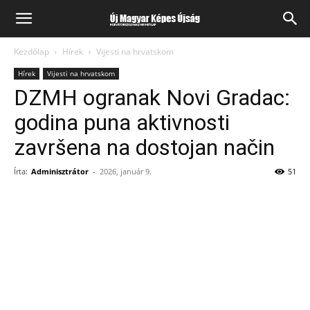
Kezdőlap
Hírek
Vijesti na hrvatskom
Hírek
Vijesti na hrvatskom
DZMH ogranak Novi Gradac:
godina puna aktivnosti
završena na dostojan način
Írta:
Adminisztrátor
-
2026, január 9.
51