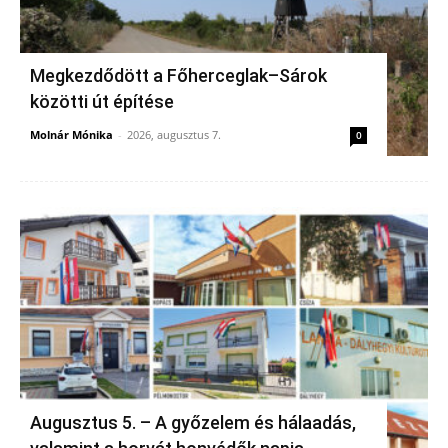
Megkezdődött a Főherceglak–Sárok
közötti út építése
Molnár Mónika
-
2026, augusztus 7.
0
Augusztus 5. – A győzelem és hálaadás,