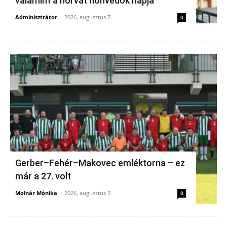
valamint a horvát honvédők napja
Adminisztrátor
-
2026, augusztus 7.
0
Gerber–Fehér–Makovec emléktorna – ez
már a 27. volt
Molnár Mónika
-
2026, augusztus 7.
0