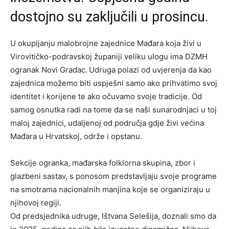
dostojno su zaključili u prosincu.
U okupljanju malobrojne zajednice Mađara koja živi u
Virovitičko-podravskoj županiji veliku ulogu ima DZMH
ogranak Novi Gradac.
Udruga polazi od uvjerenja da kao
zajednica možemo biti uspješni samo ako prihvatimo svoj
identitet i korijene te ako očuvamo svoje tradicije. Od
samog osnutka radi na tome da se naši sunarodnjaci u toj
maloj zajednici, udaljenoj od područja gdje živi većina
Mađara u Hrvatskoj, održe i opstanu.
Sekcije ogranka, mađarska folklorna skupina, zbor i
glazbeni sastav, s ponosom predstavljaju svoje programe
na smotrama nacionalnih manjina koje se organiziraju u
njihovoj regiji.
Od predsjednika udruge, Ištvana Selešija, doznali smo da