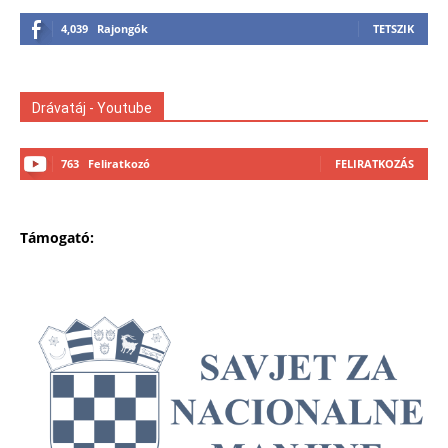
4,039
Rajongók
TETSZIK
Drávatáj - Youtube
763
Feliratkozó
FELIRATKOZÁS
Támogató: