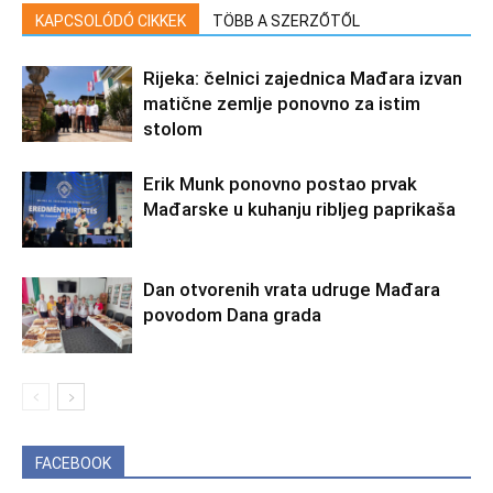
KAPCSOLÓDÓ CIKKEK
TÖBB A SZERZŐTŐL
Rijeka: čelnici zajednica Mađara izvan
matične zemlje ponovno za istim
stolom
Erik Munk ponovno postao prvak
Mađarske u kuhanju ribljeg paprikaša
Dan otvorenih vrata udruge Mađara
povodom Dana grada
FACEBOOK