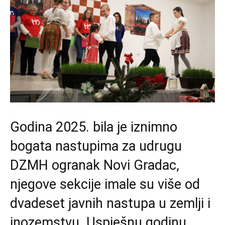
Godina 2025. bila je iznimno
bogata nastupima za udrugu
DZMH ogranak Novi Gradac,
njegove sekcije imale su više od
dvadeset javnih nastupa u zemlji i
inozemstvu. Uspješnu godinu