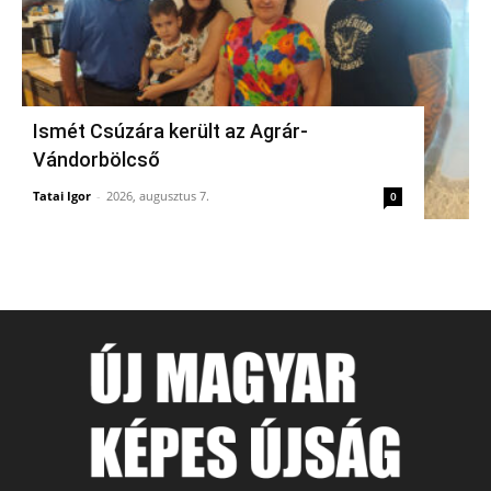
Ismét Csúzára került az Agrár-
Vándorbölcső
Tatai Igor
-
2026, augusztus 7.
0