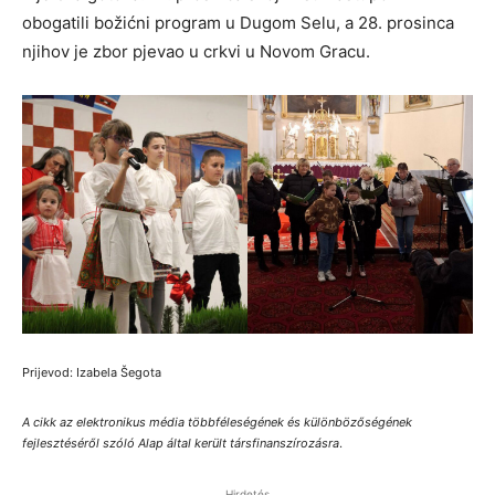
obogatili božićni program u Dugom Selu, a 28. prosinca
njihov je zbor pjevao u crkvi u Novom Gracu.
Prijevod: Izabela Šegota
A cikk az elektronikus média többféleségének és különbözőségének
fejlesztéséről szóló Alap által került társfinanszírozásra
.
Hirdetés