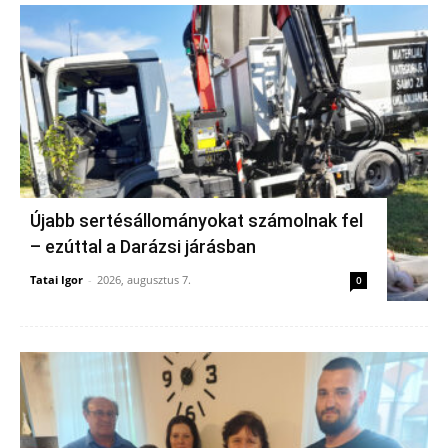
Újabb sertésállományokat számolnak fel
– ezúttal a Darázsi járásban
Tatai Igor
-
2026, augusztus 7.
0