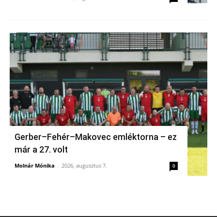
Gerber–Fehér–Makovec emléktorna – ez
már a 27. volt
Molnár Mónika
-
2026, augusztus 7.
0