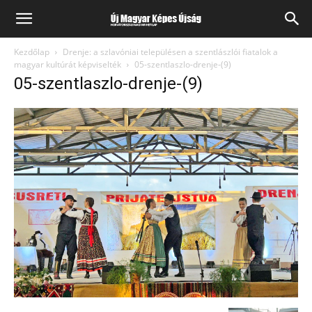
Kezdőlap
Drenje: a szlavóniai településen a szentlászlói fiatalok a
magyar kultúrát képviselték
05-szentlaszlo-drenje-(9)
05-szentlaszlo-drenje-(9)