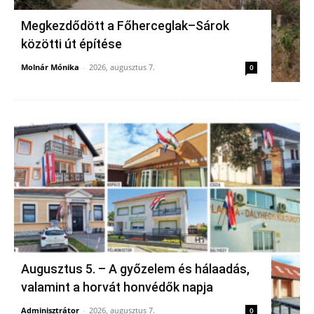
Megkezdődött a Főherceglak–Sárok
közötti út építése
Molnár Mónika
-
2026, augusztus 7.
0
Augusztus 5. – A győzelem és hálaadás,
valamint a horvát honvédők napja
Adminisztrátor
-
2026, augusztus 7.
0