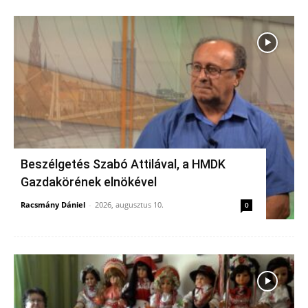
Beszélgetés Szabó Attilával, a HMDK
Gazdakörének elnökével
Racsmány Dániel
-
2026, augusztus 10.
0