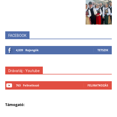
FACEBOOK
4,039
Rajongók
TETSZIK
Drávatáj - Youtube
763
Feliratkozó
FELIRATKOZÁS
Támogató: