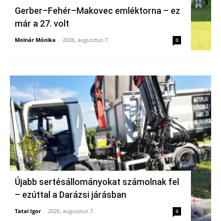
Gerber–Fehér–Makovec emléktorna – ez
már a 27. volt
Molnár Mónika
-
2026, augusztus 7.
0
Újabb sertésállományokat számolnak fel
– ezúttal a Darázsi járásban
Tatai Igor
-
2026, augusztus 7.
0