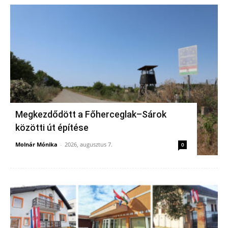
Megkezdődött a Főherceglak–Sárok
közötti út építése
Molnár Mónika
-
2026, augusztus 7.
0