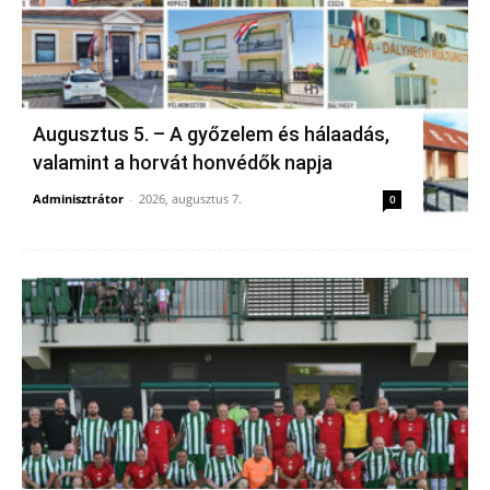
Augusztus 5. – A győzelem és hálaadás,
valamint a horvát honvédők napja
Adminisztrátor
-
2026, augusztus 7.
0