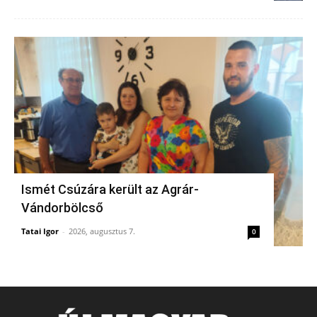
Ismét Csúzára került az Agrár-
Vándorbölcső
Tatai Igor
-
2026, augusztus 7.
0