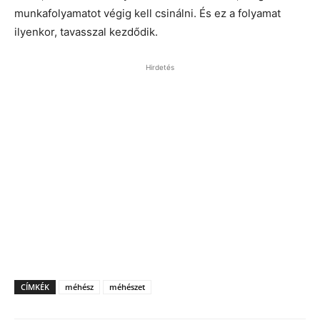
munkafolyamatot végig kell csinálni. És ez a folyamat
ilyenkor, tavasszal kezdődik.
Hirdetés
CÍMKÉK
méhész
méhészet