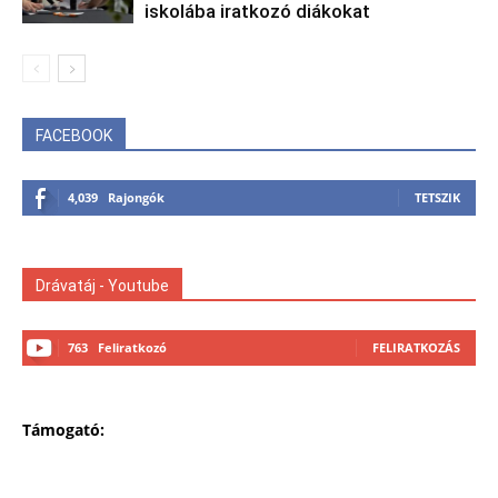
iskolába iratkozó diákokat
FACEBOOK
4,039
Rajongók
TETSZIK
Drávatáj - Youtube
763
Feliratkozó
FELIRATKOZÁS
Támogató: