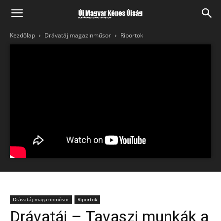
Kezdőlap
Drávatáj magazinműsor
Riportok
Drávatáj magazinműsor
Riportok
Drávatáj – Tavaszi munkák a