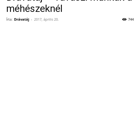
méhészeknél
Írta:
Drávatáj
-
2017, április 20.
744