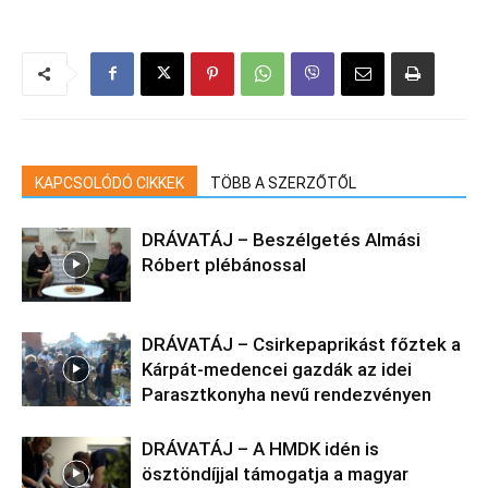
KAPCSOLÓDÓ CIKKEK
TÖBB A SZERZŐTŐL
DRÁVATÁJ – Beszélgetés Almási
Róbert plébánossal
DRÁVATÁJ – Csirkepaprikást főztek a
Kárpát-medencei gazdák az idei
Parasztkonyha nevű rendezvényen
DRÁVATÁJ – A HMDK idén is
ösztöndíjjal támogatja a magyar