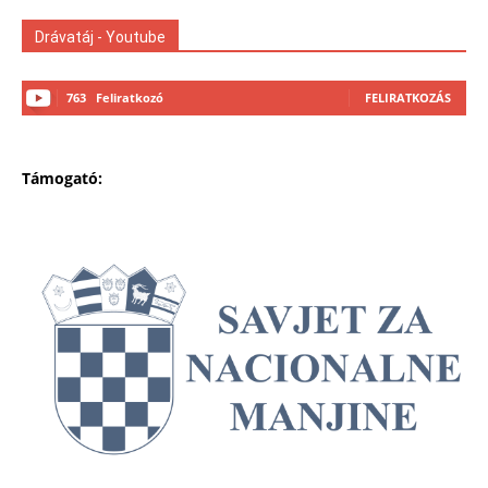
Drávatáj - Youtube
763
Feliratkozó
FELIRATKOZÁS
Támogató: