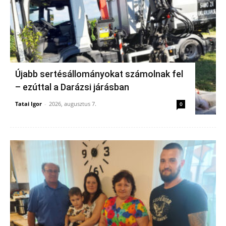
Újabb sertésállományokat számolnak fel
– ezúttal a Darázsi járásban
Tatai Igor
-
2026, augusztus 7.
0