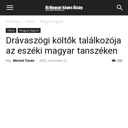
Kezdőlap
Hírek
Magyarságunk
Hírek
Magyarságunk
Drávaszögi költők találkozója
az eszéki magyar tanszéken
Írta:
Micheli Tünde
-
2025, november 21.
232