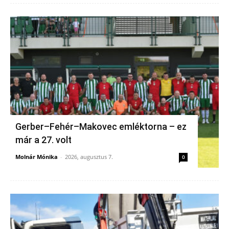
Gerber–Fehér–Makovec emléktorna – ez
már a 27. volt
Molnár Mónika
-
2026, augusztus 7.
0