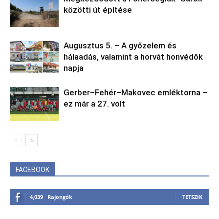
közötti út építése
Augusztus 5. – A győzelem és
hálaadás, valamint a horvát honvédők
napja
Gerber–Fehér–Makovec emléktorna –
ez már a 27. volt
FACEBOOK
4,039
Rajongók
TETSZIK