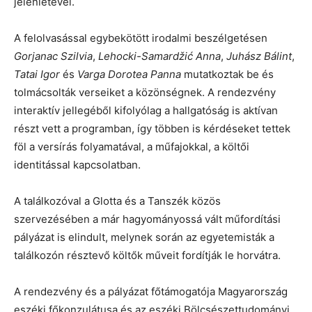
jelenlétével.
A felolvasással egybekötött irodalmi beszélgetésen
Gorjanac Szilvia
,
Lehocki-Samardžić Anna
,
Juhász Bálint
,
Tatai Igor
és
Varga Dorotea Panna
mutatkoztak be és
tolmácsolták verseiket a közönségnek. A rendezvény
interaktív jellegéből kifolyólag a hallgatóság is aktívan
részt vett a programban, így többen is kérdéseket tettek
föl a versírás folyamatával, a műfajokkal, a költői
identitással kapcsolatban.
A találkozóval a Glotta és a Tanszék közös
szervezésében a már hagyományossá vált műfordítási
pályázat is elindult, melynek során az egyetemisták a
találkozón résztevő költők műveit fordítják le horvátra.
A rendezvény és a pályázat főtámogatója Magyarország
eszéki főkonzulátusa és az eszéki Bölcsészettudományi