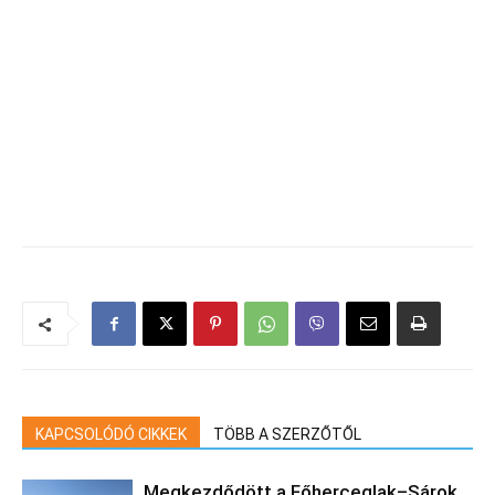
KAPCSOLÓDÓ CIKKEK
TÖBB A SZERZŐTŐL
Megkezdődött a Főherceglak–Sárok