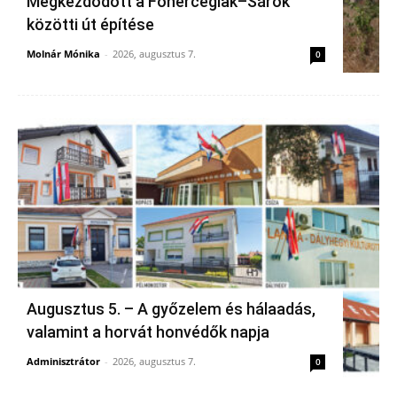
Megkezdődött a Főherceglak–Sárok
közötti út építése
Molnár Mónika
-
2026, augusztus 7.
0
Augusztus 5. – A győzelem és hálaadás,
valamint a horvát honvédők napja
Adminisztrátor
-
2026, augusztus 7.
0