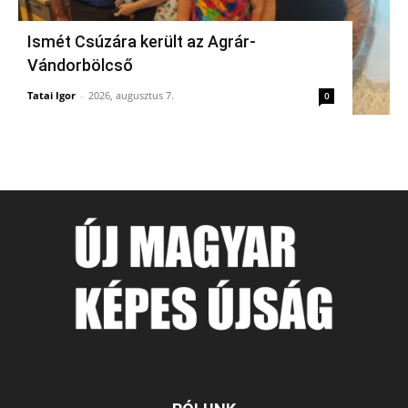
Ismét Csúzára került az Agrár-
Vándorbölcső
Tatai Igor
-
2026, augusztus 7.
0