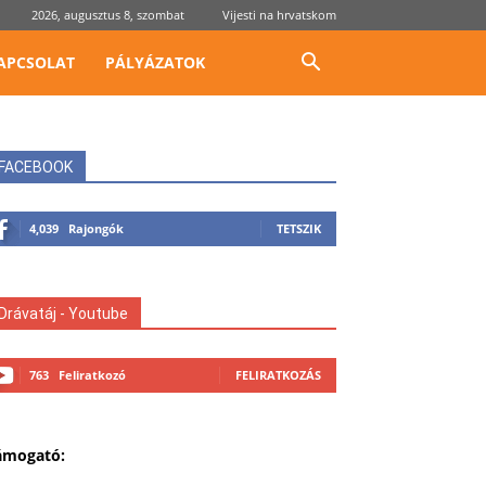
2026, augusztus 8, szombat
Vijesti na hrvatskom
APCSOLAT
PÁLYÁZATOK
FACEBOOK
4,039
Rajongók
TETSZIK
Drávatáj - Youtube
763
Feliratkozó
FELIRATKOZÁS
ámogató: