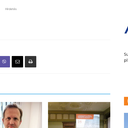
Hirdetés
Su
pl