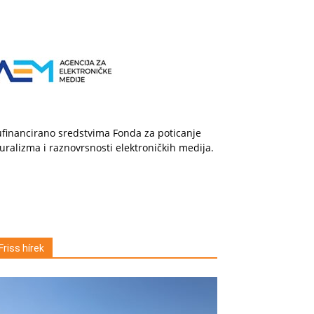
financirano sredstvima Fonda za poticanje
uralizma i raznovrsnosti elektroničkih medija.
Friss hírek