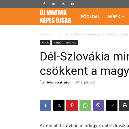
Képes
FŐOLDAL
HÍREK
Újság
Kezdőlap
Hírek
Kárpát-medence
Dél-Szlovákia
Hírek
Kárpát-medence
Dél-Szlovákia mi
csökkent a magy
Írta:
Adminisztrátor
-
2012, július 3.
Az elmúlt tíz évben mindegyik dél-szlováki