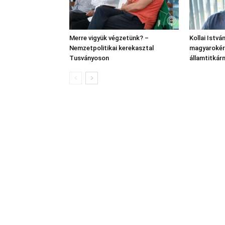
Merre vigyük végzetünk? –
Kollai Istvá
Nemzetpolitikai kerekasztal
magyarokért
Tusványoson
államtitkár