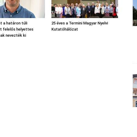
nt a határon túli
25 éves a Termini Magyar Nyelvi
 felelős helyettes
Kutatóhálózat
nak nevezték ki