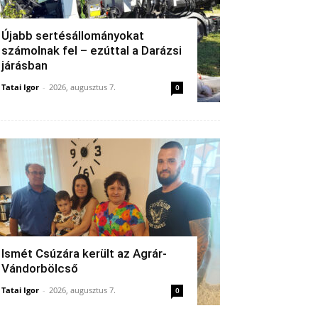
Újabb sertésállományokat
számolnak fel – ezúttal a Darázsi
járásban
Tatai Igor
-
2026, augusztus 7.
0
Ismét Csúzára került az Agrár-
Vándorbölcső
Tatai Igor
-
2026, augusztus 7.
0