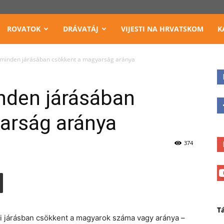
ROVATOK
DRÁVATÁJ
VIJESTI NA HRVATSKOM
K
 minden járásában csökkent a magyarság aránya
nden járásában
arság aránya
374
T
ai járásban csökkent a magyarok száma vagy aránya –