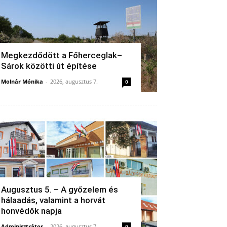
Megkezdődött a Főherceglak–
Sárok közötti út építése
Molnár Mónika
-
2026, augusztus 7.
0
Augusztus 5. – A győzelem és
hálaadás, valamint a horvát
honvédők napja
Adminisztrátor
-
2026, augusztus 7.
0