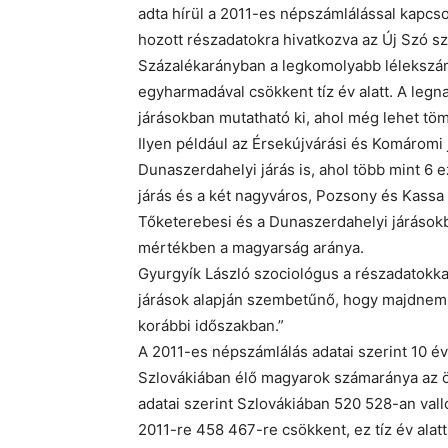
adta hírül a 2011-es népszámlálással kapcsol
hozott részadatokra hivatkozva az Új Szó s
Százalékarányban a legkomolyabb lélekszá
egyharmadával csökkent tíz év alatt. A le
járásokban mutatható ki, ahol még lehet tö
Ilyen például az Érsekújvárási és Komáromi 
Dunaszerdahelyi járás is, ahol több mint 6 e
járás és a két nagyváros, Pozsony és Kassa 
Tőketerebesi és a Dunaszerdahelyi járások
mértékben a magyarság aránya.
Gyurgyík László szociológus a részadatokkal
járások alapján szembetűnő, hogy majdnem
korábbi időszakban.”
A 2011-es népszámlálás adatai szerint 10 év 
Szlovákiában élő magyarok számaránya az 
adatai szerint Szlovákiában 520 528-an va
2011-re 458 467-re csökkent, ez tíz év alat