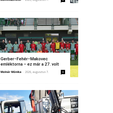
Gerber–Fehér–Makovec
emléktorna – ez már a 27. volt
Molnár Mónika
-
2026, augusztus 7.
0