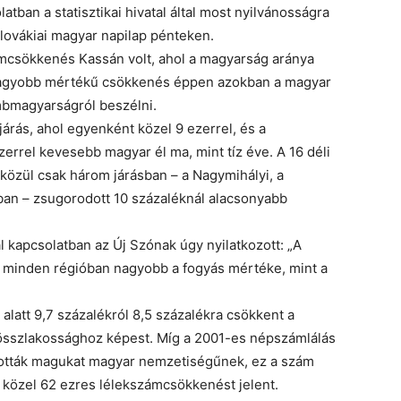
atban a statisztikai hivatal által most nyilvánosságra
zlovákiai magyar napilap pénteken.
mcsökkenés Kassán volt, ahol a magyarság aránya
gnagyobb mértékű csökkenés éppen azokban a magyar
mbmagyarságról beszélni.
járás, ahol egyenként közel 9 ezerrel, és a
zerrel kevesebb magyar él ma, mint tíz éve. A 16 déli
közül csak három járásban – a Nagymihályi, a
ban – zsugorodott 10 százaléknál alacsonyabb
 kapcsolatban az Új Szónak úgy nyilatkozott: „A
 minden régióban nagyobb a fogyás mértéke, mint a
alatt 9,7 százalékról 8,5 százalékra csökkent a
összlakossághoz képest. Míg a 2001-es népszámlálás
llották magukat magyar nemzetiségűnek, ez a szám
t közel 62 ezres lélekszámcsökkenést jelent.