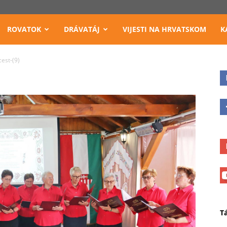
ROVATOK
DRÁVATÁJ
VIJESTI NA HRVATSKOM
K
est-(9)
T