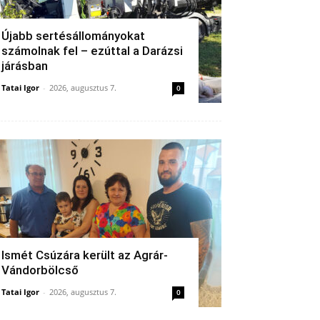
Újabb sertésállományokat
számolnak fel – ezúttal a Darázsi
járásban
Tatai Igor
-
2026, augusztus 7.
0
Ismét Csúzára került az Agrár-
Vándorbölcső
Tatai Igor
-
2026, augusztus 7.
0