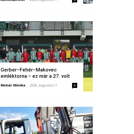
Gerber–Fehér–Makovec
emléktorna – ez már a 27. volt
Molnár Mónika
-
2026, augusztus 7.
0