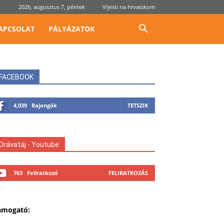
2026, augusztus 7, péntek
Vijesti na hrvatskom
APCSOLAT
PÁLYÁZATOK
FACEBOOK
4,039
Rajongók
TETSZIK
Drávatáj - Youtube
763
Feliratkozó
FELIRATKOZÁS
ámogató: