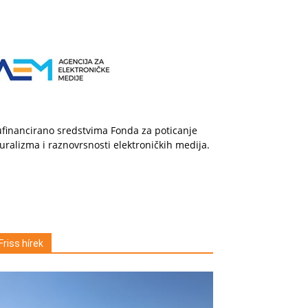
financirano sredstvima Fonda za poticanje
uralizma i raznovrsnosti elektroničkih medija.
Friss hírek