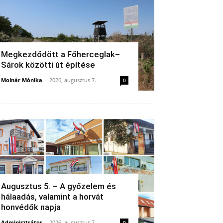
Megkezdődött a Főherceglak–
Sárok közötti út építése
Molnár Mónika
-
2026, augusztus 7.
0
Augusztus 5. – A győzelem és
hálaadás, valamint a horvát
honvédők napja
Adminisztrátor
-
2026, augusztus 7.
0