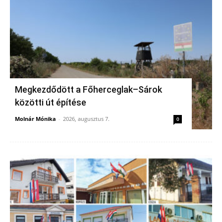
Megkezdődött a Főherceglak–Sárok
közötti út építése
Molnár Mónika
-
2026, augusztus 7.
0