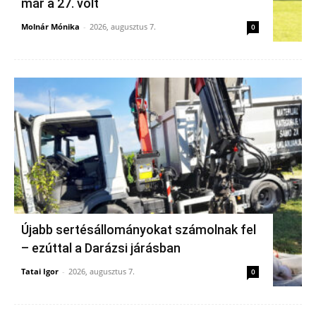
már a 27. volt
Molnár Mónika
-
2026, augusztus 7.
0
Újabb sertésállományokat számolnak fel
– ezúttal a Darázsi járásban
Tatai Igor
-
2026, augusztus 7.
0