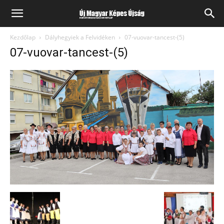
Kezdőlap
Dályhegyiek a Felvidéken
07-vuovar-tancest-(5)
07-vuovar-tancest-(5)