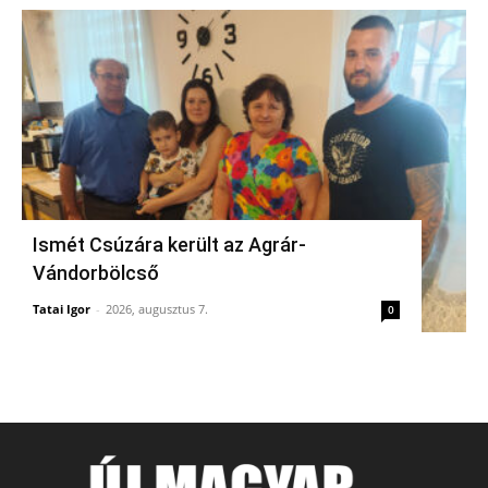
Ismét Csúzára került az Agrár-
Vándorbölcső
Tatai Igor
-
2026, augusztus 7.
0