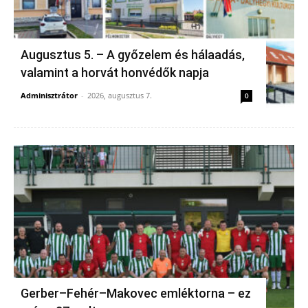
Augusztus 5. – A győzelem és hálaadás,
valamint a horvát honvédők napja
Adminisztrátor
-
2026, augusztus 7.
0
Gerber–Fehér–Makovec emléktorna – ez