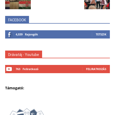
FACEBOOK
4,039
Rajongók
TETSZIK
Drávatáj - Youtube
763
Feliratkozó
FELIRATKOZÁS
Támogató: