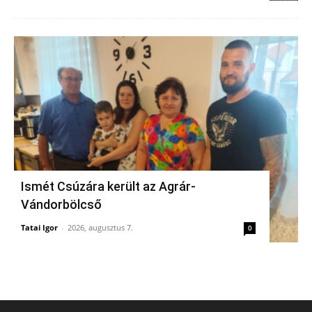
Ismét Csúzára került az Agrár-
Vándorbölcső
Tatai Igor
-
2026, augusztus 7.
0