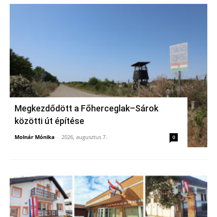
Megkezdődött a Főherceglak–Sárok
közötti út építése
Molnár Mónika
-
2026, augusztus 7.
0