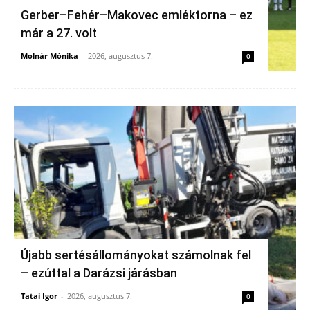
Gerber–Fehér–Makovec emléktorna – ez
már a 27. volt
Molnár Mónika
-
2026, augusztus 7.
0
Újabb sertésállományokat számolnak fel
– ezúttal a Darázsi járásban
Tatai Igor
-
2026, augusztus 7.
0