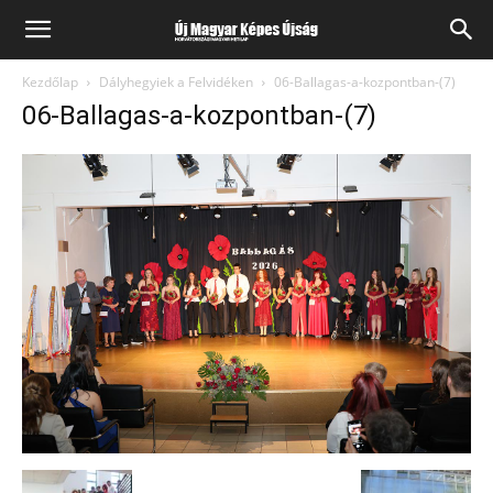
Kezdőlap
Dályhegyiek a Felvidéken
06-Ballagas-a-kozpontban-(7)
06-Ballagas-a-kozpontban-(7)