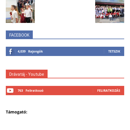
FACEBOOK
4,039
Rajongók
TETSZIK
Drávatáj - Youtube
763
Feliratkozó
FELIRATKOZÁS
Támogató: