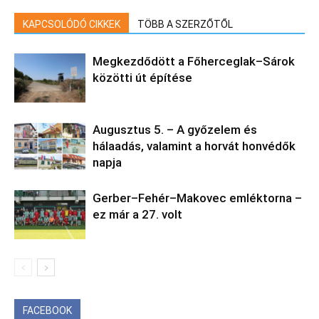
KAPCSOLÓDÓ CIKKEK
TÖBB A SZERZŐTŐL
Megkezdődött a Főherceglak–Sárok
közötti út építése
Augusztus 5. – A győzelem és
hálaadás, valamint a horvát honvédők
napja
Gerber–Fehér–Makovec emléktorna –
ez már a 27. volt
FACEBOOK