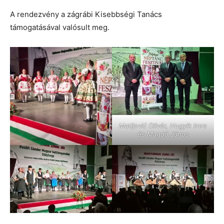
A rendezvény a zágrábi Kisebbségi Tanács
támogatásával valósult meg.
Matijević Olivér, Hugyik Imre
és Magdó János