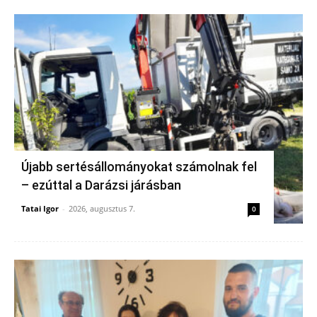
Újabb sertésállományokat számolnak fel
– ezúttal a Darázsi járásban
Tatai Igor
-
2026, augusztus 7.
0