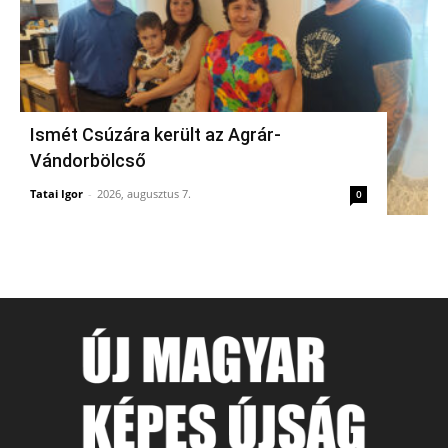
Ismét Csúzára került az Agrár-
Vándorbölcső
Tatai Igor
-
2026, augusztus 7.
0