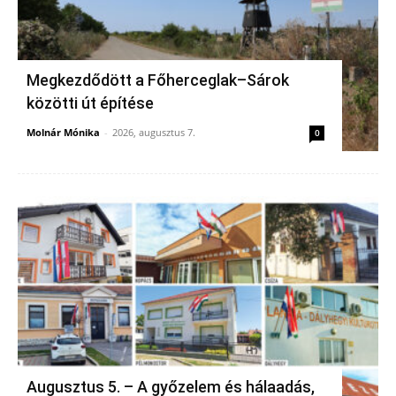
Megkezdődött a Főherceglak–Sárok
közötti út építése
Molnár Mónika
-
2026, augusztus 7.
0
Augusztus 5. – A győzelem és hálaadás,