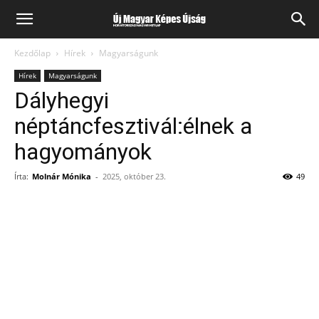
Kezdőlap
Hírek
Magyarságunk
Hírek
Magyarságunk
Dályhegyi
néptáncfesztivál:élnek a
hagyományok
Írta:
Molnár Mónika
-
2025, október 23.
49