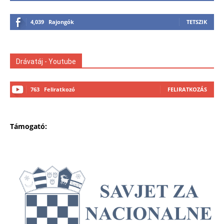
4,039
Rajongók
TETSZIK
Drávatáj - Youtube
763
Feliratkozó
FELIRATKOZÁS
Támogató: