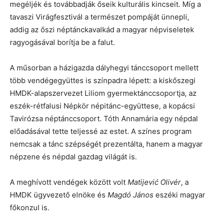
megéljék és továbbadják őseik kulturális kincseit. Míg a
tavaszi Virágfesztivál a természet pompáját ünnepli,
addig az őszi néptánckavalkád a magyar népviseletek
ragyogásával borítja be a falut.
A műsorban a házigazda dályhegyi tánccsoport mellett
több vendégegyüttes is színpadra lépett: a kiskőszegi
HMDK-alapszervezet Liliom gyermektánccsoportja, az
eszék-rétfalusi Népkör népitánc-együttese, a kopácsi
Tavirózsa néptánccsoport. Tóth Annamária egy népdal
előadásával tette teljessé az estet. A színes program
nemcsak a tánc szépségét prezentálta, hanem a magyar
népzene és népdal gazdag világát is.
A meghívott vendégek között volt
Matijević Olivér
, a
HMDK ügyvezető elnöke és
Magdó János
eszéki magyar
főkonzul is.