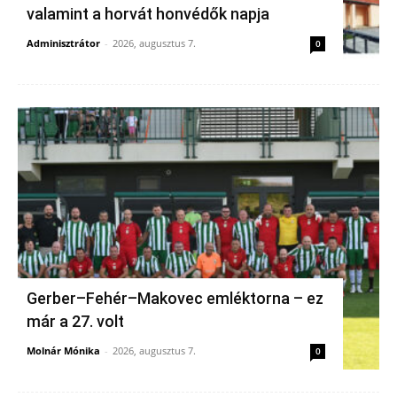
valamint a horvát honvédők napja
Adminisztrátor
-
2026, augusztus 7.
0
Gerber–Fehér–Makovec emléktorna – ez
már a 27. volt
Molnár Mónika
-
2026, augusztus 7.
0