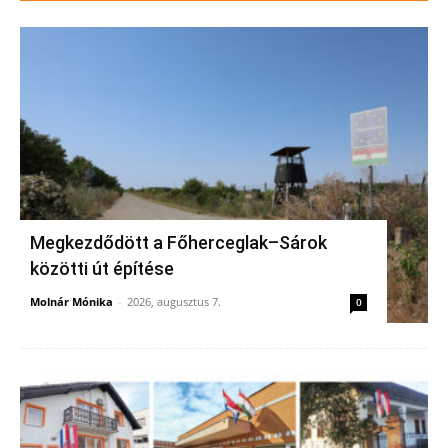
Megkezdődött a Főherceglak–Sárok
közötti út építése
Molnár Mónika
-
2026, augusztus 7.
0