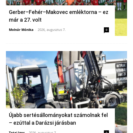
Gerber–Fehér–Makovec emléktorna – ez
már a 27. volt
Molnár Mónika
-
2026, augusztus 7.
0
Újabb sertésállományokat számolnak fel
– ezúttal a Darázsi járásban
Tatai Igor
-
2026, augusztus 7.
0