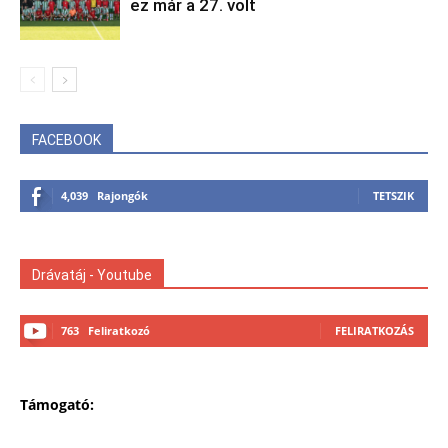
ez már a 27. volt
FACEBOOK
4,039
Rajongók
TETSZIK
Drávatáj - Youtube
763
Feliratkozó
FELIRATKOZÁS
Támogató: