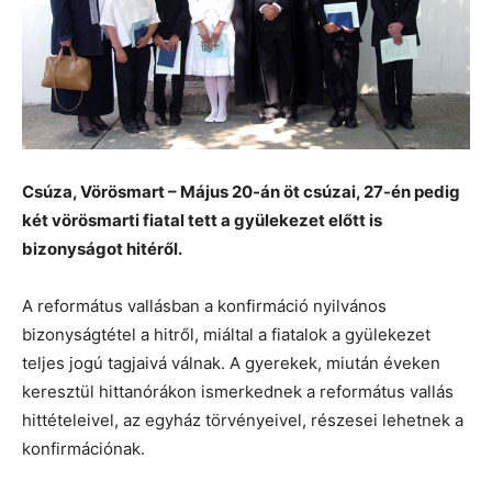
Csúza, Vörösmart – Május 20-án öt csúzai, 27-én pedig
két vörösmarti fiatal tett a gyülekezet előtt is
bizonyságot hitéről.
A református vallásban a konfirmáció nyilvános
bizonyságtétel a hitről, miáltal a fiatalok a gyülekezet
teljes jogú tagjaivá válnak. A gyerekek, miután éveken
keresztül hittanórákon ismerkednek a református vallás
hittételeivel, az egyház törvényeivel, részesei lehetnek a
konfirmációnak.