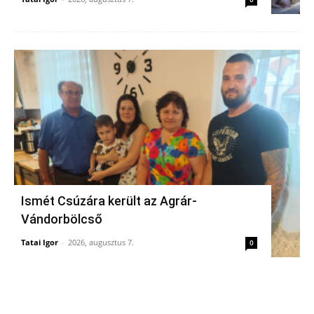
Ismét Csúzára került az Agrár-
Vándorbölcső
Tatai Igor
-
2026, augusztus 7.
0