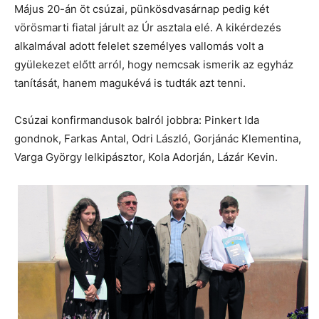
Május 20-án öt csúzai, pünkösdvasárnap pedig két
vörösmarti fiatal járult az Úr asztala elé. A kikérdezés
alkalmával adott felelet személyes vallomás volt a
gyülekezet előtt arról, hogy nemcsak ismerik az egyház
tanítását, hanem magukévá is tudták azt tenni.
Csúzai konfirmandusok balról jobbra: Pinkert Ida
gondnok, Farkas Antal, Odri László, Gorjánác Klementina,
Varga György lelkipásztor, Kola Adorján, Lázár Kevin.