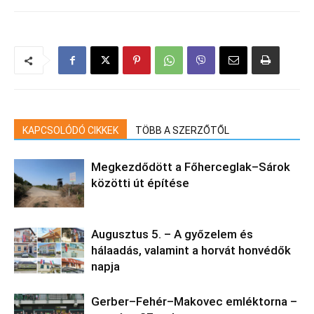
KAPCSOLÓDÓ CIKKEK
TÖBB A SZERZŐTŐL
Megkezdődött a Főherceglak–Sárok
közötti út építése
Augusztus 5. – A győzelem és
hálaadás, valamint a horvát honvédők
napja
Gerber–Fehér–Makovec emléktorna –