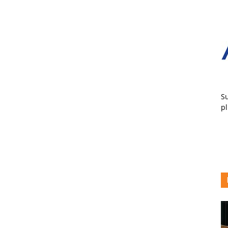
Su
pl