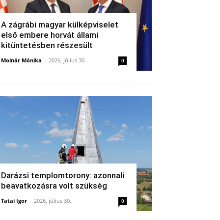
A zágrábi magyar külképviselet
első embere horvát állami
kitüntetésben részesült
Molnár Mónika
-
2026, július 30.
0
Darázsi templomtorony: azonnali
beavatkozásra volt szükség
Tatai Igor
-
2026, július 30.
0