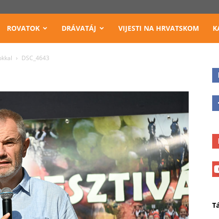
ROVATOK
DRÁVATÁJ
VIJESTI NA HRVATSKOM
K
okkal
DSC_4643
T