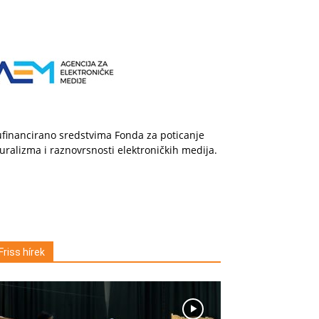
financirano sredstvima Fonda za poticanje
uralizma i raznovrsnosti elektroničkih medija.
Friss hírek