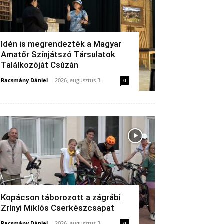
Idén is megrendezték a Magyar
Amatőr Színjátszó Társulatok
Találkozóját Csúzán
Racsmány Dániel
-
2026, augusztus 3.
0
Kopácson táborozott a zágrábi
Zrínyi Miklós Cserkészcsapat
Racsmány Dániel
-
2026, augusztus 3.
0