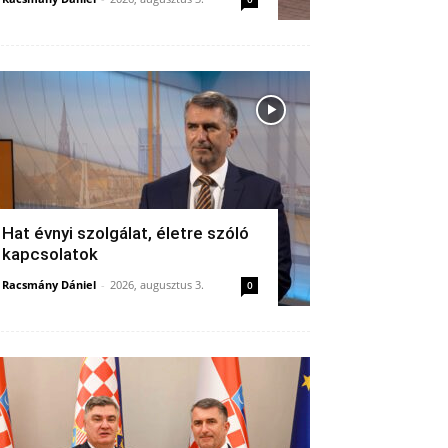
Hat évnyi szolgálat, életre szóló
kapcsolatok
Racsmány Dániel
-
2026, augusztus 3.
0