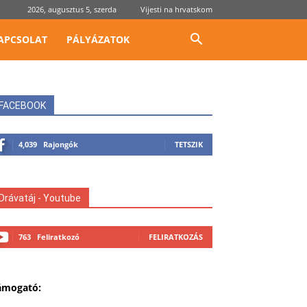
2026, augusztus 5, szerda
Vijesti na hrvatskom
APCSOLAT
PÁLYÁZATOK
FACEBOOK
4,039
Rajongók
TETSZIK
Drávatáj - Youtube
763
Feliratkozó
FELIRATKOZÁS
ámogató: