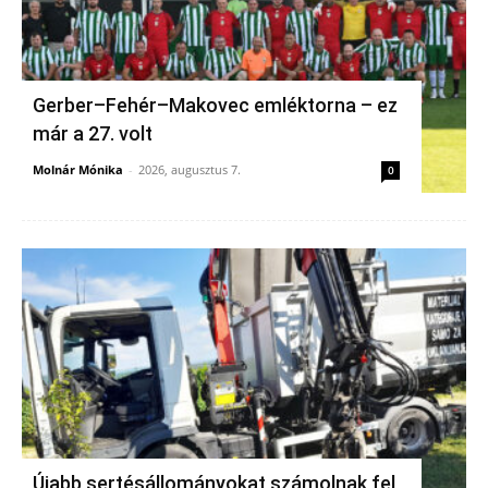
Gerber–Fehér–Makovec emléktorna – ez
már a 27. volt
Molnár Mónika
-
2026, augusztus 7.
0
Újabb sertésállományokat számolnak fel