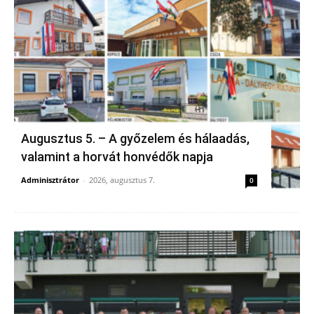
Augusztus 5. – A győzelem és hálaadás,
valamint a horvát honvédők napja
Adminisztrátor
-
2026, augusztus 7.
0