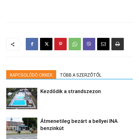
KAPCSOLÓDÓ CIKKEK
TÖBB A SZERZŐTŐL
Kezdődik a strandszezon
Átmenetileg bezárt a bellyei INA
benzinkút