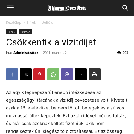
Kezdőlap
Hírek
Belföld
Hírek
Belföld
Csökkentik a vizitdíjat
Írta:
Adminisztrátor
-
2011, március 2.
293
Az egyik legnépszerűtlenebb intézkedése az
egészségügyi tárcának a vizitdíj bevezetése volt. Kivételt
csak a 18. életévüket be nem töltött betegek és a súlyos
mozgássérültek képeztek. Ezt aztán idővel módosították,
és már csak azoknak kellett fizetniük, akik nem
rendelkeztek ún. kiegészítő biztosítással. Ez az összeg