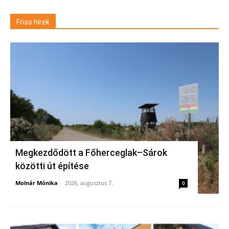
Friss hírek
Megkezdődött a Főherceglak–Sárok
közötti út építése
Molnár Mónika
-
2026, augusztus 7.
0