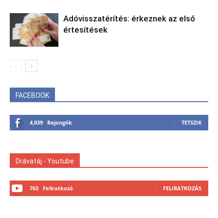
Adóvisszatérítés: érkeznek az első
értesítések
FACEBOOK
4,039
Rajongók
TETSZIK
Drávatáj - Youtube
763
Feliratkozó
FELIRATKOZÁS