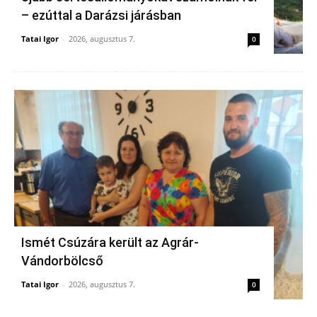
– ezúttal a Darázsi járásban
Tatai Igor
-
2026, augusztus 7.
0
Ismét Csúzára került az Agrár-
Vándorbölcső
Tatai Igor
-
2026, augusztus 7.
0