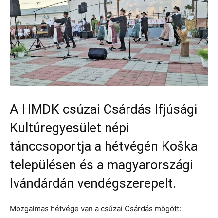
A HMDK csúzai Csárdás Ifjúsági
Kultúregyesület népi
tánccsoportja a hétvégén Koška
településen és a magyarországi
Ivándárdán vendégszerepelt.
Mozgalmas hétvége van a csúzai Csárdás mögött: