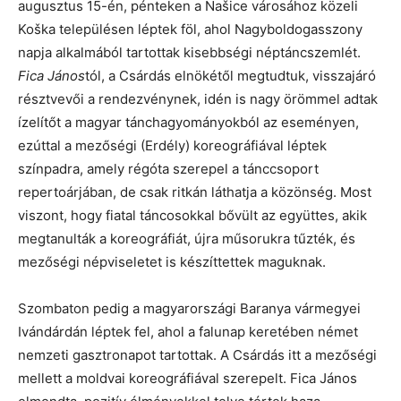
augusztus 15-én, pénteken a Našice városához közeli
Koška településen léptek föl, ahol Nagyboldogasszony
napja alkalmából tartottak kisebbségi néptáncszemlét.
Fica János
tól, a Csárdás elnökétől megtudtuk, visszajáró
résztvevői a rendezvénynek, idén is nagy örömmel adtak
ízelítőt a magyar tánchagyományokból az eseményen,
ezúttal a mezőségi (Erdély) koreográfiával léptek
színpadra, amely régóta szerepel a tánccsoport
repertoárjában, de csak ritkán láthatja a közönség. Most
viszont, hogy fiatal táncosokkal bővült az együttes, akik
megtanulták a koreográfiát, újra műsorukra tűzték, és
mezőségi népviseletet is készíttettek maguknak.
Szombaton pedig a magyarországi Baranya vármegyei
Ivándárdán léptek fel, ahol a falunap keretében német
nemzeti gasztronapot tartottak. A Csárdás itt a mezőségi
mellett a moldvai koreográfiával szerepelt. Fica János