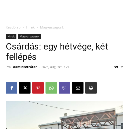
Kezdőlap
Hírek
Magyarságunk
Hírek
Magyarságunk
Csárdás: egy hétvége, két
fellépés
Írta:
Adminisztrátor
-
2025, augusztus 21.
93