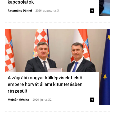
kapcsolatok
Racsmány Dániel
-
2026, augusztus 3.
0
A zágrábi magyar külképviselet első
embere horvát állami kitüntetésben
részesült
Molnár Mónika
-
2026, július 30.
0