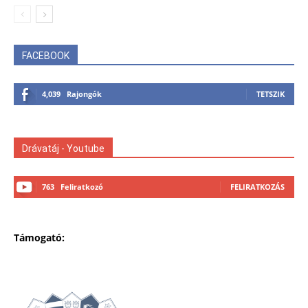
FACEBOOK
4,039
Rajongók
TETSZIK
Drávatáj - Youtube
763
Feliratkozó
FELIRATKOZÁS
Támogató: