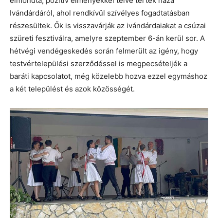
elmondta, pozitív élményekkel telve tértek haza
Ivándárdáról, ahol rendkívül szívélyes fogadtatásban
részesültek. Ők is visszavárják az ivándárdaiakat a csúzai
szüreti fesztiválra, amelyre szeptember 6-án kerül sor. A
hétvégi vendégeskedés során felmerült az igény, hogy
testvértelepülési szerződéssel is megpecsételjék a
baráti kapcsolatot, még közelebb hozva ezzel egymáshoz
a két települést és azok közösségét.