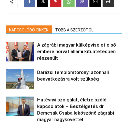
KAPCSOLÓDÓ CIKKEK
TÖBB A SZERZŐTŐL
A zágrábi magyar külképviselet első
embere horvát állami kitüntetésben
részesült
Darázsi templomtorony: azonnali
beavatkozásra volt szükség
Hatévnyi szolgálat, életre szóló
kapcsolatok – Beszélgetés dr.
Demcsák Csaba leköszönő zágrábi
magyar nagykövettel