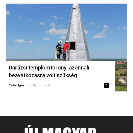
Darázsi templomtorony: azonnali
beavatkozásra volt szükség
Tatai Igor
-
2026, július 30.
0