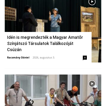
Idén is megrendezték a Magyar Amatőr
Színjátszó Társulatok Találkozóját
Csúzán
Racsmány Dániel
-
2026, augusztus 3.
0