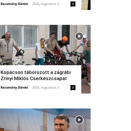
Racsmány Dániel
-
2026, augusztus 3.
0
Kopácson táborozott a zágrábi
Zrínyi Miklós Cserkészcsapat
Racsmány Dániel
-
2026, augusztus 3.
0