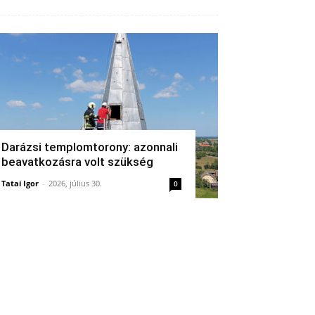
Darázsi templomtorony: azonnali
beavatkozásra volt szükség
Tatai Igor
-
2026, július 30.
0