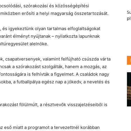
apcsolódási, szórakozási és közösségépítési
Su
miközben erősíti a helyi magyarság összetartozását.
pl
 és igyekeztünk olyan tartalmas elfoglaltságokat
yaránt élményt nyújtanak – nyilatkozta lapunknak
ultúregyesület alelnöke.
k, csapatversenyek, valamint felfújható csúszda várta
csak a szórakozást szolgálták, hanem a mozgás, az
tosságára is felhívták a figyelmet. A családok nagy
okba, a futballpálya egész nap a jókedv, a nevetés és
rakozást fölülmúlt, a résztvevők visszajelzéseiből is
az eső miatt a programot a tervezettnél korábban