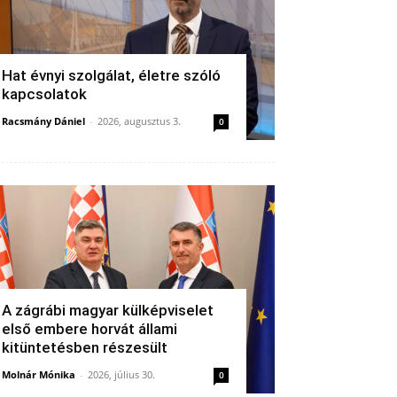
Hat évnyi szolgálat, életre szóló
kapcsolatok
Racsmány Dániel
-
2026, augusztus 3.
0
A zágrábi magyar külképviselet
első embere horvát állami
kitüntetésben részesült
Molnár Mónika
-
2026, július 30.
0