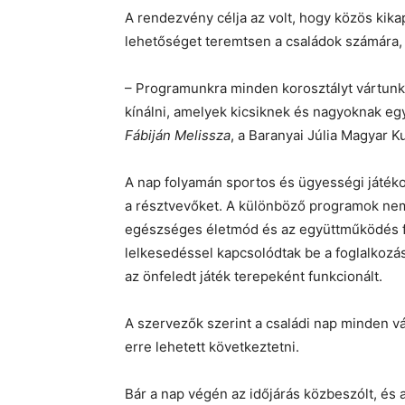
A rendezvény célja az volt, hogy közös kik
lehetőséget teremtsen a családok számára, 
– Programunkra minden korosztályt vártunk,
kínálni, amelyek kicsiknek és nagyoknak eg
Fábiján Melissza
, a Baranyai Júlia Magyar K
A nap folyamán sportos és ügyességi játéko
a résztvevőket. A különböző programok nem
egészséges életmód és az együttműködés fon
lelkesedéssel kapcsolódtak be a foglalkozás
az önfeledt játék terepeként funkcionált.
A szervezők szerint a családi nap minden vá
erre lehetett következtetni.
Bár a nap végén az időjárás közbeszólt, és 