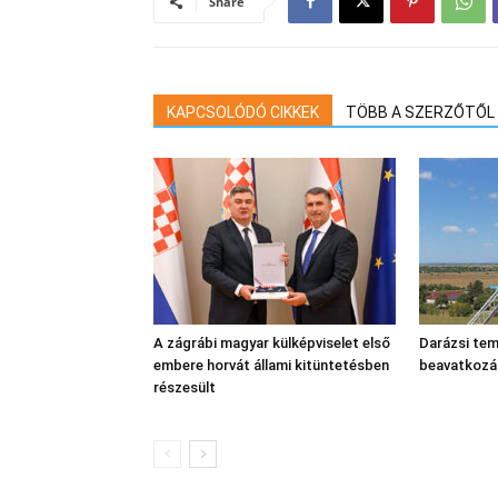
Share
KAPCSOLÓDÓ CIKKEK
TÖBB A SZERZŐTŐL
A zágrábi magyar külképviselet első
Darázsi tem
embere horvát állami kitüntetésben
beavatkozá
részesült