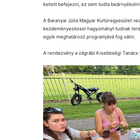
kellett befejezni, ez sem tudta beárnyékoln
A Baranyai Júlia Magyar Kultúregyesület vez
kezdeményezéssel hagyományt tudnak terem
egyik meghatározó programjává fog válni.
A rendezvény a zágrábi Kisebbségi Tanács 