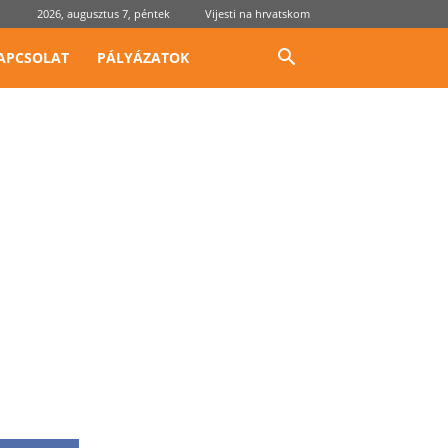
2026, augusztus 7, péntek
Vijesti na hrvatskom
APCSOLAT
PÁLYÁZATOK