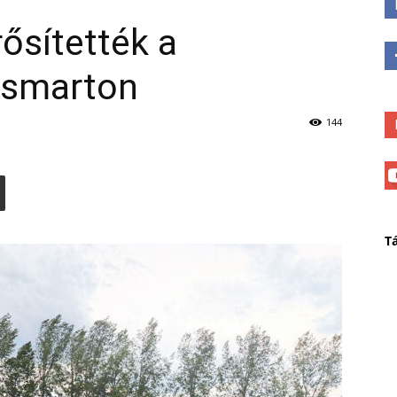
ősítették a
ösmarton
144
T