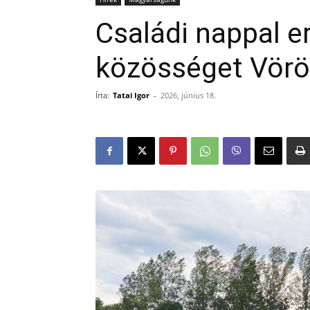
Családi nappal er
közösséget Vör
Írta:
Tatai Igor
-
2026, június 18.