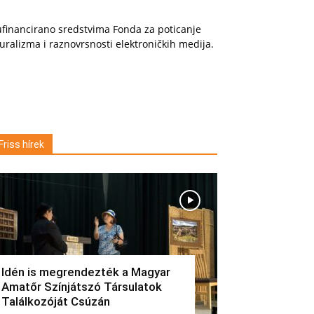
financirano sredstvima Fonda za poticanje
uralizma i raznovrsnosti elektroničkih medija.
Friss hírek
Idén is megrendezték a Magyar
Amatőr Színjátszó Társulatok
Találkozóját Csúzán