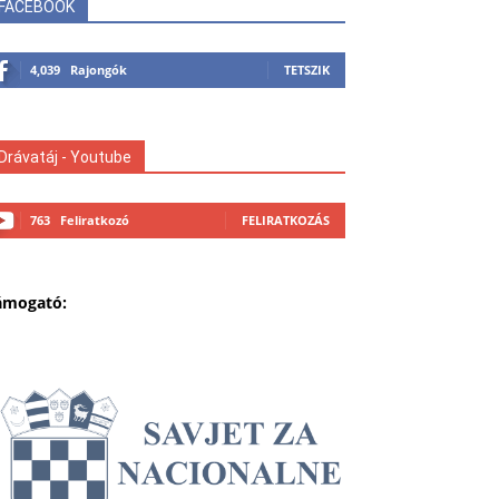
FACEBOOK
4,039
Rajongók
TETSZIK
Drávatáj - Youtube
763
Feliratkozó
FELIRATKOZÁS
ámogató: