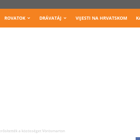
ROVATOK
DRÁVATÁJ
VIJESTI NA HRVATSKOM
K
erősítették a közösséget Vörösmarton