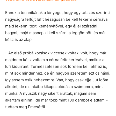
Ennek a technikának a lényege, hogy egy tetszés szerinti
nagyságra felfújt lufit hézagosan be kell tekerni cérnával,
majd lekenni textilkeményítővel, egy éjjel száradni
hagyni, majd másnap ki kell szúrni a léggömböt, és már
kész is az alap.
– Az első próbálkozások viccesek voltak, volt, hogy már
majdnem kész voltam a cérna feltekerésével, amikor a
lufi kidurrant. Természetesen sok türelem kell ehhez is,
mint sok mindenhez, de én nagyon szeretem ezt csinálni,
így sosem esik nehezemre. Van, hogy csak éjjel jut időm
alkotni, de ez inkább kikapcsolódás a számomra, mint
munka. A nyuszik nagy sikert arattak, magam sem
akartam elhinni, de már több mint 100 darabot eladtam –
tudtam meg Emesétől.