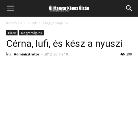
Kezdőlap
Hírek
Magyarságunk
Hírek
Magyarságunk
Cérna, lufi, és kész a nyuszi
Írta:
Adminisztrátor
-
2012, április 10.
299