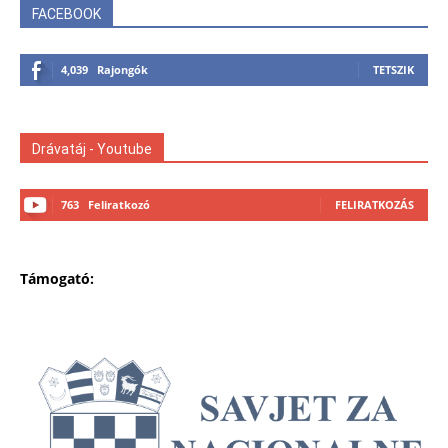
FACEBOOK
4,039
Rajongók
TETSZIK
Drávatáj - Youtube
763
Feliratkozó
FELIRATKOZÁS
Támogató: