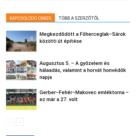
KAPCSOLÓDÓ CIKKEK
TÖBB A SZERZŐTŐL
Megkezdődött a Főherceglak–Sárok
közötti út építése
Augusztus 5. – A győzelem és
hálaadás, valamint a horvát honvédők
napja
Gerber–Fehér–Makovec emléktorna –
ez már a 27. volt