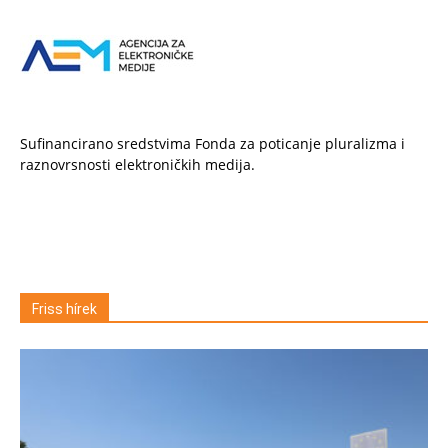
Sufinancirano sredstvima Fonda za poticanje pluralizma i
raznovrsnosti elektroničkih medija.
Friss hírek