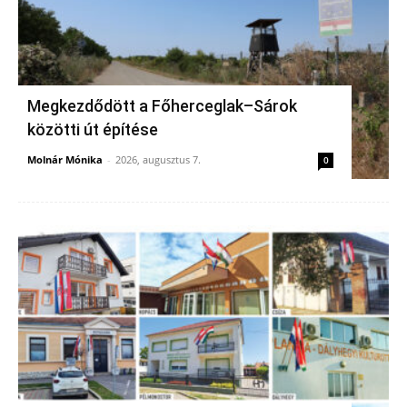
Megkezdődött a Főherceglak–Sárok
közötti út építése
Molnár Mónika
-
2026, augusztus 7.
0