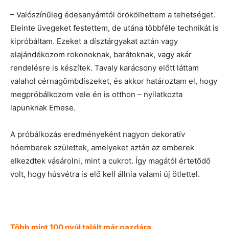
– Valószínűleg édesanyámtól örökölhettem a tehetséget.
Eleinte üvegeket festettem, de utána többféle technikát is
kipróbáltam. Ezeket a dísztárgyakat aztán vagy
elajándékozom rokonoknak, barátoknak, vagy akár
rendelésre is készítek. Tavaly karácsony előtt láttam
valahol cérnagömbdíszeket, és akkor határoztam el, hogy
megpróbálkozom vele én is otthon – nyilatkozta
lapunknak Emese.
A próbálkozás eredményeként nagyon dekoratív
hóemberek születtek, amelyeket aztán az emberek
elkezdtek vásárolni, mint a cukrot. Így magától értetődő
volt, hogy húsvétra is elő kell állnia valami új ötlettel.
Több mint 100 nyúl talált már gazdára