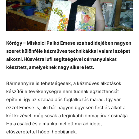
Kórógy – Miskolci Palkó Emese szabadidejében nagyon
szeret különféle kézműves technikákkal valami szépet
alkotni. Húsvétra lufi segítségével cérnanyulakat
készített, amelyeknek nagy sikere lett.
Bármennyire is tehetségesek, a kézműves alkotások
készítői e tevékenységre nem tudnak egzisztenciát
építeni, így az szabadidős foglalkozás marad. Így van
ezzel Emese is, aki bár nagyon ügyesen fest és alkot a
két kezével, mégiscsak a leginkább önmagának csinálja.
Ha a család és a munka mellett marad ideje,
előszeretettel hódol hobbijának.