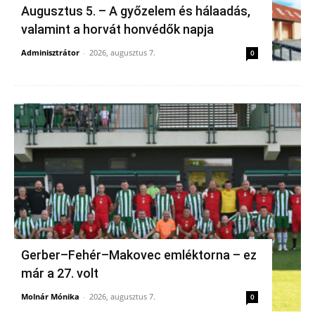
Augusztus 5. – A győzelem és hálaadás,
valamint a horvát honvédők napja
Adminisztrátor
-
2026, augusztus 7.
0
Gerber–Fehér–Makovec emléktorna – ez
már a 27. volt
Molnár Mónika
-
2026, augusztus 7.
0