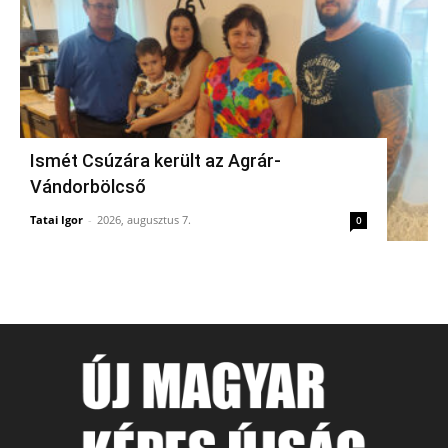
Ismét Csúzára került az Agrár-
Vándorbölcső
Tatai Igor
-
2026, augusztus 7.
0