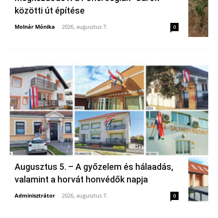
közötti út építése
Molnár Mónika
-
2026, augusztus 7.
0
Augusztus 5. – A győzelem és hálaadás,
valamint a horvát honvédők napja
Adminisztrátor
-
2026, augusztus 7.
0