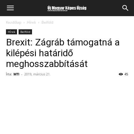
Kezdőlap
Hírek
Belföld
Hírek
Belföld
Brexit: Zágráb támogatná a
kilépési határidő
meghosszabbítását
Írta:
MTI
-
2019, március 21.
45