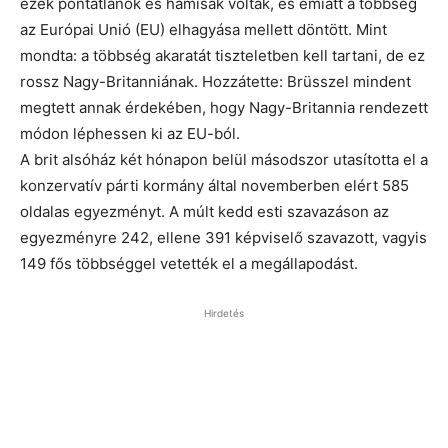
ezek pontatlanok és hamisak voltak, és emiatt a többség
az Európai Unió (EU) elhagyása mellett döntött. Mint
mondta: a többség akaratát tiszteletben kell tartani, de ez
rossz Nagy-Britanniának. Hozzátette: Brüsszel mindent
megtett annak érdekében, hogy Nagy-Britannia rendezett
módon léphessen ki az EU-ból.
A brit alsóház két hónapon belül másodszor utasította el a
konzervatív párti kormány által novemberben elért 585
oldalas egyezményt. A múlt kedd esti szavazáson az
egyezményre 242, ellene 391 képviselő szavazott, vagyis
149 fős többséggel vetették el a megállapodást.
Hirdetés