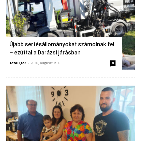
Újabb sertésállományokat számolnak fel
– ezúttal a Darázsi járásban
Tatai Igor
-
2026, augusztus 7.
0