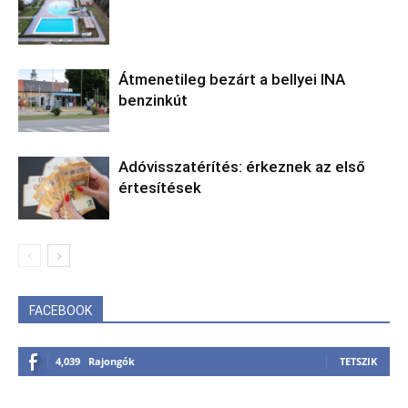
Átmenetileg bezárt a bellyei INA
benzinkút
Adóvisszatérítés: érkeznek az első
értesítések
FACEBOOK
4,039
Rajongók
TETSZIK