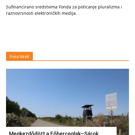
Sufinancirano sredstvima Fonda za poticanje pluralizma i
raznovrsnosti elektroničkih medija.
Friss hírek
Megkezdődött a Főherceglak–Sárok