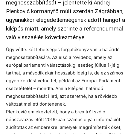
meghosszabbítását – jelentette ki Andrej
Plenković kormányfő múlt szerdán Zágrábban,
ugyanakkor elégedetlenségének adott hangot a
kilépés miatt, amely szerinte a referendummal
való visszaélés következménye.
Úgy vélte: két lehetséges forgatókönyv van a határidő
meghosszabbítására. Az első a rövidebb, amely az
európai parlamenti választásokig, esetleg július 1-jéig
tarthat, a második akár hosszabb ideig is, de ez számos
egyéb kérdést vetne fel, például az Európai Parlament
összetételét – mondta. Ami a kilépési határidő
meghosszabbítását illeti, azt szeretné, ha a rövidebb
változat mellett döntenének.
Plenković emlékeztetett, hogy a brexitről szóló
népszavazás előtt 2016-ban számos olyan információt
zúdítottak az emberekre, amelyek megrémítették őket,