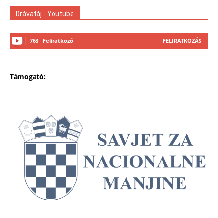
Drávatáj - Youtube
763
Feliratkozó
FELIRATKOZÁS
Támogató: