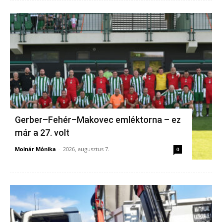
Gerber–Fehér–Makovec emléktorna – ez
már a 27. volt
Molnár Mónika
-
2026, augusztus 7.
0