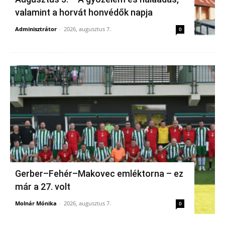
valamint a horvát honvédők napja
Adminisztrátor
-
2026, augusztus 7.
0
Gerber–Fehér–Makovec emléktorna – ez
már a 27. volt
Molnár Mónika
-
2026, augusztus 7.
0