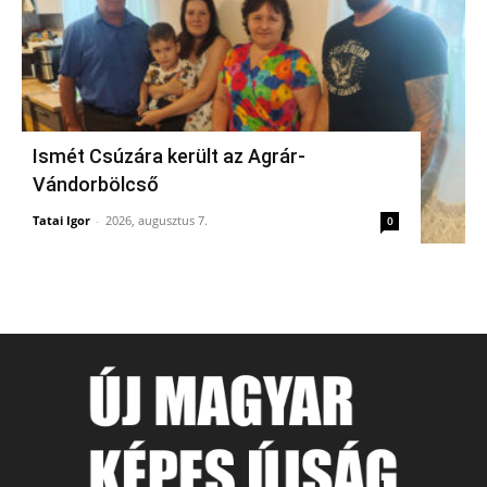
Ismét Csúzára került az Agrár-
Vándorbölcső
Tatai Igor
-
2026, augusztus 7.
0