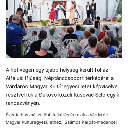
A hét végén egy újabb helység került föl az
Alfalusi Ifjúsági Néptánccsoport térképére: a
Várdaróc Magyar Kultúregyesületet képviselve
résztvettek a Đakovo közeli Kuševac Selo egyik
rendezvényén.
Évente húsznál is több felkérés érkezik a Várdaróc
Magyar Kultúregyesülethez. Számos Kárpát-medencei