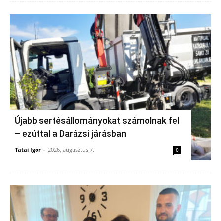
Újabb sertésállományokat számolnak fel
– ezúttal a Darázsi járásban
Tatai Igor
-
2026, augusztus 7.
0