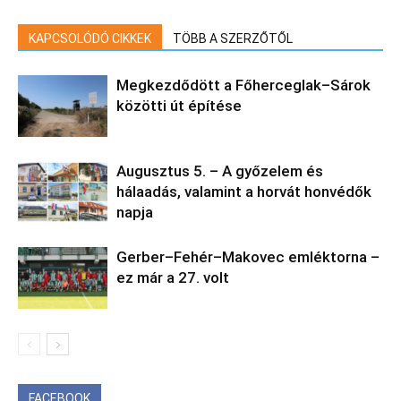
KAPCSOLÓDÓ CIKKEK
TÖBB A SZERZŐTŐL
Megkezdődött a Főherceglak–Sárok
közötti út építése
Augusztus 5. – A győzelem és
hálaadás, valamint a horvát honvédők
napja
Gerber–Fehér–Makovec emléktorna –
ez már a 27. volt
FACEBOOK