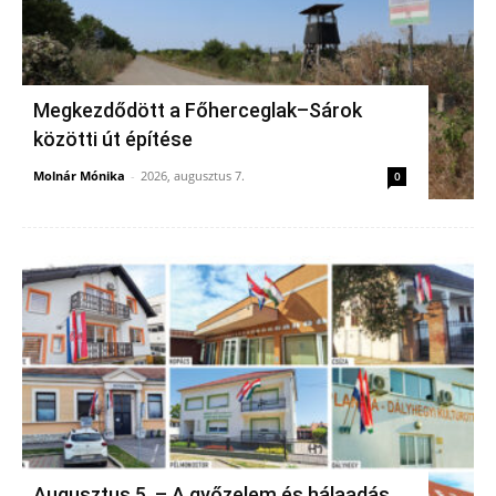
Megkezdődött a Főherceglak–Sárok
közötti út építése
Molnár Mónika
-
2026, augusztus 7.
0
Augusztus 5. – A győzelem és hálaadás,