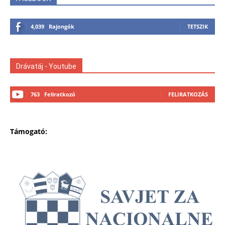
4,039
Rajongók
TETSZIK
Drávatáj - Youtube
763
Feliratkozó
FELIRATKOZÁS
Támogató: