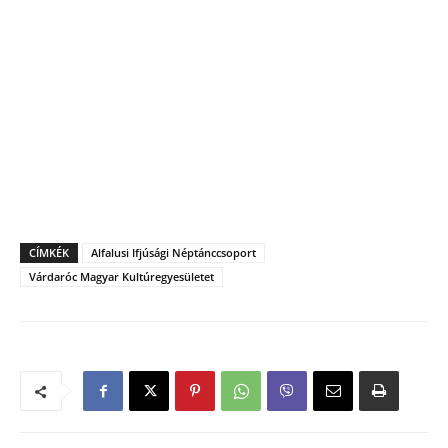
CÍMKÉK
Alfalusi Ifjúsági Néptánccsoport
Várdaróc Magyar Kultúregyesületet