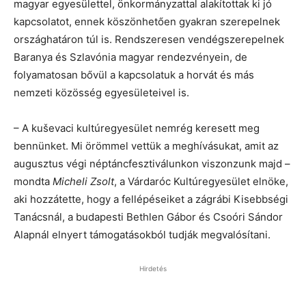
magyar egyesülettel, önkormányzattal alakítottak ki jó
kapcsolatot, ennek köszönhetően gyakran szerepelnek
országhatáron túl is. Rendszeresen vendégszerepelnek
Baranya és Szlavónia magyar rendezvényein, de
folyamatosan bővül a kapcsolatuk a horvát és más
nemzeti közösség egyesületeivel is.
– A kuševaci kultúregyesület nemrég keresett meg
bennünket. Mi örömmel vettük a meghívásukat, amit az
augusztus végi néptáncfesztiválunkon viszonzunk majd –
mondta
Micheli Zsolt
, a Várdaróc Kultúregyesület elnöke,
aki hozzátette, hogy a fellépéseiket a zágrábi Kisebbségi
Tanácsnál, a budapesti Bethlen Gábor és Csoóri Sándor
Alapnál elnyert támogatásokból tudják megvalósítani.
Hirdetés