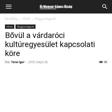
Kezdőlap
Hírek
Magyarságunk
Hírek
Magyarságunk
Bővül a várdaróci
kultúregyesület kapcsolati
köre
Írta:
Tatai Igor
-
2019, május 30.
90