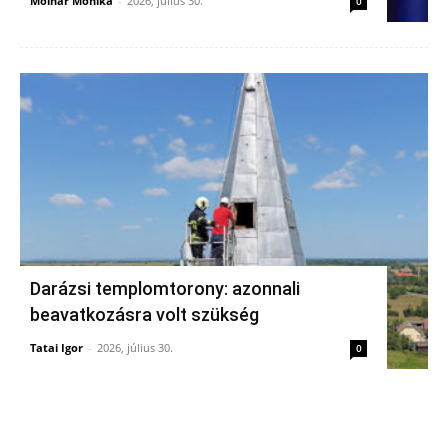
Molnár Mónika
-
2026, július 30.
0
Darázsi templomtorony: azonnali
beavatkozásra volt szükség
Tatai Igor
-
2026, július 30.
0