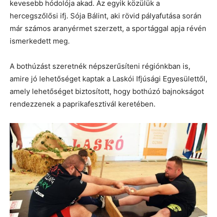
kevesebb hódolója akad. Az egyik közülük a
hercegszőlősi ifj. Sója Bálint, aki rövid pályafutása során
már számos aranyérmet szerzett, a sportággal apja révén
ismerkedett meg.
A bothúzást szeretnék népszerűsíteni régiónkban is,
amire jó lehetőséget kaptak a Laskói Ifjúsági Egyesülettől,
amely lehetőséget biztosított, hogy bothúzó bajnokságot
rendezzenek a paprikafesztivál keretében.