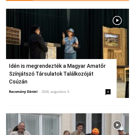
Idén is megrendezték a Magyar Amatőr
Színjátszó Társulatok Találkozóját
Csúzán
Racsmány Dániel
-
2026, augusztus 3.
0