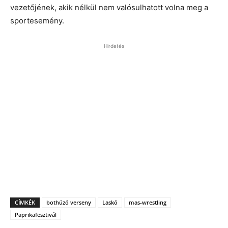
vezetőjének, akik nélkül nem valósulhatott volna meg a
sportesemény.
Hirdetés
CÍMKÉK
bothúzó verseny
Laskó
mas-wrestling
Paprikafesztivál