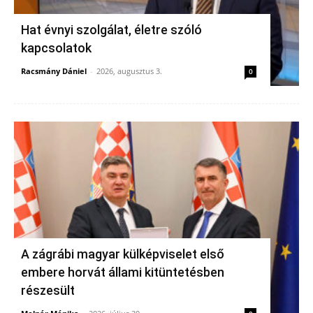
Hat évnyi szolgálat, életre szóló
kapcsolatok
Racsmány Dániel
-
2026, augusztus 3.
0
A zágrábi magyar külképviselet első
embere horvát állami kitüntetésben
részesült