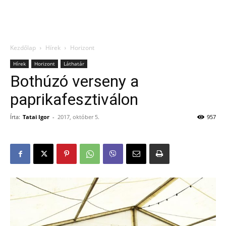
Kezdőlap
Hírek
Horizont
Hírek
Horizont
Láthatár
Bothúzó verseny a
paprikafesztiválon
Írta:
Tatai Igor
-
2017, október 5.
957