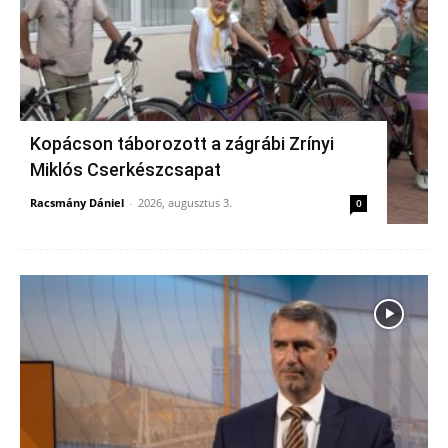
Kopácson táborozott a zágrábi Zrínyi
Miklós Cserkészcsapat
Racsmány Dániel
-
2026, augusztus 3.
0