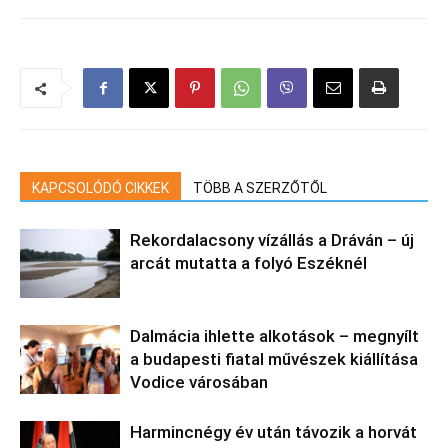
KAPCSOLÓDÓ CIKKEK
TÖBB A SZERZŐTŐL
Rekordalacsony vízállás a Dráván – új
arcát mutatta a folyó Eszéknél
Dalmácia ihlette alkotások – megnyílt
a budapesti fiatal művészek kiállítása
Vodice városában
Harmincnégy év után távozik a horvát