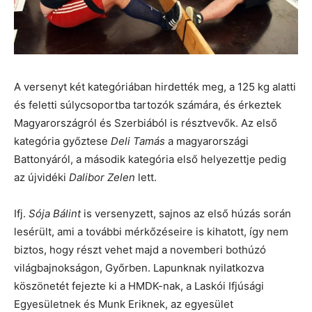
A versenyt két kategóriában hirdették meg, a 125 kg alatti
és feletti súlycsoportba tartozók számára, és érkeztek
Magyarországról és Szerbiából is résztvevők. Az első
kategória győztese
Deli Tamás
a magyarországi
Battonyáról, a második kategória első helyezettje pedig
az újvidéki
Dalibor Zelen
lett.
Ifj.
Sója Bálint
is versenyzett, sajnos az első húzás során
lesérült, ami a további mérkőzéseire is kihatott, így nem
biztos, hogy részt vehet majd a novemberi bothúzó
világbajnokságon, Győrben. Lapunknak nyilatkozva
köszönetét fejezte ki a HMDK-nak, a Laskói Ifjúsági
Egyesületnek és Munk Eriknek, az egyesület