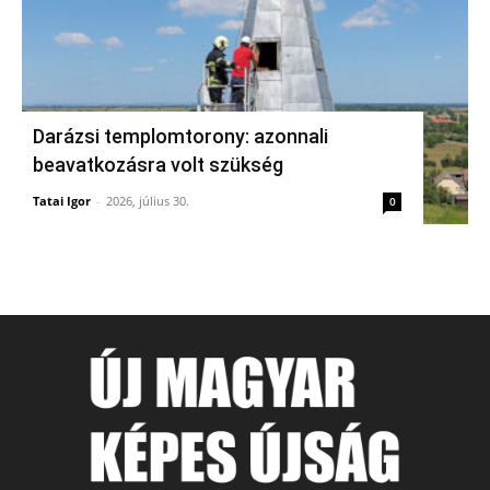
Darázsi templomtorony: azonnali
beavatkozásra volt szükség
Tatai Igor
-
2026, július 30.
0