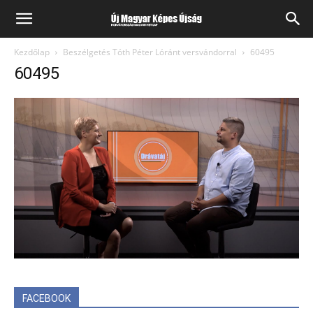
Kezdőlap
Beszélgetés Tóth Péter Lóránt versvándorral
60495
60495
FACEBOOK