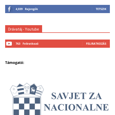
4,039
Rajongók
TETSZIK
Drávatáj - Youtube
763
Feliratkozó
FELIRATKOZÁS
Támogató: