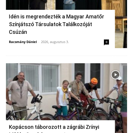
Idén is megrendezték a Magyar Amatőr
Színjátszó Társulatok Találkozóját
Csúzán
Racsmány Dániel
-
2026, augusztus 3.
0
Kopácson táborozott a zágrábi Zrínyi