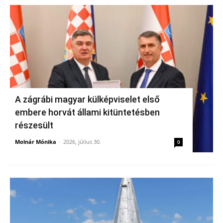
A zágrábi magyar külképviselet első
embere horvát állami kitüntetésben
részesült
Molnár Mónika
-
2026, július 30.
0