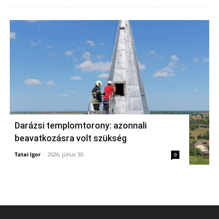
Darázsi templomtorony: azonnali
beavatkozásra volt szükség
Tatai Igor
-
2026, július 30.
0