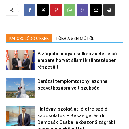
KAPCSOLÓDÓ CIKKEK
TÖBB A SZERZŐTŐL
A zágrábi magyar külképviselet első
embere horvát állami kitüntetésben
részesült
Darázsi templomtorony: azonnali
beavatkozásra volt szükség
Hatévnyi szolgálat, életre szóló
kapcsolatok – Beszélgetés dr.
Demcsák Csaba leköszönő zágrábi
magyar nagykövettel