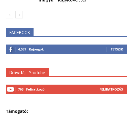
FACEBOOK
4,039
Rajongók
TETSZIK
Drávatáj - Youtube
763
Feliratkozó
FELIRATKOZÁS
Támogató: