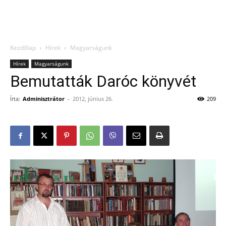
Kezdőlap
Hírek
Magyarságunk
Hírek
Magyarságunk
Bemutatták Daróc könyvét
Írta:
Adminisztrátor
-
2012, június 26.
209