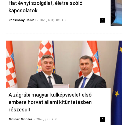
Hat évnyi szolgálat, életre szóló
kapcsolatok
Racsmány Dániel
-
2026, augusztus 3.
0
A zágrábi magyar külképviselet első
embere horvát állami kitüntetésben
részesült
Molnár Mónika
-
2026, július 30.
0