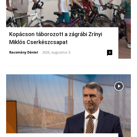
Kopácson táborozott a zágrábi Zrínyi
Miklós Cserkészcsapat
Racsmány Dániel
-
2026, augusztus 3.
0