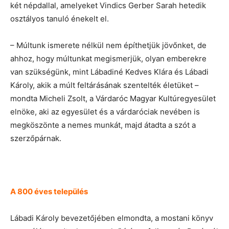
két népdallal, amelyeket Vindics Gerber Sarah hetedik
osztályos tanuló énekelt el.
– Múltunk ismerete nélkül nem építhetjük jövőnket, de
ahhoz, hogy múltunkat megismerjük, olyan emberekre
van szükségünk, mint Lábadiné Kedves Klára és Lábadi
Károly, akik a múlt feltárásának szentelték életüket –
mondta Micheli Zsolt, a Várdaróc Magyar Kultúregyesület
elnöke, aki az egyesület és a várdaróciak nevében is
megköszönte a nemes munkát, majd átadta a szót a
szerzőpárnak.
A 800 éves település
Lábadi Károly bevezetőjében elmondta, a mostani könyv