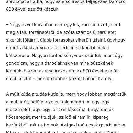
apropóját az adta, hogy az első írásos feljegyzés Darócról
800 évvel ezelőtt készült.
– Négy évvel korábban már egy kis, karcsú füzet jelent
meg a falu történetéről, de azóta számos új területet
sikerült föltárni, újabb forrásokat sikerült találni, úgyhogy
ennek a kiadványnak a terjedelme a korábbinak a
kétszerese. Nagyon fontos könyvnek szántuk, mert úgy
gondolom, hogy a daróciaknak van mire büszkének
lenniük, hiszen az első írásos emlék 800 évvel ezelőtt
említi a falut – mondta többek között Lábadi Károly.
A múlt kútja a tudás kútja is, mert hogy jobban megértsük
a múlt időt, belőle igyekszünk megőrizni egy-egy
mozzanatot, egy-egy leírt emlékezést, tárgyi emlék
kőcserepét, mert tudjuk, az idő eliramlik, kipereg
kezünkből, mint a homok. Az igazi múlt csak gondolatban
létezik, a leírt gondolatok lesznek azok – mint a Daróc