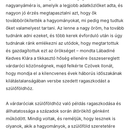
nagyanyáméra is, amelyik a legjobb adatközlőket adta, és
nagyon jó érzés megtapasztalni azt, hogy ők
továbbörökítették a hagyományokat, mi pedig meg tudtuk
őket valamelyest tartani. Az lenne a nagy öröm, ha tovább
tudnánk adni ezeket, és több kerek évforduló után is úgy
tudnának ránk emlékezni az utódok, hogy megtartottuk
és gazdagítottuk ezt az örökséget – mondta Lábadiné
Kedves Klára a tikkasztó hőség ellenére összesereglett
várdaróci közönségnek, majd felkérte Czövek Ilonát,
hogy mondja el a kilencvenes évek háborús időszakának
kilátástalanságában versbe szedett ragaszkodást a
szülőföldhöz.
A várdaróciak szülőföldhöz való példás ragaszkodása és
állhatatossága a századok során átörökítő génként
működött. Mindig voltak, és reméljük, hogy lesznek is
olyanok, akik a hagyományok, a szülőföld szeretetére