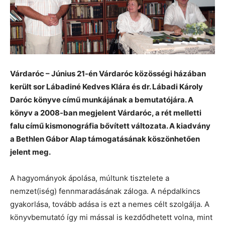
Várdaróc – Június 21-én Várdaróc közösségi házában
került sor Lábadiné Kedves Klára és dr. Lábadi Károly
Daróc könyve című munkájának a bemutatójára. A
könyv a 2008-ban megjelent Várdaróc, a rét melletti
falu című kismonográfia bővített változata. A kiadvány
a Bethlen Gábor Alap támogatásának köszönhetően
jelent meg.
A hagyományok ápolása, múltunk tisztelete a
nemzet(iség) fennmaradásának záloga. A népdalkincs
gyakorlása, tovább adása is ezt a nemes célt szolgálja. A
könyvbemutató így mi mással is kezdődhetett volna, mint