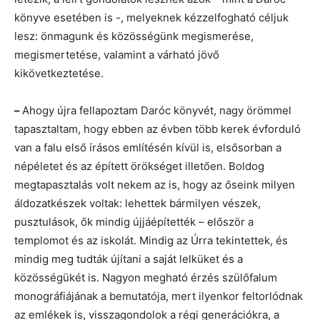
könyve esetében is -, melyeknek kézzelfogható céljuk
lesz: önmagunk és közösségünk megismerése,
megismertetése, valamint a várható jövő
kikövetkeztetése.
–
Ahogy újra fellapoztam Daróc könyvét, nagy örömmel
tapasztaltam, hogy ebben az évben több kerek évforduló
van a falu első írásos említésén kívül is, elsősorban a
népéletet és az épített örökséget illetően. Boldog
megtapasztalás volt nekem az is, hogy az őseink milyen
áldozatkészek voltak: lehettek bármilyen vészek,
pusztulások, ők mindig újjáépítették – először a
templomot és az iskolát. Mindig az Úrra tekintettek, és
mindig meg tudták újítani a saját lelküket és a
közösségükét is. Nagyon megható érzés szülőfalum
monográfiájának a bemutatója, mert ilyenkor feltorlódnak
az emlékek is, visszagondolok a régi generációkra, a