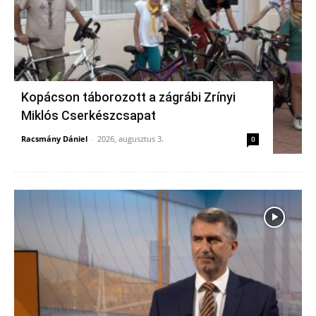
Kopácson táborozott a zágrábi Zrínyi
Miklós Cserkészcsapat
Racsmány Dániel
-
2026, augusztus 3.
0