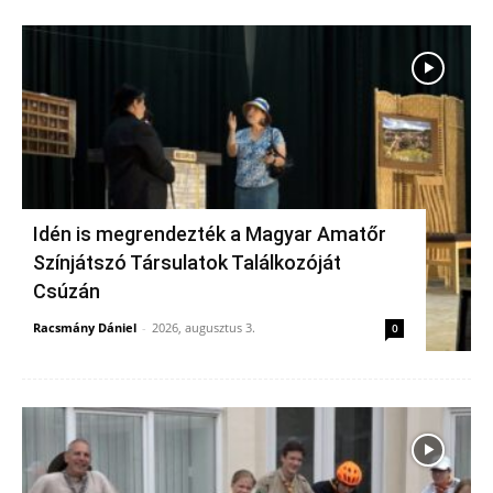
Idén is megrendezték a Magyar Amatőr
Színjátszó Társulatok Találkozóját
Csúzán
Racsmány Dániel
-
2026, augusztus 3.
0