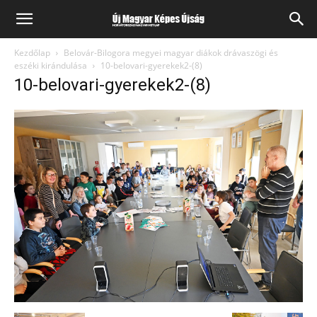
Kezdőlap
Belovár-Bilogora megyei magyar diákok drávaszögi és
eszéki kirándulása
10-belovari-gyerekek2-(8)
10-belovari-gyerekek2-(8)