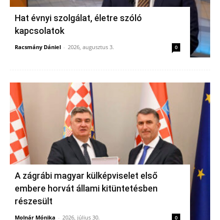
Hat évnyi szolgálat, életre szóló
kapcsolatok
Racsmány Dániel
-
2026, augusztus 3.
0
A zágrábi magyar külképviselet első
embere horvát állami kitüntetésben
részesült
Molnár Mónika
-
2026, július 30.
0