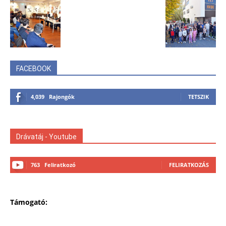
FACEBOOK
4,039
Rajongók
TETSZIK
Drávatáj - Youtube
763
Feliratkozó
FELIRATKOZÁS
Támogató: