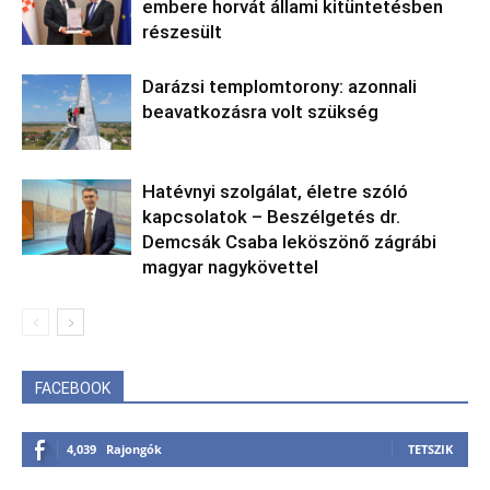
embere horvát állami kitüntetésben
részesült
Darázsi templomtorony: azonnali
beavatkozásra volt szükség
Hatévnyi szolgálat, életre szóló
kapcsolatok – Beszélgetés dr.
Demcsák Csaba leköszönő zágrábi
magyar nagykövettel
FACEBOOK
4,039
Rajongók
TETSZIK