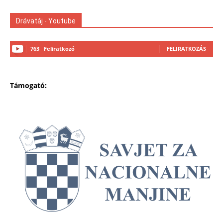
Drávatáj - Youtube
763
Feliratkozó
FELIRATKOZÁS
Támogató: