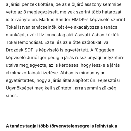
a járási pénzek költése, de az elöljáró asszony semmibe
vette az ő megjegyzéseit, melyek szerint több határozat
is törvénytelen. Markos Sándor HMDK-s képviselő szerint
Tokai István tanácselnök két éve akadályozza a tanács
munkáját, ezért tíz tanácstag aláírásával írásban kérték
Tokai lemondását. Ezzel és az előtte szólókkal Iva
Drozdek SDP-s képviselő is egyetértett. A független
képviselő Jurić Igor pedig a járás rossz anyagi helyzetére
utalva megjegyezte, az is kérdéses, hogy lesz-e a járás
alkalmazottainak fizetése. Abban is mindannyian
egyetértettek, hogy a járás által alapított ún. Fejlesztési
Ügynökséget meg kell szüntetni, arra semmi szükség
sincs.
A tanács tagjai több törvénytelenségre is felhívták a