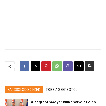
KAPCSOLÓDÓ CIKKEK
TÖBB A SZERZŐTŐL
A zágrábi magyar külképviselet első