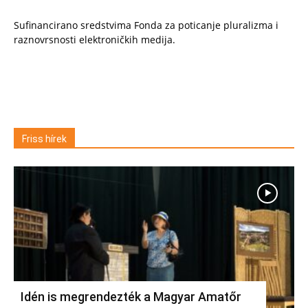
Sufinancirano sredstvima Fonda za poticanje pluralizma i
raznovrsnosti elektroničkih medija.
Friss hírek
Idén is megrendezték a Magyar Amatőr