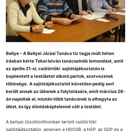
Bellye – A Bellyei Járási Tanács tíz tagja múlt héten
írásban kérte Tokai István tanácselnök lemondást, amit
az április 21-ei, csütörtöki sajtótájékoztatón is
bejelentett a testületet alkotó pártok, szervezetek
többsége. A sajtótájékoztatót követően pedig sort
került annak az ülésnek a folytatására, amit március 28-
án napoltak el, miután több tanácsnok is elhagyta az
ülést, és így döntésképtelenné vált a testület.
A bellyei tűzoltóotthonban tartott csütörtöki
sajtótájékoztatón, amelyen a HDSSB, a HSP, az SDP és a