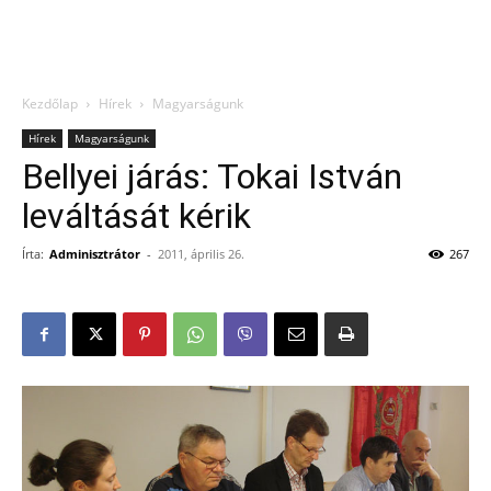
Kezdőlap
Hírek
Magyarságunk
Hírek
Magyarságunk
Bellyei járás: Tokai István
leváltását kérik
Írta:
Adminisztrátor
-
2011, április 26.
267