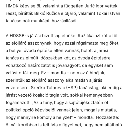
HMDK képviselői, valamint a független Jurić Igor vettek
részt, bírálták Bilkić Ružica elöljáró, valamint Tokai István
tanácselnök munkáját, hozzáállását.
A HDSSB-s járási bizottság elnöke, Ružička azt rótta föl
az elöljáró asszonynak, hogy azzal rágalmazta meg őket,
a bellyei óvoda építése ellen vannak, holott a járási
tanács az elmúlt időszakban két, az óvoda építésére
vonatkozó határozatot is jóváhagyott, de egyiket sem
valósították meg. Ez – mondta – nem az ő hibájuk,
szerintük az elöljáró asszony alkalmatlan a járás
vezetésére. Srećko Tatarević (HSP) tanácstag, aki eddig a
járást vezető koalíció tagja volt, sokkal keményebben
fogalmazott. „Az a tény, hogy a sajtótájékoztatón öt
politikai opció képviselői vannak jelen, maga is mutatja,
hogy mennyire komoly a helyzet” – mondta. Hozzátette:
ő már korábban is felhívta a figyelmet, hogy nem átlátható