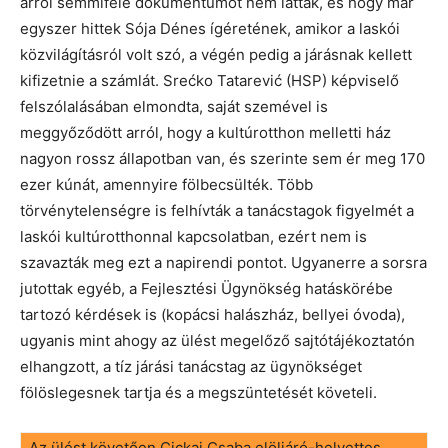
arról semmiféle dokumentumot nem láttak, és hogy már
egyszer hittek Sója Dénes ígéretének, amikor a laskói
közvilágításról volt szó, a végén pedig a járásnak kellett
kifizetnie a számlát. Srećko Tatarević (HSP) képviselő
felszólalásában elmondta, saját szemével is
meggyőződött arról, hogy a kultúrotthon melletti ház
nagyon rossz állapotban van, és szerinte sem ér meg 170
ezer kúnát, amennyire fölbecsülték. Több
törvénytelenségre is felhívták a tanácstagok figyelmét a
laskói kultúrotthonnal kapcsolatban, ezért nem is
szavazták meg ezt a napirendi pontot. Ugyanerre a sorsra
jutottak egyéb, a Fejlesztési Ügynökség hatáskörébe
tartozó kérdések is (kopácsi halászház, bellyei óvoda),
ugyanis mint ahogy az ülést megelőző sajtótájékoztatón
elhangzott, a tíz járási tanácstag az ügynökséget
fölöslegesnek tartja és a megszüntetését követeli.
Az ülést követően Cickai Csaba elöljáró-helyettes