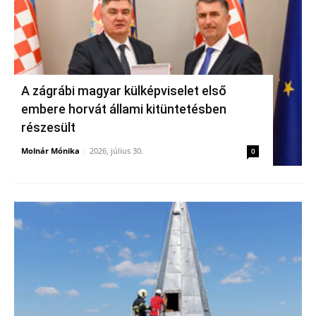
A zágrábi magyar külképviselet első
embere horvát állami kitüntetésben
részesült
Molnár Mónika
-
2026, július 30.
0