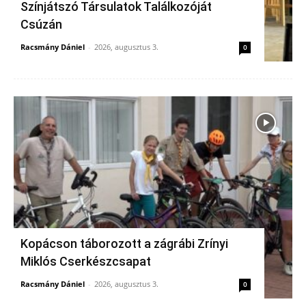
Színjátszó Társulatok Találkozóját
Csúzán
Racsmány Dániel
-
2026, augusztus 3.
0
Kopácson táborozott a zágrábi Zrínyi
Miklós Cserkészcsapat
Racsmány Dániel
-
2026, augusztus 3.
0