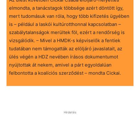
elmondta, a tanácstagok többsége azért döntött így,
mert tudomásuk van róla, hogy több kifizetés ügyében
is – például a laskói kultúrotthonnal kapcsolatban –
szabálytalanságok merültek föl, ezért a rendőrség is
vizsgálódik. – Mivel a HMDK-s képviselők a fentiek
tudatában nem támogatták az elöljáró javaslatait, az
ülés végén a HDZ nevében írásos dokumentumot
nyújtottak át nekem, amivel a párt egyoldalúan
felbontotta a koalíciós szerződést – mondta Cickai.
Hirdetés