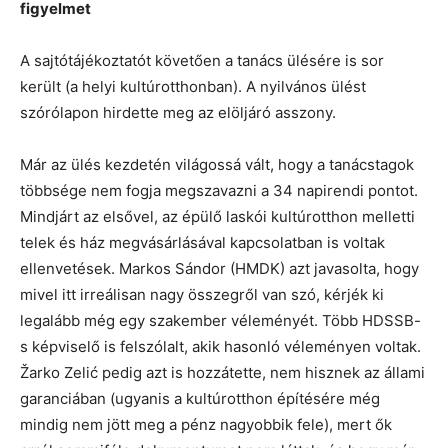
figyelmet
A sajtótájékoztatót követően a tanács ülésére is sor
került (a helyi kultúrotthonban). A nyilvános ülést
szórólapon hirdette meg az elöljáró asszony.
Már az ülés kezdetén világossá vált, hogy a tanácstagok
többsége nem fogja megszavazni a 34 napirendi pontot.
Mindjárt az elsővel, az épülő laskói kultúrotthon melletti
telek és ház megvásárlásával kapcsolatban is voltak
ellenvetések. Markos Sándor (HMDK) azt javasolta, hogy
mivel itt irreálisan nagy összegről van szó, kérjék ki
legalább még egy szakember véleményét. Több HDSSB-
s képviselő is felszólalt, akik hasonló véleményen voltak.
Žarko Zelić pedig azt is hozzátette, nem hisznek az állami
garanciában (ugyanis a kultúrotthon építésére még
mindig nem jött meg a pénz nagyobbik fele), mert ők