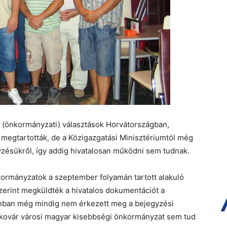
si (önkormányzati) választások Horvátországban,
 megtartották, de a Közigazgatási Minisztériumtól még
zésükről, így addig hivatalosan működni sem tudnak.
kormányzatok a szeptember folyamán tartott alakuló
zerint megküldték a hivatalos dokumentációt a
onban még mindig nem érkezett meg a bejegyzési
 Vukovár városi magyar kisebbségi önkormányzat sem tud