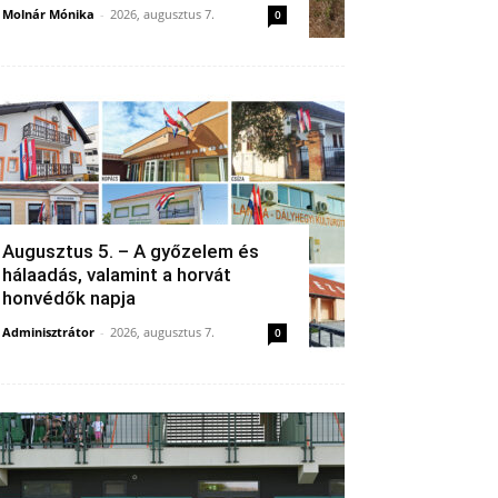
Molnár Mónika
-
2026, augusztus 7.
0
Augusztus 5. – A győzelem és
hálaadás, valamint a horvát
honvédők napja
Adminisztrátor
-
2026, augusztus 7.
0