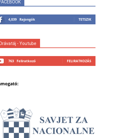
FACEBOOK
4,039
Rajongók
TETSZIK
Drávatáj - Youtube
763
Feliratkozó
FELIRATKOZÁS
ámogató: