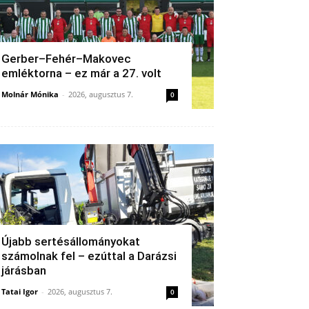
Gerber–Fehér–Makovec
emléktorna – ez már a 27. volt
Molnár Mónika
-
2026, augusztus 7.
0
Újabb sertésállományokat
számolnak fel – ezúttal a Darázsi
járásban
Tatai Igor
-
2026, augusztus 7.
0