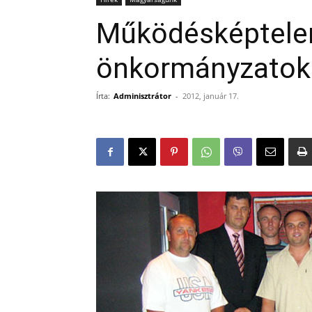
Működésképtelen
önkormányzatok
Írta:
Adminisztrátor
-
2012, január 17.