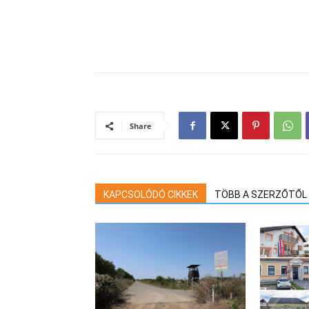
Share
KAPCSOLÓDÓ CIKKEK
TÖBB A SZERZŐTŐL