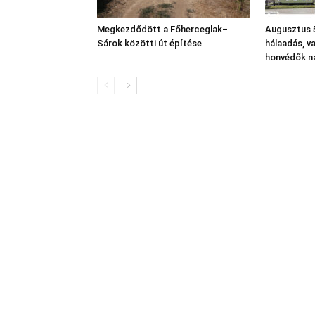
Megkezdődött a Főherceglak–
Augusztus 5
Sárok közötti út építése
hálaadás, v
honvédők n