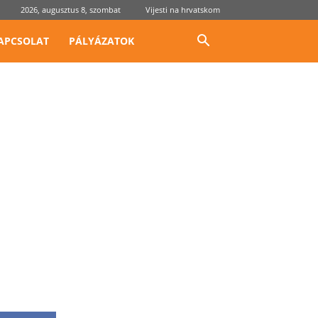
2026, augusztus 8, szombat
Vijesti na hrvatskom
APCSOLAT
PÁLYÁZATOK