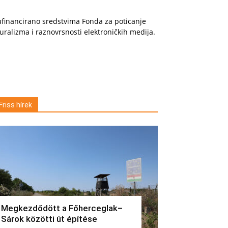
financirano sredstvima Fonda za poticanje
uralizma i raznovrsnosti elektroničkih medija.
Friss hírek
Megkezdődött a Főherceglak–
Sárok közötti út építése