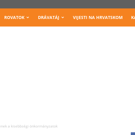
ROVATOK
DRÁVATÁJ
VIJESTI NA HRVATSKOM
K
nek a kisebbségi önkormányzatok