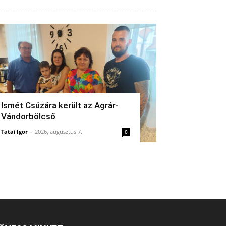
Ismét Csúzára került az Agrár-
Vándorbölcső
Tatai Igor
-
2026, augusztus 7.
0