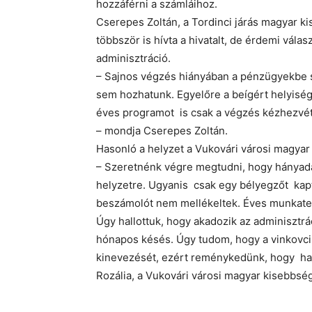
hozzáférni a számláihoz.
Cserepes Zoltán, a Tordinci járás magyar 
többször is hívta a hivatalt, de érdemi vála
adminisztráció.
– Sajnos végzés hiányában a pénzügyekbe s
sem hozhatunk. Egyelőre a beígért helyisé
éves programot is csak a végzés kézhezvétel
– mondja Cserepes Zoltán.
Hasonló a helyzet a Vukovári városi magyar
– Szeretnénk végre megtudni, hogy hányadán
helyzetre. Ugyanis csak egy bélyegzőt kap
beszámolót nem mellékeltek. Éves munkaterv
Úgy hallottuk, hogy akadozik az adminiszt
hónapos késés. Úgy tudom, hogy a vinkovci
kinevezését, ezért reménykedünk, hogy ha
Rozália, a Vukovári városi magyar kisebbsé