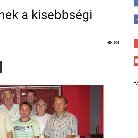
ek a kisebbségi
204
T