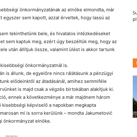
kisebbségi önkormányzatának az elnöke elmondta, már
Su
szt egyszer sem kapott, azzal érveltek, hogy lassú az
pl
em tekinthetünk bele, és hivatalos intézkedéseket
get sem kaptuk meg, ezért úgy beszéltük meg, hogy az
e után állítjuk össze, valamint ülést is akkor tartunk
 kisebbségi önkormányzatnál is.
 is állunk, de egyelőre nincs rálátásunk a pénzügyi
tunk elődeinktől az átadásánál, amihez semmiféle
ünket is majd csak a végzés birtokában alakítjuk ki.
ráció, ennek a következménye a már majdnem három
i kisebbségi képviselő a napokban megkapta
marosan mi is sorra kerülünk – mondta Jakumetović
gi önkormányzat elnöke.
Hirdetés