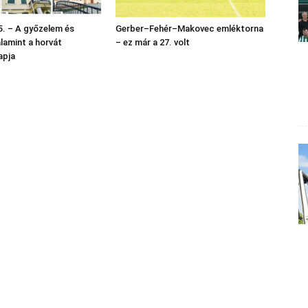
. – A győzelem és
Gerber–Fehér–Makovec emléktorna
alamint a horvát
– ez már a 27. volt
apja