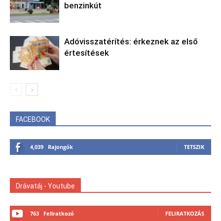
benzinkút
Adóvisszatérítés: érkeznek az első
értesítések
FACEBOOK
4,039
Rajongók
TETSZIK
Drávatáj - Youtube
763
Feliratkozó
FELIRATKOZÁS