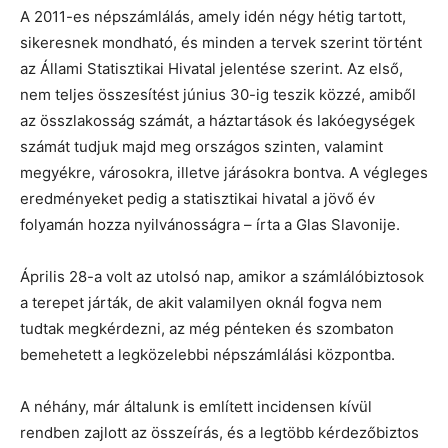
A 2011-es népszámlálás, amely idén négy hétig tartott,
sikeresnek mondható, és minden a tervek szerint történt
az Állami Statisztikai Hivatal jelentése szerint. Az első,
nem teljes összesítést június 30-ig teszik közzé, amiből
az összlakosság számát, a háztartások és lakóegységek
számát tudjuk majd meg országos szinten, valamint
megyékre, városokra, illetve járásokra bontva. A végleges
eredményeket pedig a statisztikai hivatal a jövő év
folyamán hozza nyilvánosságra – írta a Glas Slavonije.
Április 28-a volt az utolsó nap, amikor a számlálóbiztosok
a terepet járták, de akit valamilyen oknál fogva nem
tudtak megkérdezni, az még pénteken és szombaton
bemehetett a legközelebbi népszámlálási központba.
A néhány, már általunk is említett incidensen kívül
rendben zajlott az összeírás, és a legtöbb kérdezőbiztos