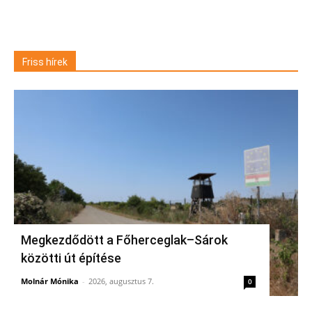
Friss hírek
Megkezdődött a Főherceglak–Sárok
közötti út építése
Molnár Mónika
-
2026, augusztus 7.
0