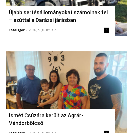
Újabb sertésállományokat számolnak fel
– ezúttal a Darázsi járásban
Tatai Igor
-
2026, augusztus 7.
0
Ismét Csúzára került az Agrár-
Vándorbölcső
Tatai Igor
-
2026, augusztus 7.
0