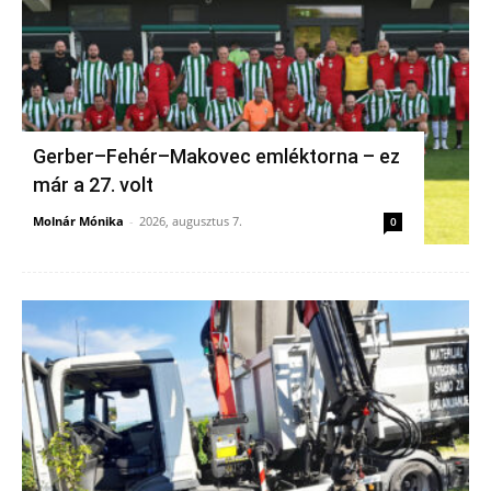
Gerber–Fehér–Makovec emléktorna – ez
már a 27. volt
Molnár Mónika
-
2026, augusztus 7.
0