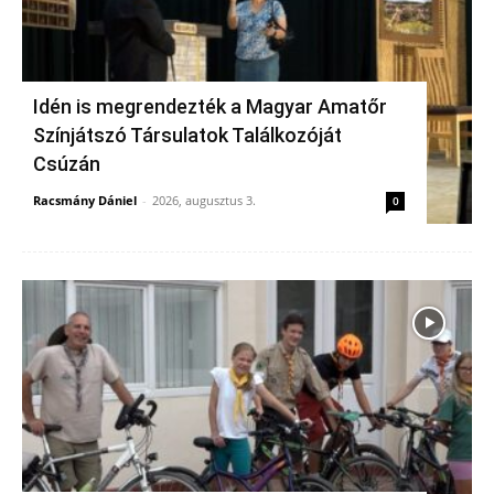
Idén is megrendezték a Magyar Amatőr
Színjátszó Társulatok Találkozóját
Csúzán
Racsmány Dániel
-
2026, augusztus 3.
0