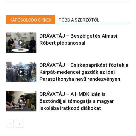
KAPCSOLÓDÓ CIKKEK
TÖBB A SZERZŐTŐL
DRÁVATÁJ – Beszélgetés Almási
Róbert plébánossal
DRÁVATÁJ – Csirkepaprikást főztek a
Kárpát-medencei gazdák az idei
Parasztkonyha nevű rendezvényen
DRÁVATÁJ – A HMDK idén is
ösztöndíjjal támogatja a magyar
iskolába iratkozó diákokat