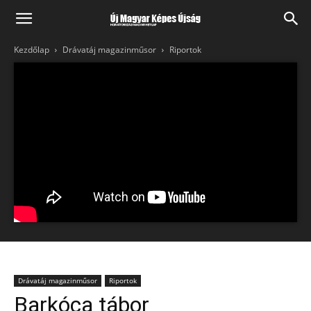
Kezdőlap
Drávatáj magazinműsor
Riportok
Drávatáj magazinműsor
Riportok
Barkóca tábor