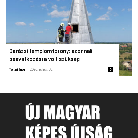
Darázsi templomtorony: azonnali
beavatkozásra volt szükség
Tatai Igor
-
2026, július 30.
0