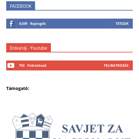
FACEBOOK
4,039
Rajongók
TETSZIK
Drávatáj - Youtube
763
Feliratkozó
FELIRATKOZÁS
Támogató: