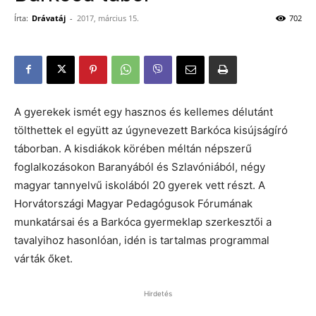
Írta:
Drávatáj
-
2017, március 15.
702
A gyerekek ismét egy hasznos és kellemes délutánt
tölthettek el együtt az úgynevezett Barkóca kisújságíró
táborban. A kisdiákok körében méltán népszerű
foglalkozásokon Baranyából és Szlavóniából, négy
magyar tannyelvű iskolából 20 gyerek vett részt. A
Horvátországi Magyar Pedagógusok Fórumának
munkatársai és a Barkóca gyermeklap szerkesztői a
tavalyihoz hasonlóan, idén is tartalmas programmal
várták őket.
Hirdetés