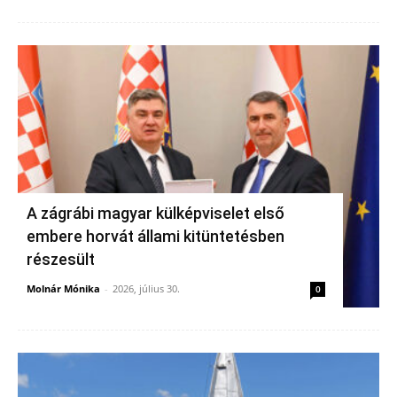
A zágrábi magyar külképviselet első
embere horvát állami kitüntetésben
részesült
Molnár Mónika
-
2026, július 30.
0