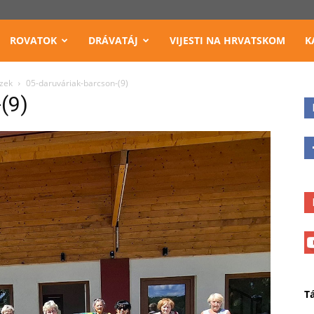
ROVATOK
DRÁVATÁJ
VIJESTI NA HRVATSKOM
K
zek
05-daruváriak-barcson-(9)
(9)
T