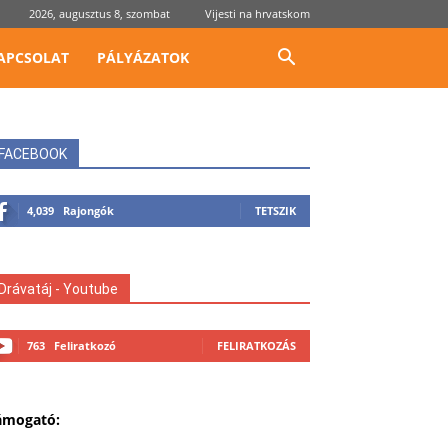
2026, augusztus 8, szombat
Vijesti na hrvatskom
APCSOLAT
PÁLYÁZATOK
FACEBOOK
4,039
Rajongók
TETSZIK
Drávatáj - Youtube
763
Feliratkozó
FELIRATKOZÁS
ámogató: