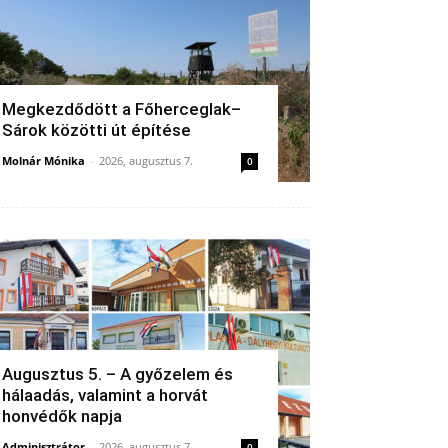
Megkezdődött a Főherceglak–
Sárok közötti út építése
Molnár Mónika
-
2026, augusztus 7.
0
Augusztus 5. – A győzelem és
hálaadás, valamint a horvát
honvédők napja
Adminisztrátor
-
2026, augusztus 7.
0