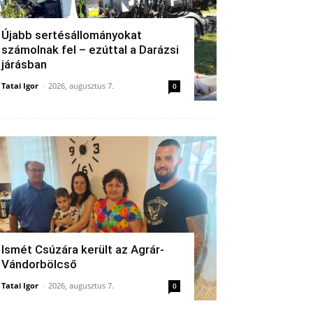
Újabb sertésállományokat
számolnak fel – ezúttal a Darázsi
járásban
Tatai Igor
-
2026, augusztus 7.
0
Ismét Csúzára került az Agrár-
Vándorbölcső
Tatai Igor
-
2026, augusztus 7.
0