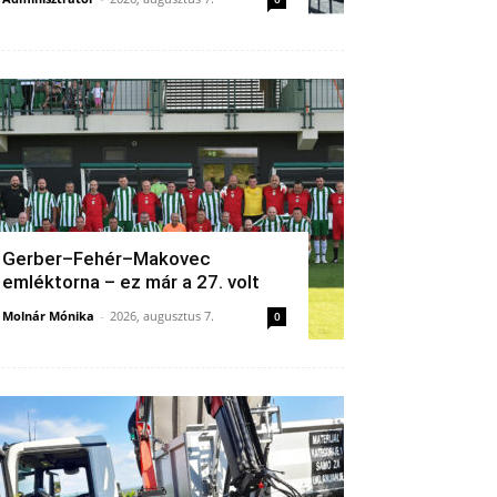
Gerber–Fehér–Makovec
emléktorna – ez már a 27. volt
Molnár Mónika
-
2026, augusztus 7.
0