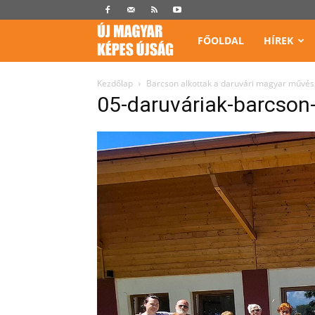
Képes
FŐOLDAL
HÍREK
Újság
Kezdőlap
Barcson alkottak a daruvári magyar művés
05-daruváriak-barcson-