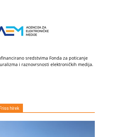
financirano sredstvima Fonda za poticanje
uralizma i raznovrsnosti elektroničkih medija.
Friss hírek