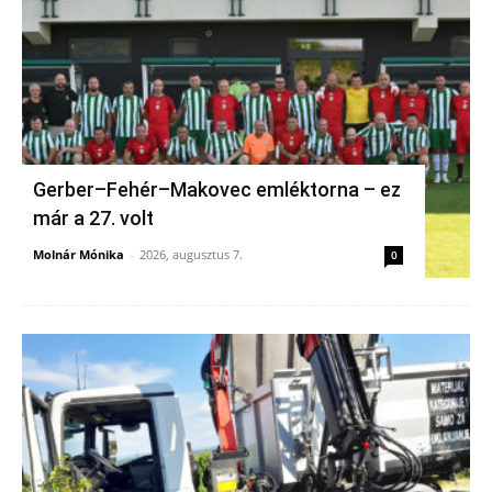
Gerber–Fehér–Makovec emléktorna – ez
már a 27. volt
Molnár Mónika
-
2026, augusztus 7.
0