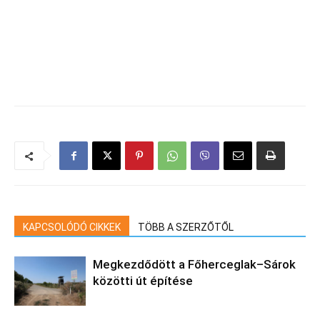
KAPCSOLÓDÓ CIKKEK
TÖBB A SZERZŐTŐL
Megkezdődött a Főherceglak–Sárok
közötti út építése