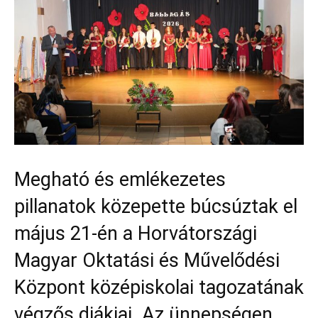
Megható és emlékezetes
pillanatok közepette búcsúztak el
május 21-én a Horvátországi
Magyar Oktatási és Művelődési
Központ középiskolai tagozatának
végzős diákjai. Az ünnepségen