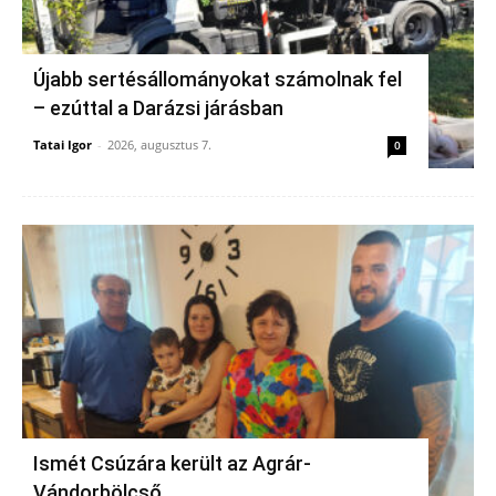
Újabb sertésállományokat számolnak fel
– ezúttal a Darázsi járásban
Tatai Igor
-
2026, augusztus 7.
0
Ismét Csúzára került az Agrár-
Vándorbölcső