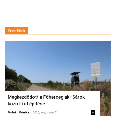
Friss hírek
Megkezdődött a Főherceglak–Sárok
közötti út építése
Molnár Mónika
-
2026, augusztus 7.
0