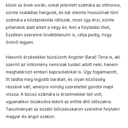
közel az évek során, sokat jelentett számára az otthonos,
szinte családias hangulat, és bár eleinte hosszúnak tűnt
számára a középiskolás időszak, most úgy érzi, szinte
pillanatok alatt eltelt a négy év. Ami a folytatást illeti,
Eszéken szeretne továbbtanulni is, célja pedig, hogy
óvónő legyen.
Hasonló érzésekkel búcsúzott
Angster Barač Tena
is, aki
szerint az intézmény nemcsak tudást adott neki, hanem
meghatározó emberi kapcsolatokat is. Úgy fogalmazott,
itt találta meg legjobb barátait, és olyan közösség
részévé vált, amelyre mindig szeretettel gondol majd
vissza. A búcsú számára is érzelmekkel teli volt,
ugyanakkor bizakodva tekint az előtte álló időszakra.
Tanulmányait az eszéki bölcsészkaron szeretné folytatni
magyar és angol szakon.