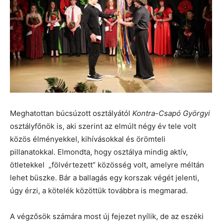
Meghatottan búcsúzott osztályától
Kontra-Csapó Györgyi
osztályfőnök is, aki szerint az elmúlt négy év tele volt
közös élményekkel, kihívásokkal és örömteli
pillanatokkal. Elmondta, hogy osztálya mindig aktív,
ötletekkel „fölvértezett” közösség volt, amelyre méltán
lehet büszke. Bár a ballagás egy korszak végét jelenti,
úgy érzi, a kötelék közöttük továbbra is megmarad.
A végzősök számára most új fejezet nyílik, de az eszéki