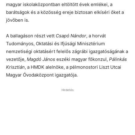
magyar iskolaközpontban eltöltött évek emlékei, a
barátságok és a közösség ereje biztosan elkíséri őket a
jövőben is.
A ballagáson részt vett
Csapó Nándor
, a horvát
Tudományos, Oktatási és Ifjúsági Minisztérium
nemzetiségi oktatásért felelős zágrábi igazgatóságának a
vezetője,
Magdó János
eszéki magyar főkonzul,
Pálinkás
Krisztián
, a HMDK alelnöke, a pélmonostori Liszt Utcai
Magyar Óvodaközpont igazgatója.
Hirdetés