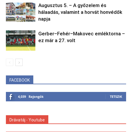
Augusztus 5. – A győzelem és
hálaadás, valamint a horvát honvédők
napja
Gerber–Fehér–Makovec emléktorna –
ez már a 27. volt
FACEBOOK
4,039
Rajongók
TETSZIK
Drávatáj - Youtube