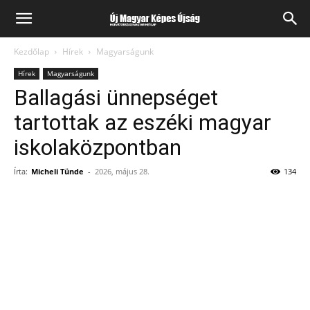
Kezdőlap
Hírek
Magyarságunk
Hírek
Magyarságunk
Ballagási ünnepséget
tartottak az eszéki magyar
iskolaközpontban
Írta:
Micheli Tünde
-
2026, május 28.
134