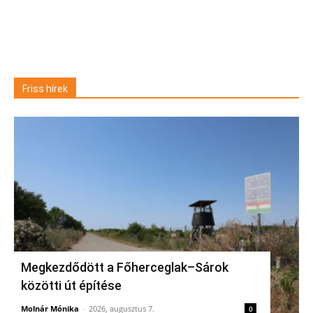
Friss hírek
Megkezdődött a Főherceglak–Sárok
közötti út építése
Molnár Mónika
-
2026, augusztus 7.
0