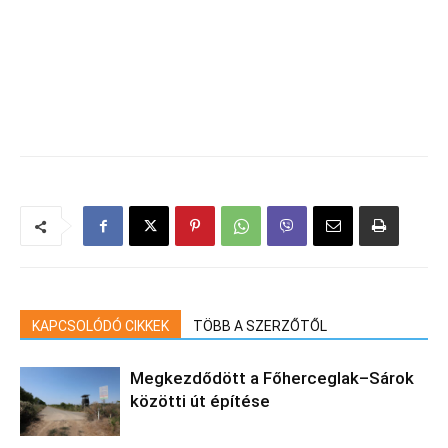
KAPCSOLÓDÓ CIKKEK
TÖBB A SZERZŐTŐL
Megkezdődött a Főherceglak–Sárok
közötti út építése