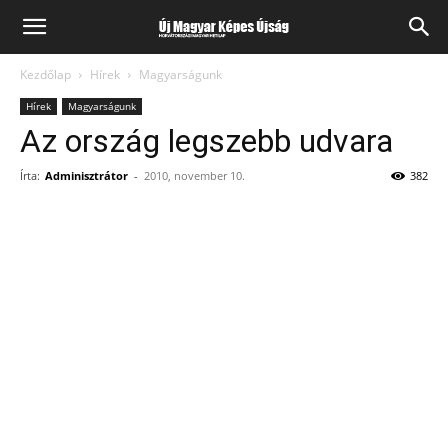
Kezdőlap
Hírek
Magyarságunk
Hírek
Magyarságunk
Az ország legszebb udvara
Írta:
Adminisztrátor
-
2010, november 10.
382