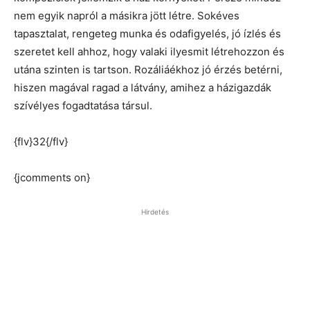
nem egyik napról a másikra jött létre. Sokéves
tapasztalat, rengeteg munka és odafigyelés, jó ízlés és
szeretet kell ahhoz, hogy valaki ilyesmit létrehozzon és
utána szinten is tartson. Rozáliáékhoz jó érzés betérni,
hiszen magával ragad a látvány, amihez a házigazdák
szívélyes fogadtatása társul.
{flv}32{/flv}
{jcomments on}
Hirdetés