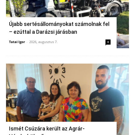
Újabb sertésállományokat számolnak fel
– ezúttal a Darázsi járásban
Tatai Igor
-
2026, augusztus 7.
0
Ismét Csúzára került az Agrár-