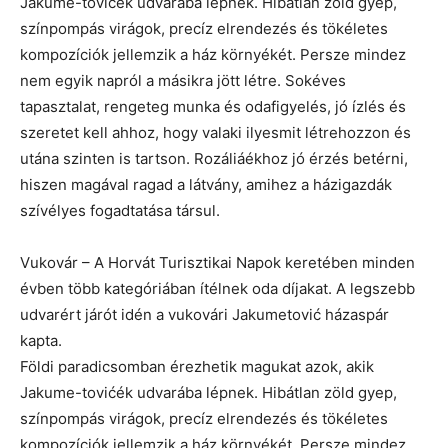
Jakume-tovićék udvarába lépnek. Hibátlan zöld gyep,
színpompás virágok, precíz elrendezés és tökéletes
kompozíciók jellemzik a ház környékét. Persze mindez
nem egyik napról a másikra jött létre. Sokéves
tapasztalat, rengeteg munka és odafigyelés, jó ízlés és
szeretet kell ahhoz, hogy valaki ilyesmit létrehozzon és
utána szinten is tartson. Rozáliáékhoz jó érzés betérni,
hiszen magával ragad a látvány, amihez a házigazdák
szívélyes fogadtatása társul.
Vukovár – A Horvát Turisztikai Napok keretében minden
évben több kategóriában ítélnek oda díjakat. A legszebb
udvarért járót idén a vukovári Jakumetović házaspár
kapta.
Földi paradicsomban érezhetik magukat azok, akik
Jakume-tovićék udvarába lépnek. Hibátlan zöld gyep,
színpompás virágok, precíz elrendezés és tökéletes
kompozíciók jellemzik a ház környékét. Persze mindez