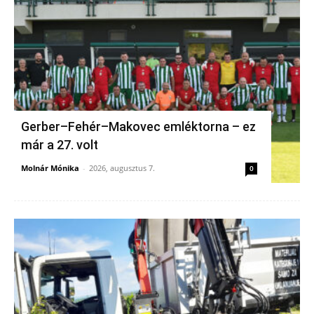
Gerber–Fehér–Makovec emléktorna – ez
már a 27. volt
Molnár Mónika
-
2026, augusztus 7.
0