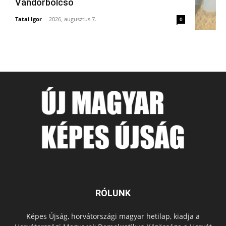
Vándorbölcső
Tatai Igor
-
2026, augusztus 7.
0
RÓLUNK
Képes Újság, horvátországi magyar hetilap, kiadja a