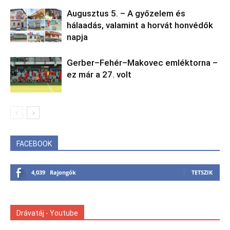
Augusztus 5. – A győzelem és
hálaadás, valamint a horvát honvédők
napja
Gerber–Fehér–Makovec emléktorna –
ez már a 27. volt
FACEBOOK
4,039
Rajongók
TETSZIK
Drávatáj - Youtube